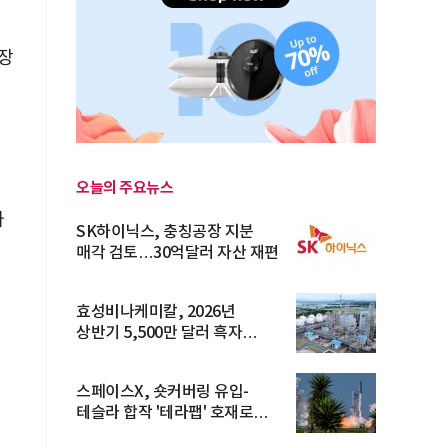
장
오늘의 주요뉴스
가
SK하이닉스, 충칭공장 지분
매각 검토…30억달러 자산 재편
효성비나케미칼, 2026년
상반기 5,500만 달러 흑자
전환… 4대 체...
스페이스X, 숏커버링 유입-
테슬라 합작 '테라팹' 호재로
15.83% ...