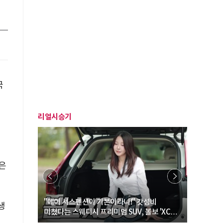
국
리얼시승기
은
… “여성·
"에어 서스펜션이 기본이라니!" 갓성비
"디자인 대
생
미쳤다는 스웨디시 프리미엄 SUV, 볼보 'XC60
크로스오버
B5 울트라'