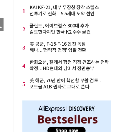
KAI KF-21, 내부 무장창 장착 스텔스
1
전투기로 진화…5.5세대 도약 선언
폴란드, 에이브럼스 300대 추가
2
검토한다지만 한국 K2 수주 굳건
美 공군, F-15·F-16 엔진 독점
3
깨나…'전략적 경쟁' 입찰 전환
한화오션, 칠레서 함정 직접 건조하는 전략
4
확정…HD현대와 남미서 정면승부
美 해군, 70년 만에 핵전함 부활 검토…
5
포드급 A1B 원자로 그대로 쓴다