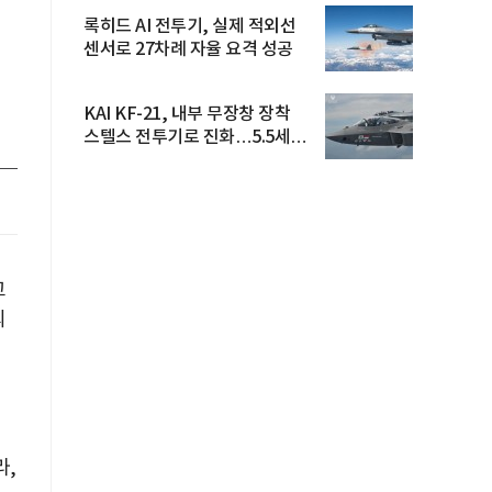
록히드 AI 전투기, 실제 적외선
센서로 27차례 자율 요격 성공
KAI KF-21, 내부 무장창 장착
스텔스 전투기로 진화…5.5세대
도...
고
의
라,