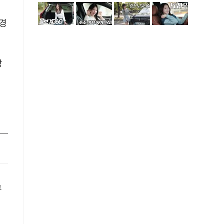
변경
장
큐