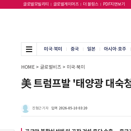
글로벌모빌리티
글로벌게이머즈
더 블링스
PDF지면보기
미국·북미
중국
일본
아시아·호주
HOME
>
글로벌비즈
>
미국·북미
美 트럼프발 '태양광 대숙
진형근 기자
입력
2026-05-10 03:20