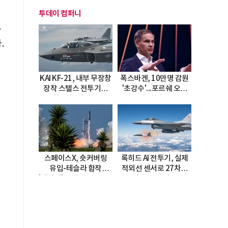
투데이 컴퍼니
가
.
KAI KF-21, 내부 무장창
폭스바겐, 10만명 감원
장착 스텔스 전투기로
'초강수'...포르쉐 오너
진화…5.5세대 도약
직접 경고
선언
스페이스X, 숏커버링
록히드 AI 전투기, 실제
유입-테슬라 합작
적외선 센서로 27차례
'테라팹' 호재로 15.83%
자율 요격 성공
급등