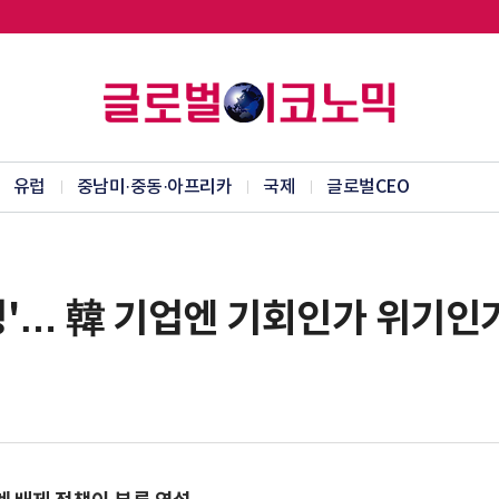
유럽
중남미·중동·아프리카
국제
글로벌CEO
청'… 韓 기업엔 기회인가 위기인