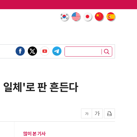
리 일체'로 판 흔든다
많이 본 기사