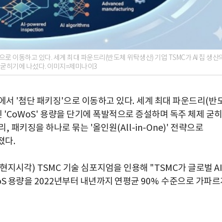
으로 이동하고 있다. 세계 최대 파운드리(반도체 위탁생산) 기업 TSMC가 AI 칩 생산
제 굳히기에 나섰다. 이미지=제미나이3
에서
'
첨단 패키징
'
으로 이동하고 있다
.
세계 최대 파운드리
(
반
인
'
CoWoS'
용량을 단기에 폭발적으로 증설하며 독주 체제 굳
리
,
패키징을 하나로 묶는
'
올인원
(All-in-One)'
전략으로
던졌다
.
현지시각
) TSMC
기술 심포지엄을 인용해
"TSMC
가 글로벌
A
oS 용량을
2022
년부터 내년까지 연평균
90%
수준으로 가파르