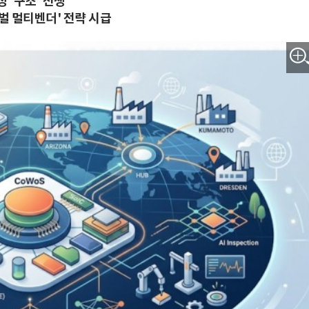
성 '구조' 전쟁
로벌 멀티벤더' 전략 시급