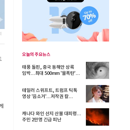
의
오늘의 주요뉴스
도
히
태풍 돌핀, 중국 동해안 상륙
임박…최대 500mm '물폭탄'
예고
테일러 스위프트, 트럼프 틱톡
영상 '음소거'…저작권 칼
I
빼들었...
게
캐나다 와인 산지 산불 대피령…
주민 2만명 긴급 피난