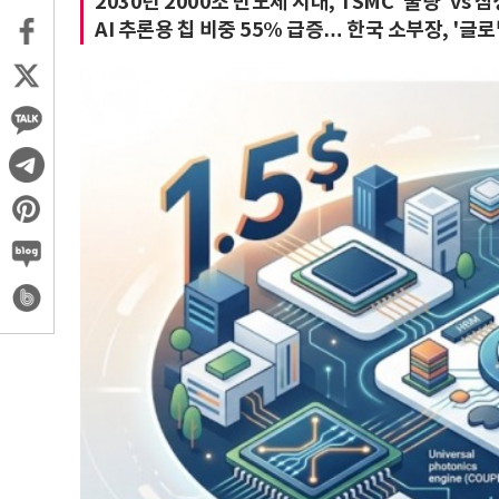
2030년 2000조 반도체 시대, TSMC '물량' vs 삼
AI 추론용 칩 비중 55% 급증… 한국 소부장, '글