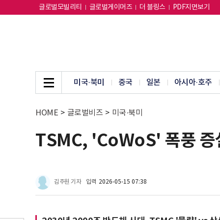
글로벌모빌리티
글로벌게이머즈
더 블링스
PDF지면보기
미국·북미
중국
일본
아시아·호주
HOME
>
글로벌비즈
>
미국·북미
TSMC, 'CoWoS' 폭풍
김주원 기자
입력
2026-05-15 07:38