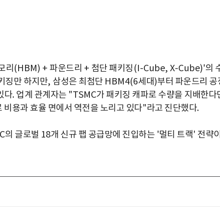
모리
(HBM) +
파운드리
+
첨단 패키징
(I-Cube, X-Cube)'
의 
패키징만 하지만
,
삼성은 최첨단
HBM4(6
세대
)
부터 파운드리 공
있다
.
업계 관계자는
"TSMC
가 패키징 캐파로 수량을 지배한다
 비용과 효율 면에서 역전을 노리고 있다
"
라고 진단했다
.
C
의 글로벌
18
개 신규 팹 공급망에 진입하는
'
멀티 트랙
'
전략