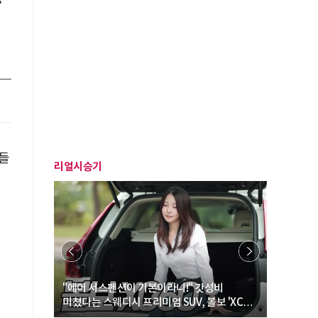
들
리얼시승기
… “여성·
"에어 서스펜션이 기본이라니!" 갓성비
"디자인 대
미쳤다는 스웨디시 프리미엄 SUV, 볼보 'XC60
크로스오버
B5 울트라'