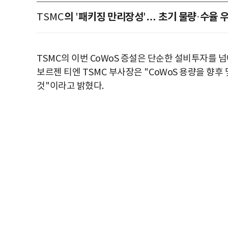
의
패키징 만리장성
… 초기 물량
수율 
TSMC
'
'
·
TSMC
의 이번 CoWoS 증설은 단순한 설비투자를 
보르젠 티엔
TSMC
부사장은
"
CoWoS 용량을 향후
것
"
이라고 밝혔다
.