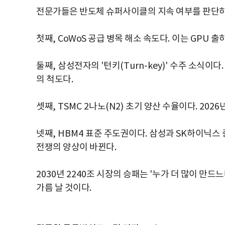
전문가들은 반도체 슈퍼사이클의 지속 여부를 판단하
첫째
,
CoWoS 공급 병목 해소 속도다
.
이는
GPU
출
둘째
,
삼성전자의
'
턴키
(Turn-key)'
수주 소식이다
의 척도다
.
셋째
, TSMC 2
나노
(N2)
초기 양산 수율이다
. 2026
넷째
, HBM4
표준 주도권이다
.
삼성과
SK
하이닉스 
전쟁의 양상이 바뀐다
.
2030
년
2240
조 시장의 승패는
'
누가 더 많이 만드
가름 날 것이다
.