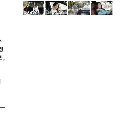
수
정
면
,
이