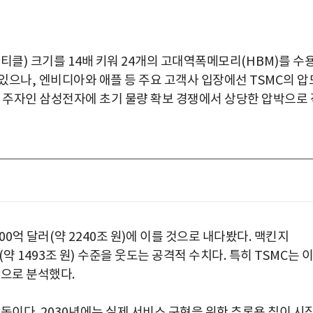
레티클
)
크기를
14
배 키워
24
개의 고대역폭메모리
(HBM)
를 수
아있으나
,
엔비디아와 애플 등 주요 고객사 입장에선
TSMC
의 압
 주자인 삼성전자에 초기 물량 확보 경쟁에서 상당한 압박으로 
00
억 달러
(
약
2240
조 원
)
에 이를 것으로 내다봤다
.
맥킨지
(
약
1493
조 원
)
수준을 웃도는 공격적 수치다
.
특히
TSMC
는 
것으로 분석했다
.
이동이다
. 2030
년에는 실제 서비스 구현을 위한 추론용 칩이 시