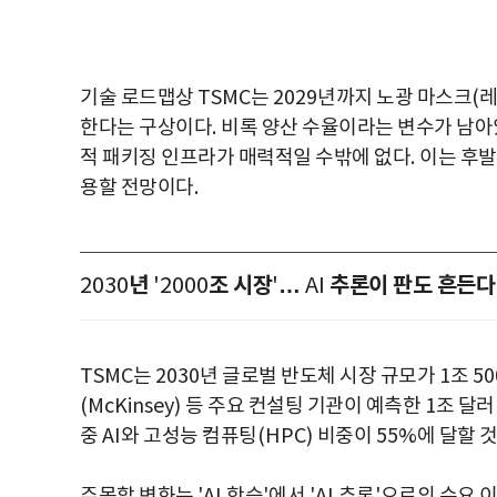
기술 로드맵상
TSMC
는
2029
년까지 노광 마스크
(
한다는 구상이다
.
비록 양산 수율이라는 변수가 남
적 패키징 인프라가 매력적일 수밖에 없다
.
이는 후발
용할 전망이다
.
년
조 시장
…
추론이 판도 흔든다
2030
'2000
'
AI
TSMC
는
2030
년 글로벌 반도체 시장 규모가
1
조
50
(McKinsey)
등 주요 컨설팅 기관이 예측한
1
조 달러
중
AI
와 고성능 컴퓨팅
(HPC)
비중이
55%
에 달할 
주목할 변화는
'AI
학습
'
에서
'AI
추론
'
으로의 수요 