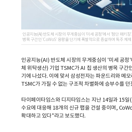
인공지능(AI) 반도체 시장의 무게중심이 '미세 공정'에서 '첨단 패키징'
병목 구간인 'CoWoS' 용량을 단기에 폭발적으로 증설하며 독주 체
인공지능
(AI)
반도체 시장의 무게중심이
'
미세 공정
'
체 위탁생산
)
기업
TSMC
가
AI
칩 생산의 병목 구간
기에 나섰다
.
이에 맞서 삼성전자는 파운드리와 메모
TSMC
가 가질 수 없는 구조적 차별화에 승부수를 
타이페이타임스와 디지타임스는 지난
14
일과
15
일
(
수요에 대응해
18
개의 신규 팹을 건설 중이며
,
CoW
확대하고 있다
"
라고 보도했다
.