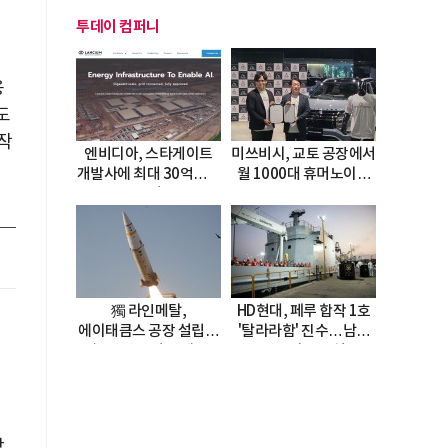
투데이 컴퍼니
용
도
작
엔비디아, 스타게이트
미쓰비시, 교토 공장에서
개발사에 최대 30억달러
월 1000대 휴머노이드
투자
양산
獨 라인메탈,
HD현대, 페루 합작 1호
에이태큼스 공장 설립…
'탈라라함' 진수…남미
美 탄약고 기갈 해소
방산거점 결실
이
한계
장