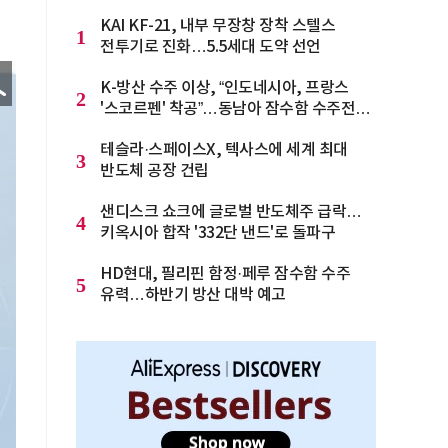
KAI KF-21, 내부 무장창 장착 스텔스
1
전투기로 진화…5.5세대 도약 선언
K-방산 수주 이상, “인도네시아, 프랑스
2
'스코르펜' 착공”…동남아 잠수함 수주전
격화
테슬라·스페이스X, 텍사스에 세계 최대
3
반도체 공장 건립
샌디스크 쇼크에 글로벌 반도체주 급락…
4
키옥시아 합작 '332단 낸드'로 돌파구
HD현대, 필리핀 함정·페루 잠수함 수주
5
유력…하반기 방산 대박 예고