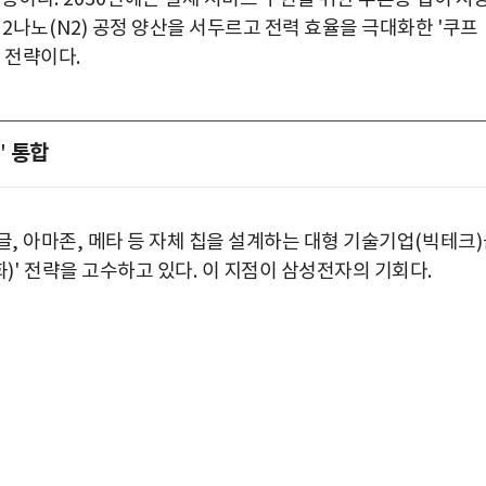
대
2
나노
(N2)
공정 양산을 서두르고 전력 효율을 극대화한
'
쿠프
 전략이다
.
통합
'
글
,
아마존
,
메타 등 자체 칩을 설계하는 대형 기술기업
(
빅테크
)
화
)'
전략을 고수하고 있다
.
이 지점이 삼성전자의 기회다
.
박지수 아나운서가 타본 ‘전설의 무쏘’
초보자도 반할 반전 매력”