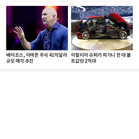
베이조스, 아마존 주식 41억달러
이탈리아 슈퍼카 피가니 한 대 볼
규모 매각 추진
트값만 2억대