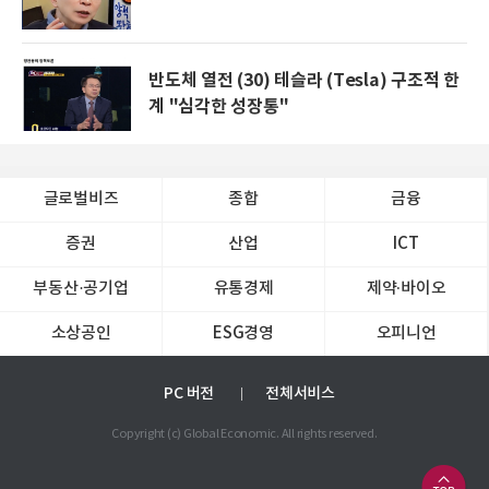
반도체 열전 (30) 테슬라 (Tesla) 구조적 한
계 "심각한 성장통"
글로벌비즈
종합
금융
증권
산업
ICT
부동산·공기업
유통경제
제약∙바이오
소상공인
ESG경영
오피니언
PC 버전
전체서비스
Copyright (c) Global Economic. All rights reserved.