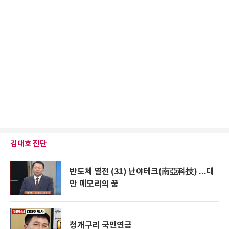
김대호 진단
반도체 열전 (31) 난야테크(南亞科技) ...대
만 메모리의 꿈
청개구리 국민연금