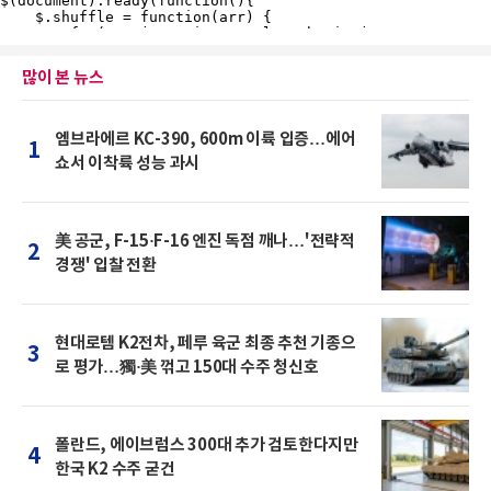
많이 본 뉴스
엠브라에르 KC-390, 600m 이륙 입증…에어
1
쇼서 이착륙 성능 과시
美 공군, F-15·F-16 엔진 독점 깨나…'전략적
2
경쟁' 입찰 전환
현대로템 K2전차, 페루 육군 최종 추천 기종으
3
로 평가…獨·美 꺾고 150대 수주 청신호
폴란드, 에이브럼스 300대 추가 검토한다지만
4
한국 K2 수주 굳건