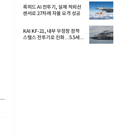
록히드 AI 전투기, 실제 적외선
센서로 27차례 자율 요격 성공
KAI KF-21, 내부 무장창 장착
스텔스 전투기로 진화…5.5세대
도...