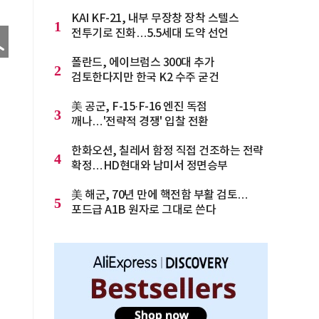
KAI KF-21, 내부 무장창 장착 스텔스
1
전투기로 진화…5.5세대 도약 선언
폴란드, 에이브럼스 300대 추가
2
검토한다지만 한국 K2 수주 굳건
美 공군, F-15·F-16 엔진 독점
3
깨나…'전략적 경쟁' 입찰 전환
한화오션, 칠레서 함정 직접 건조하는 전략
4
확정…HD현대와 남미서 정면승부
美 해군, 70년 만에 핵전함 부활 검토…
5
포드급 A1B 원자로 그대로 쓴다