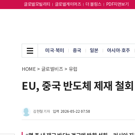
글로벌모빌리티
글로벌게이머즈
더 블링스
PDF지면보기
미국·북미
중국
일본
아시아·호주
HOME
>
글로벌비즈
>
유럽
EU, 중국 반도체 제재 철
김현철 기자
입력
2026-05-22 07:58