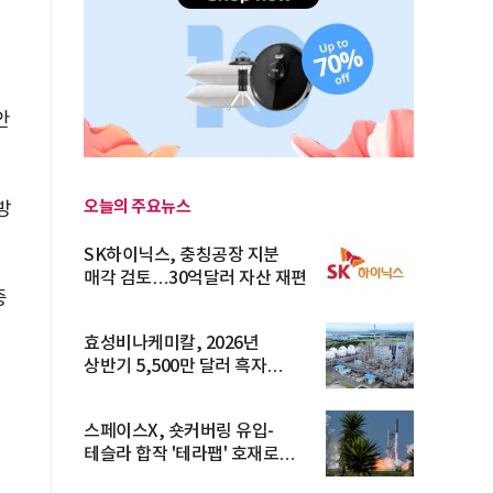
안
오늘의 주요뉴스
방
SK하이닉스, 충칭공장 지분
매각 검토…30억달러 자산 재편
중
효성비나케미칼, 2026년
상반기 5,500만 달러 흑자
전환… 4대 체...
스페이스X, 숏커버링 유입-
테슬라 합작 '테라팹' 호재로
15.83% ...