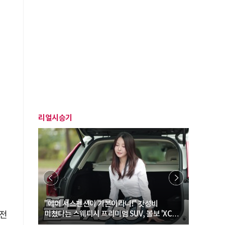
리얼시승기
유
… “여성·
"에어 서스펜션이 기본이라니!" 갓성비
"디자인 대
 전
미쳤다는 스웨디시 프리미엄 SUV, 볼보 'XC60
크로스오버
B5 울트라'