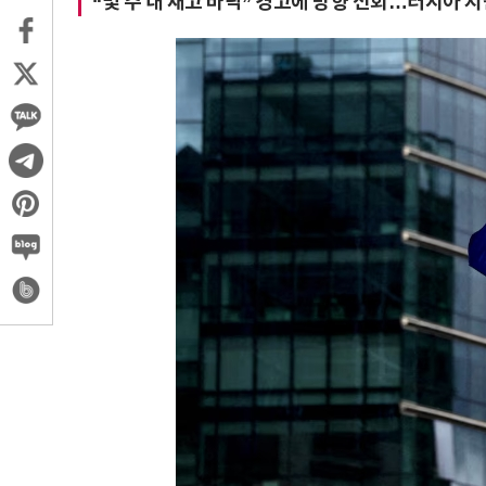
“몇 주 내 재고 바닥” 경고에 방향 선회…러시아 지