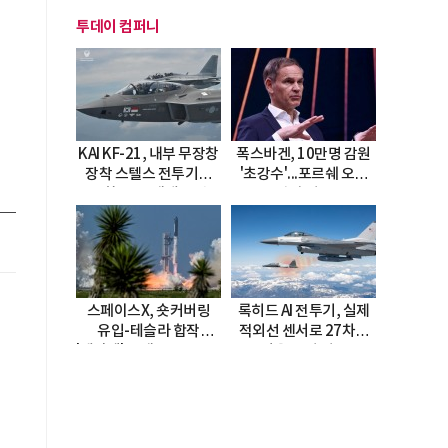
투데이 컴퍼니
내
KAI KF-21, 내부 무장창
폭스바겐, 10만명 감원
장착 스텔스 전투기로
'초강수'...포르쉐 오너
진화…5.5세대 도약
직접 경고
선언
스페이스X, 숏커버링
록히드 AI 전투기, 실제
유입-테슬라 합작
적외선 센서로 27차례
'테라팹' 호재로 15.83%
자율 요격 성공
급등