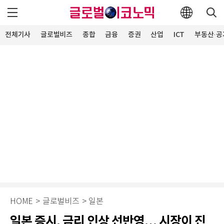
전체기사
글로벌비즈
종합
금융
증권
산업
ICT
부동산·공
HOME
>
글로벌비즈
>
일본
일본 증시, 금리 인상 선반영… 시장이 진