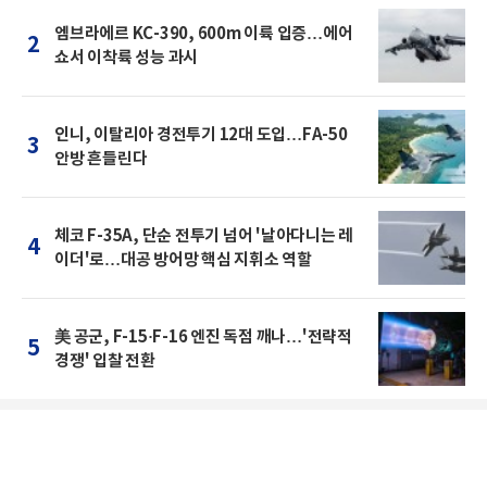
엠브라에르 KC-390, 600m 이륙 입증…에어
2
쇼서 이착륙 성능 과시
인니, 이탈리아 경전투기 12대 도입…FA-50
3
안방 흔들린다
체코 F-35A, 단순 전투기 넘어 '날아다니는 레
4
이더'로…대공 방어망 핵심 지휘소 역할
美 공군, F-15·F-16 엔진 독점 깨나…'전략적
5
경쟁' 입찰 전환