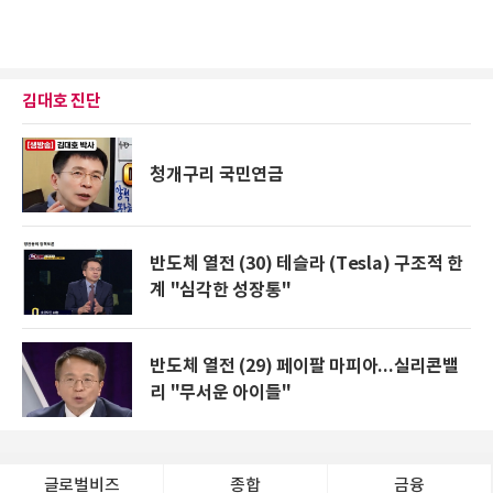
김대호 진단
청개구리 국민연금
반도체 열전 (30) 테슬라 (Tesla) 구조적 한
계 "심각한 성장통"
반도체 열전 (29) 페이팔 마피아...실리콘밸
리 "무서운 아이들"
글로벌비즈
종합
금융