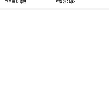
규모 매각 추진
트값만 2억대