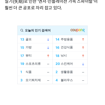
실기(失期)로 인한 '엔저·인플레이션 가속 스파이럴'이
훨씬 더 큰 공포로 자리 잡고 있다.