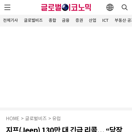
전체기사
글로벌비즈
종합
금융
증권
산업
ICT
부동산·공
HOME
>
글로벌비즈
>
유럽
지프(Jeep) 130만 대 긴급 리콜… “당장