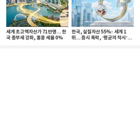
세계 초고액자산가 71만명… 한
한국, 실질자산 55%↑ 세계 1
국 종부세 강화, 홍콩 세율 0%
위… 증시 폭락, ‘평균의 착시’와
부의 유동성 위기