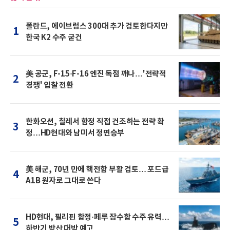
폴란드, 에이브럼스 300대 추가 검토한다지만
1
한국 K2 수주 굳건
美 공군, F-15·F-16 엔진 독점 깨나…'전략적
2
경쟁' 입찰 전환
한화오션, 칠레서 함정 직접 건조하는 전략 확
3
정…HD현대와 남미서 정면승부
美 해군, 70년 만에 핵전함 부활 검토… 포드급
4
A1B 원자로 그대로 쓴다
HD현대, 필리핀 함정·페루 잠수함 수주 유력…
5
하반기 방산 대박 예고