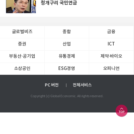
청개구리 국민연금
글로벌비즈
종합
금융
증권
산업
ICT
부동산·공기업
유통경제
제약∙바이오
소상공인
ESG경영
오피니언
PC 버전
전체서비스
Copyright (c) Global Economic. All rights reserved.