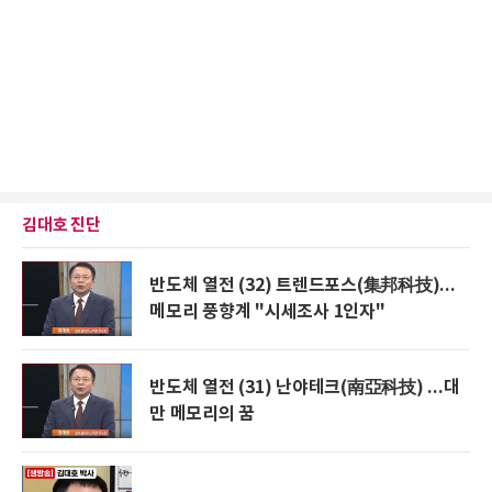
김대호 진단
반도체 열전 (32) 트렌드포스(集邦科技)...
메모리 풍향계 "시세조사 1인자"
반도체 열전 (31) 난야테크(南亞科技) ...대
만 메모리의 꿈