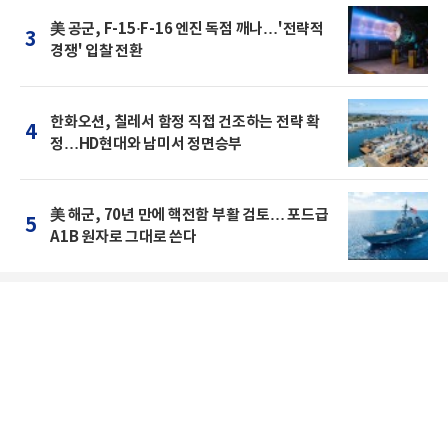
美 공군, F-15·F-16 엔진 독점 깨나…'전략적
3
경쟁' 입찰 전환
한화오션, 칠레서 함정 직접 건조하는 전략 확
4
정…HD현대와 남미서 정면승부
美 해군, 70년 만에 핵전함 부활 검토… 포드급
5
A1B 원자로 그대로 쓴다