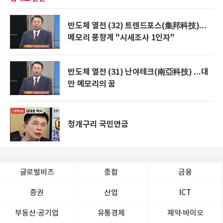
반도체 열전 (32) 트렌드포스(集邦科技)...
메모리 풍향계 "시세조사 1인자"
반도체 열전 (31) 난야테크(南亞科技) ...대
만 메모리의 꿈
청개구리 국민연금
글로벌비즈
종합
금융
증권
산업
ICT
부동산·공기업
유통경제
제약∙바이오