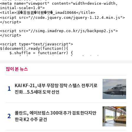
많이 본 뉴스
KAI KF-21, 내부 무장창 장착 스텔스 전투기로
1
진화…5.5세대 도약 선언
폴란드, 에이브럼스 300대 추가 검토한다지만
2
한국 K2 수주 굳건