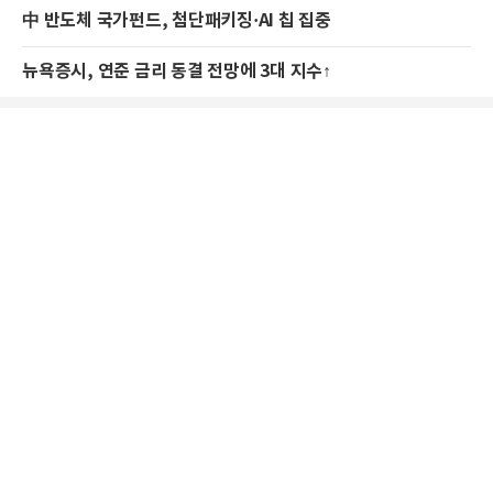
中 반도체 국가펀드, 첨단패키징·AI 칩 집중
뉴욕증시, 연준 금리 동결 전망에 3대 지수↑