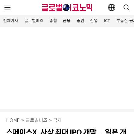
전체기사
글로벌비즈
종합
금융
증권
산업
ICT
부동산·공
HOME
>
글로벌비즈
>
국제
스페이스X, 사상 최대 IPO 개막… 일본 개