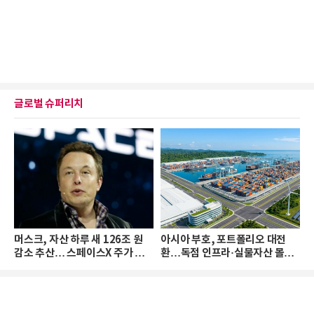
글로벌 슈퍼리치
머스크, 자산 하루 새 126조 원
아시아 부호, 포트폴리오 대전
감소 추산… 스페이스X 주가 하
환…독점 인프라·실물자산 몰린
락 때문
다