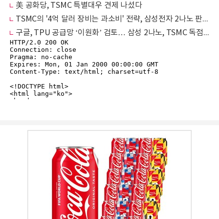
美 공화당, TSMC 특별대우 견제 나섰다
TSMC의 '4억 달러 장비는 과소비' 전략, 삼성전자 2나노 판 흔든다
구글, TPU 공급망 ‘이원화’ 검토… 삼성 2나노, TSMC 독점 균열 신호탄