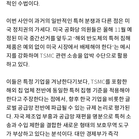
적인 수법이다
.
이번 사안이 과거의 일반적인 특허 분쟁과 다른 점은 미
국 정치권의 가세다
미국 공화당 의원들은 올해
월 예
.
11
정된 미국 중간선거를 앞두고
해외 반도체의 특허 침해
‘
제품은 예외 없이 미국 시장에서 배제해야 한다
는 메시
’
지를 강화하며
관련 소송을 압박 수단으로 활용
TSMC
하고 있다
.
이들은 특정 기업을 겨냥한다기보다
를 포함한
, TSMC
해외 칩 업체 전반에 동일한 특허 집행 기준을 적용해야
한다고 주장한다는 점에서
향후 한국 기업을 비롯한 글
,
로벌 공급망 전반에 파급될 수 있는 규제 논리로 평가된
다
자국 제조업 부흥과 공급망 재편을 명분으로 특허 소
.
송과 수입 제한을 결합한 새로운 형태의 보호무역 도구
가 부상하고 있다는 분석이다
대만 경제부가 즉각
.