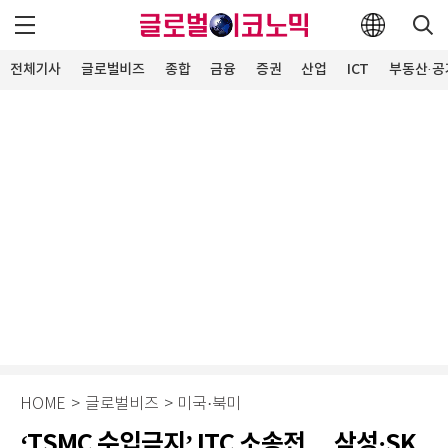
전체기사
글로벌비즈
종합
금융
증권
산업
ICT
부동산·공
HOME
>
글로벌비즈
>
미국·북미
‘TSMC 수입금지’ ITC 소송전… 삼성·SK