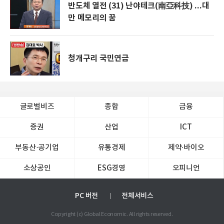
반도체 열전 (31) 난야테크(南亞科技) ...대
만 메모리의 꿈
청개구리 국민연금
글로벌비즈
종합
금융
증권
산업
ICT
부동산·공기업
유통경제
제약∙바이오
소상공인
ESG경영
오피니언
PC 버전
전체서비스
Copyright (c) Global Economic. All rights reserved.