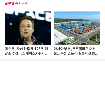
글로벌 슈퍼리치
머스크, 자산 하루 새 126조 원
아시아 부호, 포트폴리오 대전
감소 추산… 스페이스X 주가 하
환…독점 인프라·실물자산 몰린
락 때문
다