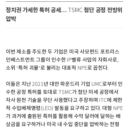
정치권 가세한 특허 공세…
첨단 공정 전방위
TSMC
압박
이번 제소를 주도한 두 기업은 미국 사모펀드 포트리스
인베스트먼트 그룹이 인수한
밸류 사업의 자회사로
IP
,
소위
특허 괴물
로 불리는 대표적
로 꼽힌다
‘
’
NPE
.
이들은 지난
년 대만 파운드리 기업
로부터 인
2021
UMC
수한 공정 특허를 토대로
가 첨단 미세 공정에서
TSMC
자사 원천 기술을 무단 사용했다고 주장하며
에 제한
ITC
적 수입배제명령
발동을 요구하고 있다
대형
(LEO)
.
NPE
가 과거에 출원된 특허를 활용해 수억 달러에 달하는 배
상금을 요구하거나 미국 내 수입 중단을 압박하는 전형