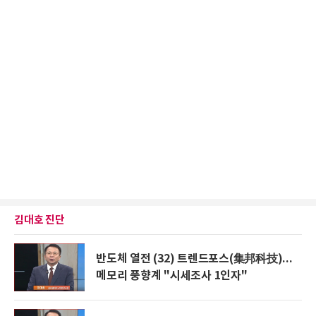
김대호 진단
반도체 열전 (32) 트렌드포스(集邦科技)...
메모리 풍향계 "시세조사 1인자"