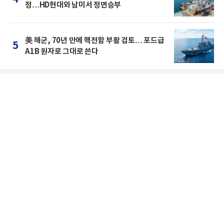
정…HD현대와 남미서 정면승부
美 해군, 70년 만에 핵전함 부활 검토… 포드급
5
A1B 원자로 그대로 쓴다