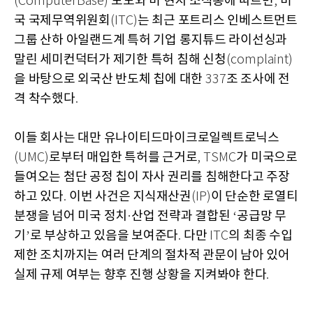
보도와 미 현지 소식통에 따르면
미
(ComputerBase)
,
국 국제무역위원회
는 최근 포트리스 인베스트먼트
(ITC)
그룹 산하 아일랜드계 특허 기업 롱지튜드 라이선싱과
말린 세미컨덕터가 제기한 특허 침해 신청
(complaint)
을 바탕으로 외국산 반도체 칩에 대한
조 조사에 전
337
격 착수했다
.
이들 회사는 대만 유나이티드마이크로일렉트로닉스
로부터 매입한 특허를 근거로
가 미국으로
(UMC)
, TSMC
들여오는 첨단 공정 칩이 자사 권리를 침해한다고 주장
하고 있다
이번 사건은 지식재산권
이 단순한 로열티
.
(IP)
분쟁을 넘어 미국 정치
산업 전략과 결합된
공급망 무
·
‘
기
로 부상하고 있음을 보여준다
다만
의 최종 수입
’
.
ITC
제한 조치까지는 여러 단계의 절차적 관문이 남아 있어
실제 규제 여부는 향후 진행 상황을 지켜봐야 한다
.