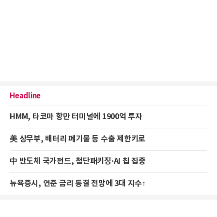
Headline
HMM, 타코마 항만 터미널에 1900억 투자
美 상무부, 배터리 폐기물 등 수출 제한키로
中 반도체 국가펀드, 첨단패키징·AI 칩 집중
뉴욕증시, 연준 금리 동결 전망에 3대 지수↑