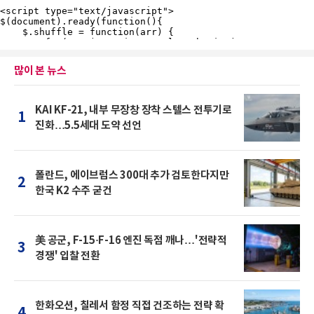
많이 본 뉴스
KAI KF-21, 내부 무장창 장착 스텔스 전투기로
1
진화…5.5세대 도약 선언
폴란드, 에이브럼스 300대 추가 검토한다지만
2
한국 K2 수주 굳건
美 공군, F-15·F-16 엔진 독점 깨나…'전략적
3
경쟁' 입찰 전환
한화오션, 칠레서 함정 직접 건조하는 전략 확
4