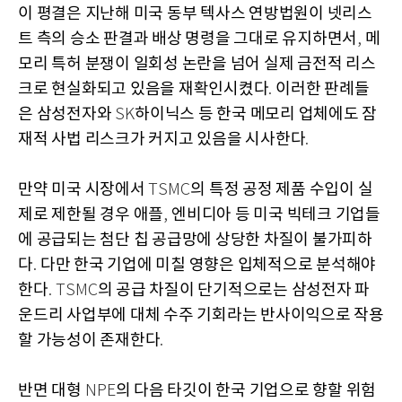
이 평결은 지난해 미국 동부 텍사스 연방법원이 넷리스
트 측의 승소 판결과 배상 명령을 그대로 유지하면서
메
,
모리 특허 분쟁이 일회성 논란을 넘어 실제 금전적 리스
크로 현실화되고 있음을 재확인시켰다
이러한 판례들
.
은 삼성전자와
하이닉스 등 한국 메모리 업체에도 잠
SK
재적 사법 리스크가 커지고 있음을 시사한다
.
만약 미국 시장에서
의 특정 공정 제품 수입이 실
TSMC
제로 제한될 경우 애플
엔비디아 등 미국 빅테크 기업들
,
에 공급되는 첨단 칩 공급망에 상당한 차질이 불가피하
다
다만 한국 기업에 미칠 영향은 입체적으로 분석해야
.
한다
의 공급 차질이 단기적으로는 삼성전자 파
. TSMC
운드리 사업부에 대체 수주 기회라는 반사이익으로 작용
할 가능성이 존재한다
.
반면 대형
의 다음 타깃이 한국 기업으로 향할 위험
NPE