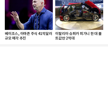
베이조스, 아마존 주식 41억달러
이탈리아 슈퍼카 피가니 한 대 볼
규모 매각 추진
트값만 2억대