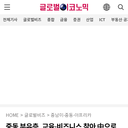
전체기사
글로벌비즈
종합
금융
증권
산업
ICT
부동산·공
HOME
>
글로벌비즈
>
중남미·중동·아프리카
중동 부유층, 교육·비즈니스 찾아 中으로