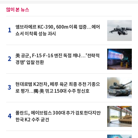
많이 본 뉴스
엠브라에르 KC-390, 600m 이륙 입증…에어
1
쇼서 이착륙 성능 과시
美 공군, F-15·F-16 엔진 독점 깨나…'전략적
2
경쟁' 입찰 전환
현대로템 K2전차, 페루 육군 최종 추천 기종으
3
로 평가…獨·美 꺾고 150대 수주 청신호
폴란드, 에이브럼스 300대 추가 검토한다지만
4
한국 K2 수주 굳건