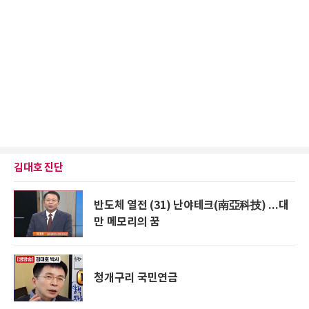
김대호 진단
반도체 열전 (31) 난야테크(南亞科技) ...대
만 메모리의 꿈
청개구리 국민연금