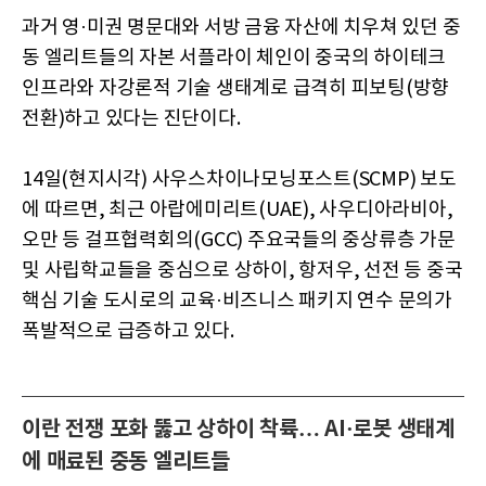
과거 영·미권 명문대와 서방 금융 자산에 치우쳐 있던 중
동 엘리트들의 자본 서플라이 체인이 중국의 하이테크
인프라와 자강론적 기술 생태계로 급격히 피보팅(방향
전환)하고 있다는 진단이다.
14일(현지시각) 사우스차이나모닝포스트(SCMP) 보도
에 따르면, 최근 아랍에미리트(UAE), 사우디아라비아,
오만 등 걸프협력회의(GCC) 주요국들의 중상류층 가문
및 사립학교들을 중심으로 상하이, 항저우, 선전 등 중국
핵심 기술 도시로의 교육·비즈니스 패키지 연수 문의가
폭발적으로 급증하고 있다.
이란 전쟁 포화 뚫고 상하이 착륙… AI·로봇 생태계
에 매료된 중동 엘리트들