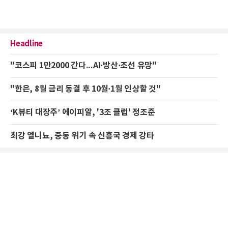
Headline
"코스피 1만2000 간다...AI·방산·조선 유망"
"한은, 8월 금리 동결 후 10월·1월 인상할 것"
‘K뷰티 대장주’ 에이피알, '3조 클럽' 정조준
최강 엘니뇨, 중동 위기 속 신흥국 경제 강타