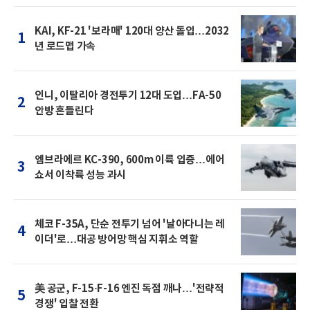
KAI, KF-21 '보라매' 120대 양산 돌입…2032
1
년 로드맵 가속
인니, 이탈리아 경전투기 12대 도입…FA-50
2
안방 흔들린다
엠브라에르 KC-390, 600m 이륙 입증…에어
3
쇼서 이착륙 성능 과시
체코 F-35A, 단순 전투기 넘어 '날아다니는 레
4
이더'로…대공 방어망 핵심 지휘소 역할
美 공군, F-15·F-16 엔진 독점 깨나…'전략적
5
경쟁' 입찰 전환