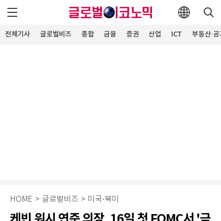
전체기사
글로벌비즈
종합
금융
증권
산업
ICT
부동산·공
HOME
>
글로벌비즈
>
미국·북미
케빈 워시 연준 의장, 16일 첫 FOMC서 '금