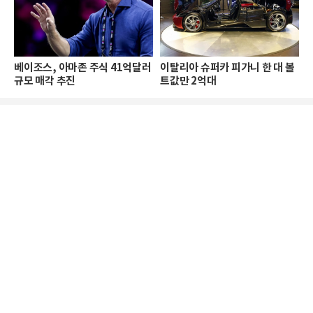
베이조스, 아마존 주식 41억달러
이탈리아 슈퍼카 피가니 한 대 볼
규모 매각 추진
트값만 2억대