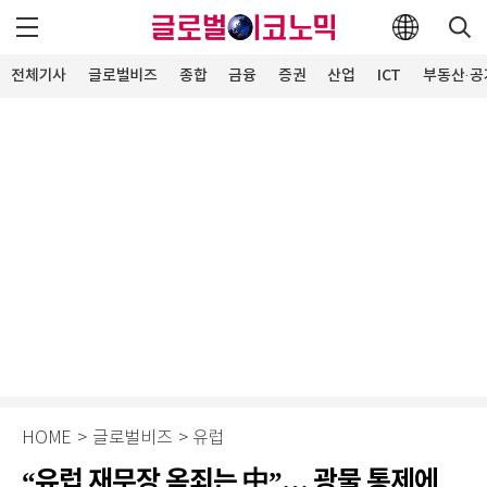
전체기사
글로벌비즈
종합
금융
증권
산업
ICT
부동산·공
HOME
>
글로벌비즈
>
유럽
“유럽 재무장 옥죄는 中”… 광물 통제에