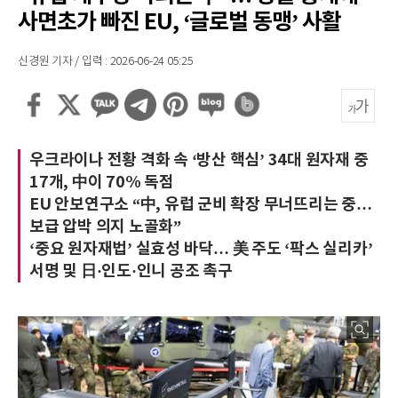
사면초가 빠진 EU, ‘글로벌 동맹’ 사활
신경원 기자 / 입력 : 2026-06-24 05:25
우크라이나 전황 격화 속 ‘방산 핵심’ 34대 원자재 중
17개, 中이 70% 독점
EU 안보연구소 “中, 유럽 군비 확장 무너뜨리는 중…
보급 압박 의지 노골화”
‘중요 원자재법’ 실효성 바닥… 美 주도 ‘팍스 실리카’
서명 및 日·인도·인니 공조 촉구