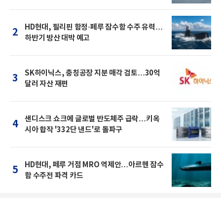
HD현대, 필리핀 함정·페루 잠수함 수주 유력…
2
하반기 방산 대박 예고
SK하이닉스, 충칭공장 지분 매각 검토…30억
3
달러 자산 재편
샌디스크 쇼크에 글로벌 반도체주 급락…키옥
4
시아 합작 '332단 낸드'로 돌파구
HD현대, 페루 거점 MRO 역제안…아르헨 잠수
5
함 수주전 파격 카드