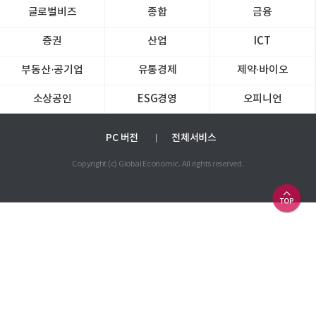
글로벌비즈
종합
금융
증권
산업
ICT
부동산·공기업
유통경제
제약∙바이오
소상공인
ESG경영
오피니언
PC 버전
전체서비스
Copyright (c) Global Economic. All rights reserved.