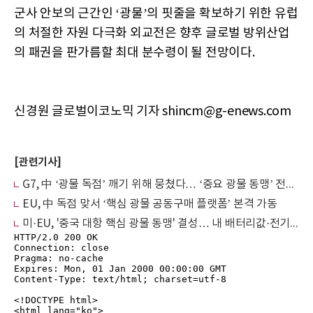
군사 안보의 근간인 ‘광물’의 핏줄을 확보하기 위한 유럽
의 처절한 자원 다극화 외교전은 향후 글로벌 방위산업
의 패권을 판가름할 최대 분수령이 될 전망이다.
신경원 글로벌이코노믹 기자 shincm@g-enews.com
[관련기사]
G7, 中 ‘광물 독점’ 깨기 위해 뭉쳤다… ‘중요 광물 동맹’ 전격 출범
EU, 中 독점 맞서 ‘핵심 광물 공동구매 플랫폼’ 본격 가동
미·EU, '중국 대항 핵심 광물 동맹' 결성… 내 배터리값·전기차 보조금 판도 바뀐다