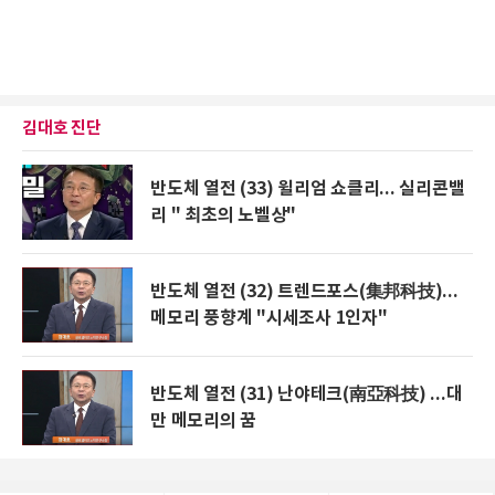
김대호 진단
반도체 열전 (33) 윌리엄 쇼클리... 실리콘밸
리 " 최초의 노벨상"
반도체 열전 (32) 트렌드포스(集邦科技)...
메모리 풍향계 "시세조사 1인자"
반도체 열전 (31) 난야테크(南亞科技) ...대
만 메모리의 꿈