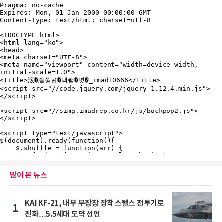
많이 본 뉴스
KAI KF-21, 내부 무장창 장착 스텔스 전투기로
1
진화…5.5세대 도약 선언