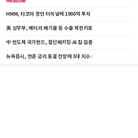
Headline
HMM, 타코마 항만 터미널에 1900억 투자
美 상무부, 배터리 폐기물 등 수출 제한키로
中 반도체 국가펀드, 첨단패키징·AI 칩 집중
뉴욕증시, 연준 금리 동결 전망에 3대 지수↑