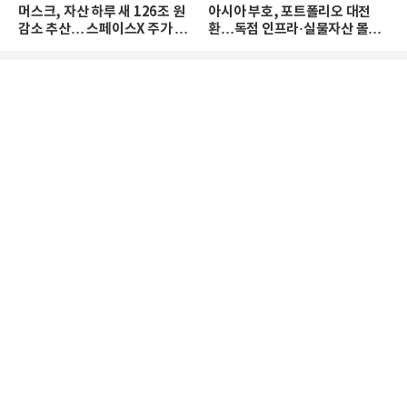
머스크, 자산 하루 새 126조 원
아시아 부호, 포트폴리오 대전
감소 추산… 스페이스X 주가 하
환…독점 인프라·실물자산 몰린
락 때문
다