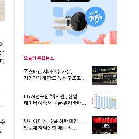
이
얇은
오늘의 주요뉴스
 더
폭스바겐 지배주주 가문,
경영진에게 강도 높은 구조조정
주문
LG AI연구원 '엑사원', 산업
데이터 예측서 구글·알리바바
제쳐
닛케이지수, 소폭 하락 마감…
지수
반도체 차익실현 매물 속
상
TOPIX 선...