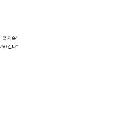
이클 지속”
250 간다”