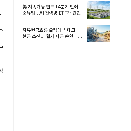
美 지속가능 펀드 14분기 만에
순유입…AI 전력망 ETF가 견인
상
막
자유현금흐름 쏠림에 빅테크
우
현금 소진… 월가 자금 순환매
확산
수
익
체