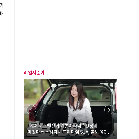
자가
마
리얼시승기
… “여성·
"에어 서스펜션이 기본이라니!" 갓성비
"디자인 대
미쳤다는 스웨디시 프리미엄 SUV, 볼보 'XC60
크로스오버
B5 울트라'