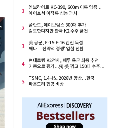
엠브라에르 KC-390, 600m 이륙 입증…
1
에어쇼서 이착륙 성능 과시
폴란드, 에이브럼스 300대 추가
2
검토한다지만 한국 K2 수주 굳건
美 공군, F-15·F-16 엔진 독점
3
깨나…'전략적 경쟁' 입찰 전환
현대로템 K2전차, 페루 육군 최종 추천
4
기종으로 평가…獨·美 꺾고 150대 수주
청신호
TSMC, 1.4나노 2028년 양산…한국
5
파운드리 협공 비상