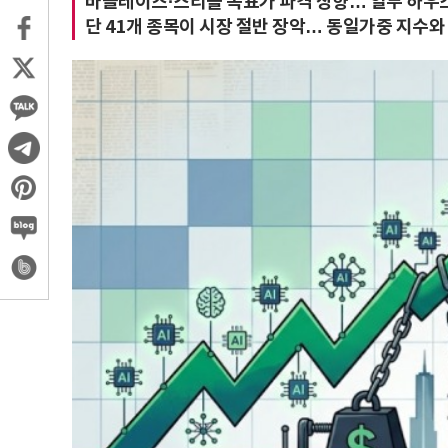
바클레이즈·스티플 목표가 파격 상향… 일부 하우
단 41개 종목이 시장 절반 장악… 동일가중 지수와