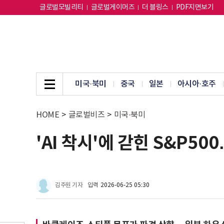
글로벌모빌리티
글로벌게이머즈
더 블링스
PDF지면보기
미국·북미
중국
일본
아시아·호주
HOME
>
글로벌비즈
>
미국·북미
'AI 착시'에 갇힌 S&P50
김주원 기자
입력
2026-06-25 05:30