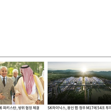
·파키스탄, 방위 협정 체결
SK하이닉스, 용인 팹·청주 M17에 54조 투