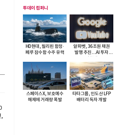
투데이 컴퍼니
HD현대, 필리핀 함정·
알파벳, 36조원 채권
페루 잠수함 수주 유력
발행 추진…AI 투자
시험대
스페이스X, 보호예수
타타그룹, 인도산 LFP
해제에 거래량 폭발
배터리 독자 개발
0
,