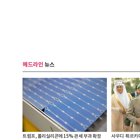
헤드라인
뉴스
트럼프, 폴리실리콘에 15% 관세 부과 확정
사우디·튀르키예