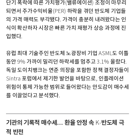
단기 폭락에 따른 가치평가
밸류에이션
조정이 마무리
(
)
되면서 주가수익비율
하락을 겪던 반도체 기업들
(PER)
의 가격 매력도 부각됐다
가격이 충분히 내려왔다는 인
.
식이 확산하자 시장은 빠른 가치 재평가 상승 과정에 진
입했다
.
유럽 최대 기술주인 반도체 노광장비 기업
도 이틀
ASML
동안
가까이 밀리던 하락세를 멈추고
올랐다
9%
3.1%
.
독일 도이치뱅크는 연준 의장을 포함한 정책 결정자들이
포럼에서 제기한 발언을 바탕으로
인플레이션
Sintra
,
위험이 통제 가능한 범위로 들어왔다는 안도감이 매수세
를 이끌었다고 분석했다
.
기관의 기록적 매수세… 환율 안정 속
반도체 극
K-
적 반전