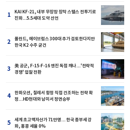
KAI KF-21, 내부 무장창 장착 스텔스 전투기로
1
진화…5.5세대 도약 선언
폴란드, 에이브럼스 300대 추가 검토한다지만
2
한국 K2 수주 굳건
美 공군, F-15·F-16 엔진 독점 깨나…'전략적
3
경쟁' 입찰 전환
한화오션, 칠레서 함정 직접 건조하는 전략 확
4
정…HD현대와 남미서 정면승부
세계 초고액자산가 71만명… 한국 종부세 강
5
화, 홍콩 세율 0%