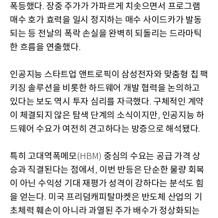
폭등했다
장중 주가가 가파르게 치솟으면서 프로그램
.
매수 호가 효력을 일시 정지하는 매수 사이드카가 발동
되는 등 전날의 폭락 손실을 완벽히 되돌리는 드라마틱
한 흐름을 연출했다
.
인공지능 스타트업 앤트로픽이 삼성전자와 맞춤형 칩 팩
키징 솔루션을 비롯한 하드웨어 개발 협력을 논의하고
있다는 보도 역시 투자 심리를 자극했다
구체적인 계약
.
이 체결되지 않은 탐색 단계의 소식이지만
인공지능 하
,
드웨어 수요가 여전히 견고하다는 방증으로 해석됐다
.
특히 고대역폭메모
중심의 수요는 공급 가격 상
(HBM)
승과 직결된다는 점에서
이번 반등은 단순한 물량 회복
,
이 아닌 수익성 기대 재평가 성격이 강하다는 분석도 힘
을 얻는다
미국 프리덤캐피탈마켓은 반도체 산업의 기
.
초체력 훼손이 아니라 과열된 주가 배수가 정상화되는