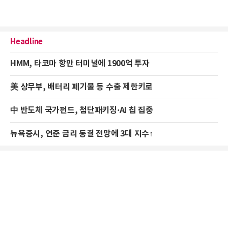
Headline
HMM, 타코마 항만 터미널에 1900억 투자
美 상무부, 배터리 폐기물 등 수출 제한키로
中 반도체 국가펀드, 첨단패키징·AI 칩 집중
뉴욕증시, 연준 금리 동결 전망에 3대 지수↑