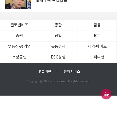
글로벌비즈
종합
금융
증권
산업
ICT
부동산·공기업
유통경제
제약∙바이오
소상공인
ESG경영
오피니언
PC 버전
전체서비스
Copyright (c) Global Economic. All rights reserved.