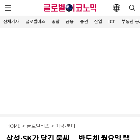
전체기사
글로벌비즈
종합
금융
증권
산업
ICT
부동산·공
HOME
>
글로벌비즈
>
미국·북미
삼성·SK가 당긴 불씨… 반도체 월요일 랠