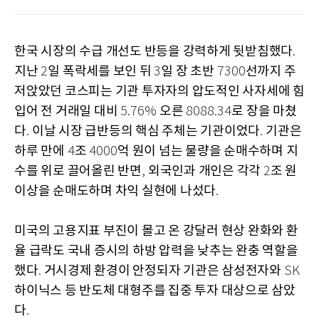
한국 시장의 수급 개선도 반등을 강력하게 뒷받침했다
.
지난
일 폭락세를 보인 뒤
일 장 초반
선까지 주
2
3
7300
저앉았던 코스피는 기관 투자자의 압도적인 사자세에 힘
입어 전 거래일 대비
오른
로 장을 마쳤
5.76%
8088.34
다
이날 시장 급반등의 핵심 주체는 기관이었다
기관은
.
.
하루 만에
조
억 원이 넘는 물량을 순매수하며 지
4
4000
수를 위로 끌어올린 반면
외국인과 개인은 각각
조 원
,
2
이상을 순매도하며 차익 실현에 나섰다
.
미국의 고용지표 부진이 몰고 온 강달러 현상 완화와 환
율 급락도 국내 증시의 하방 압력을 낮추는 완충 역할을
했다
거시경제 환경이 안정되자 기관은 삼성전자와
.
SK
하이닉스 등 반도체 대형주를 집중 투자 대상으로 삼았
다
.