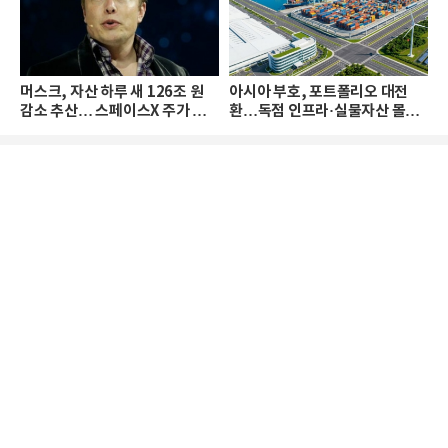
머스크, 자산 하루 새 126조 원
아시아 부호, 포트폴리오 대전
감소 추산… 스페이스X 주가 하
환…독점 인프라·실물자산 몰린
락 때문
다