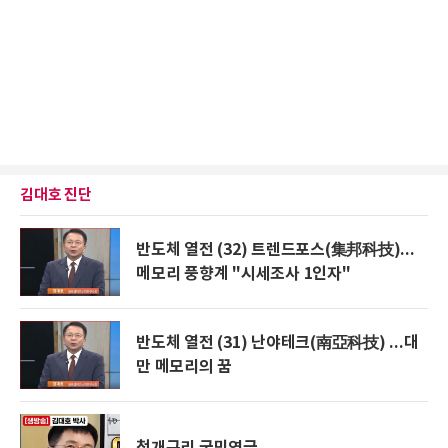
김대호 진단
반도체 열전 (32) 트렌드포스(集邦科技)...
메모리 풍향계 "시세조사 1인자"
반도체 열전 (31) 난야테크(南亞科技) ...대
만 메모리의 꿈
청개구리 국민연금