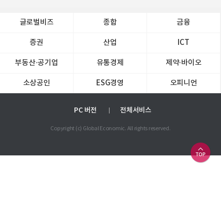
글로벌비즈
종합
금융
증권
산업
ICT
부동산·공기업
유통경제
제약∙바이오
소상공인
ESG경영
오피니언
PC 버전
전체서비스
Copyright (c) Global Economic. All rights reserved.