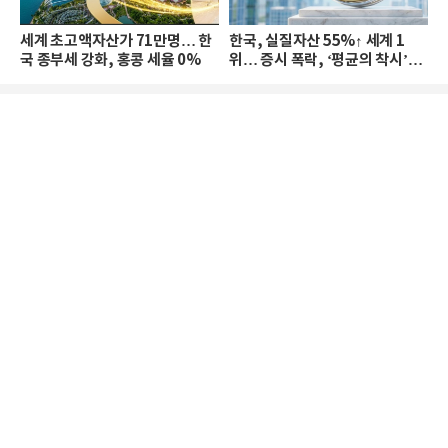
세계 초고액자산가 71만명… 한
한국, 실질자산 55%↑ 세계 1
국 종부세 강화, 홍콩 세율 0%
위… 증시 폭락, ‘평균의 착시’와
부의 유동성 위기