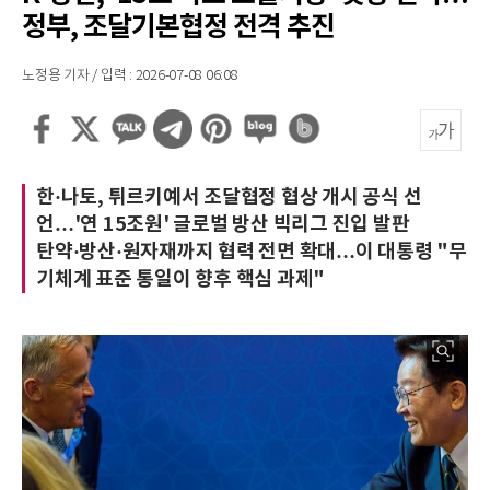
정부, 조달기본협정 전격 추진
노정용 기자 / 입력 : 2026-07-08 06:08
한·나토, 튀르키예서 조달협정 협상 개시 공식 선
언…'연 15조원' 글로벌 방산 빅리그 진입 발판
탄약·방산·원자재까지 협력 전면 확대…이 대통령 "무
기체계 표준 통일이 향후 핵심 과제"