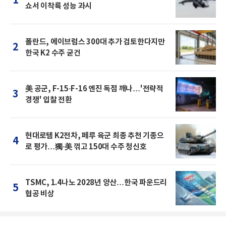
1
쇼서 이착륙 성능 과시
폴란드, 에이브럼스 300대 추가 검토한다지만
2
한국 K2 수주 굳건
美 공군, F-15·F-16 엔진 독점 깨나…'전략적
3
경쟁' 입찰 전환
현대로템 K2전차, 페루 육군 최종 추천 기종으
4
로 평가…獨·美 꺾고 150대 수주 청신호
TSMC, 1.4나노 2028년 양산…한국 파운드리
5
협공 비상