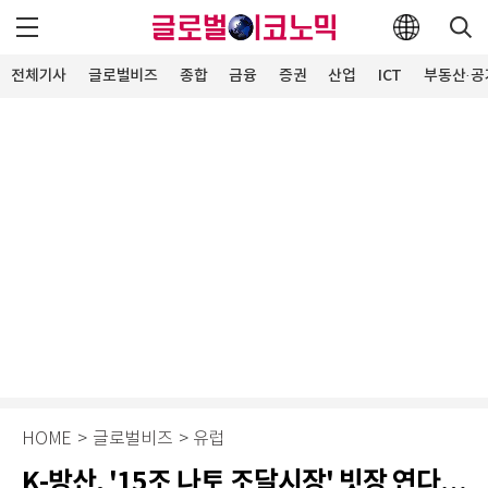
전체기사
글로벌비즈
종합
금융
증권
산업
ICT
부동산·공
HOME
>
글로벌비즈
>
유럽
K-방산, '15조 나토 조달시장' 빗장 연다…