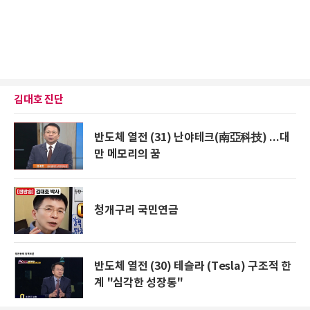
김대호 진단
반도체 열전 (31) 난야테크(南亞科技) ...대
만 메모리의 꿈
청개구리 국민연금
반도체 열전 (30) 테슬라 (Tesla) 구조적 한
계 "심각한 성장통"