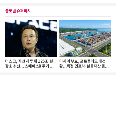
글로벌 슈퍼리치
머스크, 자산 하루 새 126조 원
아시아 부호, 포트폴리오 대전
감소 추산… 스페이스X 주가 하
환…독점 인프라·실물자산 몰린
락 때문
다