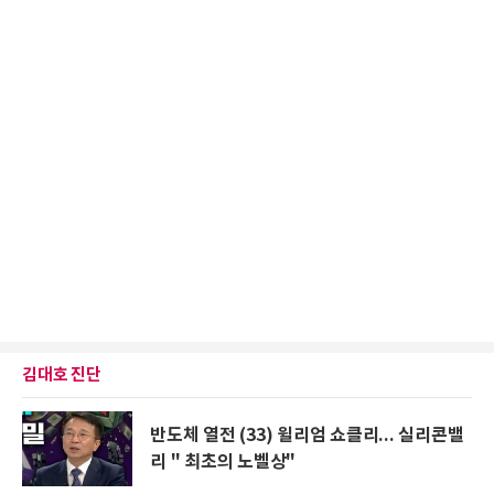
김대호 진단
반도체 열전 (33) 윌리엄 쇼클리... 실리콘밸
리 " 최초의 노벨상"