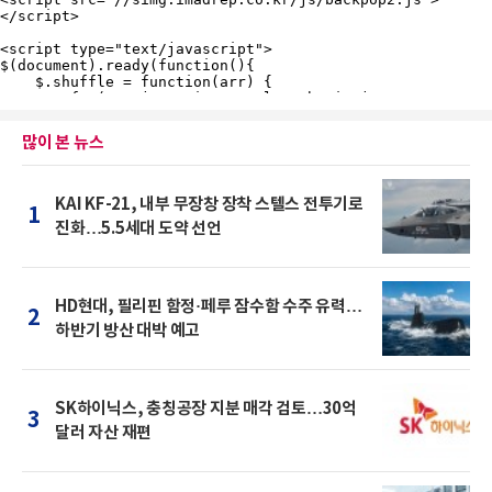
많이 본 뉴스
KAI KF-21, 내부 무장창 장착 스텔스 전투기로
1
진화…5.5세대 도약 선언
HD현대, 필리핀 함정·페루 잠수함 수주 유력…
2
하반기 방산 대박 예고
SK하이닉스, 충칭공장 지분 매각 검토…30억
3
달러 자산 재편