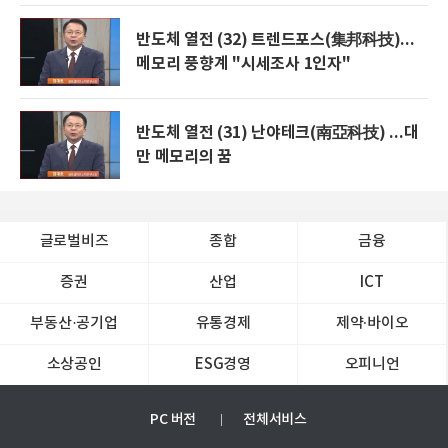
반도체 열전 (32) 트렌드포스(集邦科技)...
메모리 풍향계 "시세조사 1인자"
반도체 열전 (31) 난야테크(南亞科技) ...대
만 메모리의 꿈
글로벌비즈
종합
금융
증권
산업
ICT
부동산·공기업
유통경제
제약∙바이오
소상공인
ESG경영
오피니언
PC 버전
전체서비스