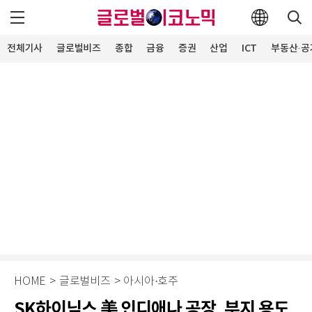
전체기사
글로벌비즈
종합
금융
증권
산업
ICT
부동산·공
HOME
>
글로벌비즈
>
아시아·호주
SK하이닉스 美 인디애나 공장, 부지 용도