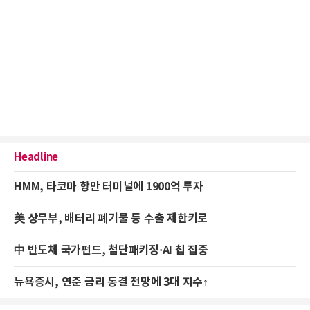
Headline
HMM, 타코마 항만 터미널에 1900억 투자
美 상무부, 배터리 폐기물 등 수출 제한키로
中 반도체 국가펀드, 첨단패키징·AI 칩 집중
뉴욕증시, 연준 금리 동결 전망에 3대 지수↑