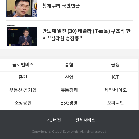
청개구리 국민연금
반도체 열전 (30) 테슬라 (Tesla) 구조적 한
계 "심각한 성장통"
글로벌비즈
종합
금융
증권
산업
ICT
부동산·공기업
유통경제
제약∙바이오
소상공인
ESG경영
오피니언
PC 버전
전체서비스
Copyright (c) Global Economic. All rights reserved.