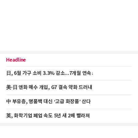
Headline
日, 6월 가구 소비 3.3% 감소...7개월 연속↓
美·日 엔화 매수 개입, G7 결속 약화 드러내
中 부유층, 명품백 대신 ‘고급 화장품’ 산다
英, 화학기업 폐업 속도 5년 새 2배 빨라져