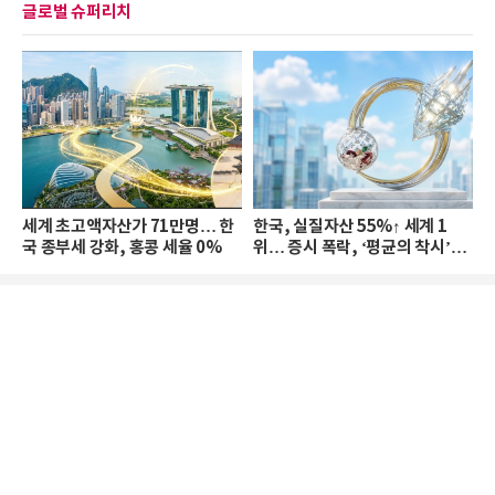
글로벌 슈퍼리치
세계 초고액자산가 71만명… 한
한국, 실질자산 55%↑ 세계 1
국 종부세 강화, 홍콩 세율 0%
위… 증시 폭락, ‘평균의 착시’와
부의 유동성 위기