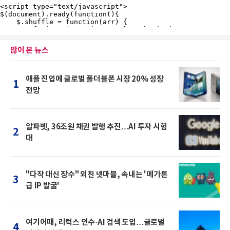
많이 본 뉴스
애플 진입에 글로벌 폴더블폰 시장 20% 성장
1
전망
알파벳, 36조원 채권 발행 추진…AI 투자 시험
2
대
"다작 대신 장수" 외친 넷마블, 속내는 '메가톤
3
급 IP 발굴'
여기어때, 리럭스 인수·AI 검색 도입…글로벌
4