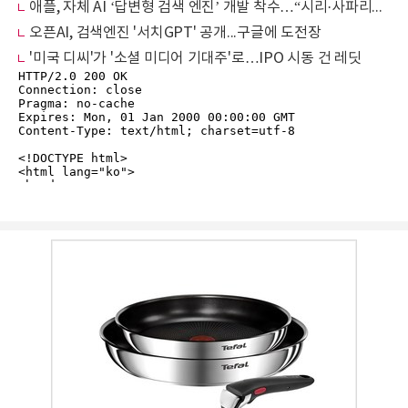
애플, 자체 AI ‘답변형 검색 엔진’ 개발 착수…“시리·사파리에 적용 가능성
오픈AI, 검색엔진 '서치GPT' 공개...구글에 도전장
'미국 디씨'가 '소셜 미디어 기대주'로…IPO 시동 건 레딧