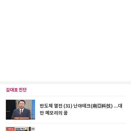
김대호 진단
반도체 열전 (31) 난야테크(南亞科技) ...대
만 메모리의 꿈