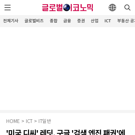
전체기사
글로벌비즈
종합
금융
증권
산업
ICT
부동산·공
HOME
>
ICT
>
IT일반
'미국 디씨' 레딧, 구글 '검색 엔진 패권'에