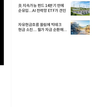
美 지속가능 펀드 14분기 만에
순유입…AI 전력망 ETF가 견인
자유현금흐름 쏠림에 빅테크
현금 소진… 월가 자금 순환매
확산