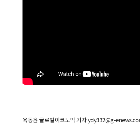
육동윤 글로벌이코노믹 기자 ydy332@g-enews.co