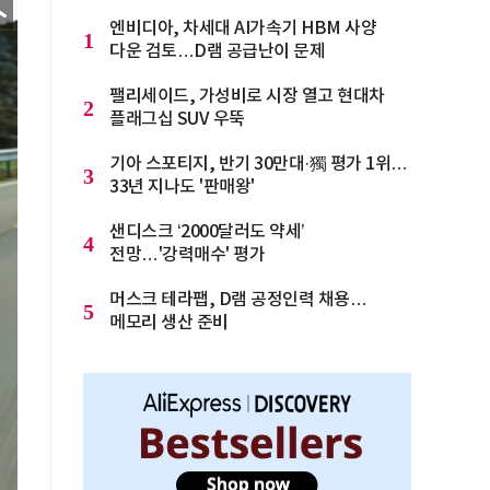
엔비디아, 차세대 AI가속기 HBM 사양
1
다운 검토…D램 공급난이 문제
팰리세이드, 가성비로 시장 열고 현대차
2
플래그십 SUV 우뚝
기아 스포티지, 반기 30만대·獨 평가 1위…
3
33년 지나도 '판매왕'
샌디스크 ‘2000달러도 약세’
4
전망…'강력매수' 평가
머스크 테라팹, D램 공정인력 채용…
5
메모리 생산 준비