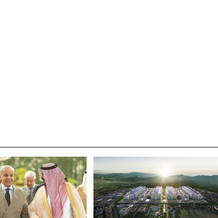
박지수 아나운서가 타본 ‘전설의 무쏘’
초보자도 반할 반전 매력”