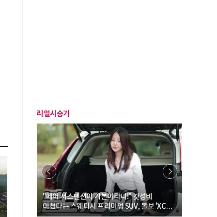
리얼시승기
… “여성·
"에어 서스펜션이 기본이라니!" 갓성비
"디자인 대
미쳤다는 스웨디시 프리미엄 SUV, 볼보 'XC60
크로스오버
B5 울트라'