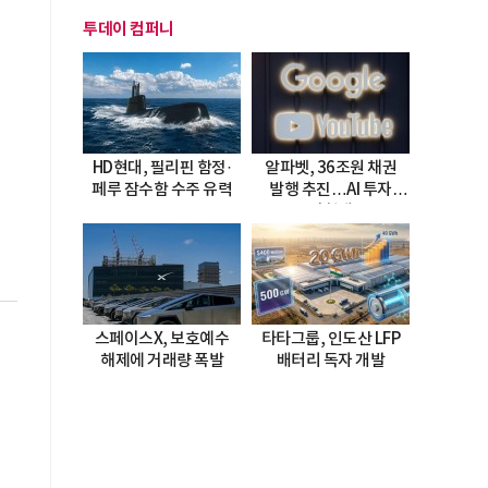
투데이 컴퍼니
HD현대, 필리핀 함정·
알파벳, 36조원 채권
페루 잠수함 수주 유력
발행 추진…AI 투자
시험대
스페이스X, 보호예수
타타그룹, 인도산 LFP
해제에 거래량 폭발
배터리 독자 개발