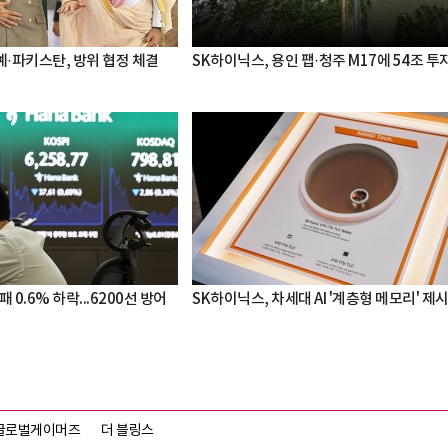
·파키스탄, 방위 협정 체결
SK하이닉스, 용인 팹·청주 M17에 54조 투
 0.6% 하락...6200선 방어
SK하이닉스, 차세대 AI '계층형 메모리' 제
글로벌게이머즈
더 블링스