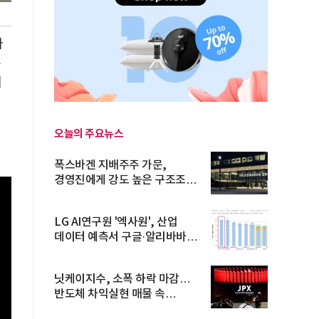
마
는
거
오늘의 주요뉴스
폭스바겐 지배주주 가문,
경영진에게 강도 높은 구조조정
주문
LG AI연구원 '엑사원', 산업
데이터 예측서 구글·알리바바
제쳐
닛케이지수, 소폭 하락 마감…
반도체 차익실현 매물 속
TOPIX 선...