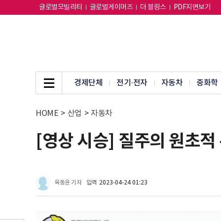
글로벌모빌리티
글로벌게이머즈
더 블링스
PDF지면보기
경제단체
전기·전자
자동차
중화학
HOME
>
산업
>
자동차
[영상 시승] 질주의 원초적
육동윤 기자
입력
2023-04-24 01:23