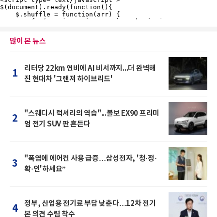
많이 본 뉴스
리터당 22km 연비에 AI 비서까지...더 완벽해
1
진 현대차 '그랜저 하이브리드'
"스웨디시 럭셔리의 역습"...볼보 EX90 프리미
2
엄 전기 SUV 판 흔든다
"폭염에 에어컨 사용 급증…삼성전자, '청·정·
3
확·인'하세요”
정부, 산업용 전기료 부담 낮춘다…12차 전기
4
본 의견 수렴 착수