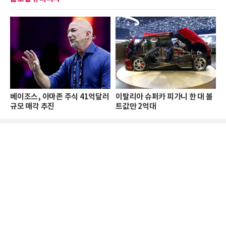
베이조스, 아마존 주식 41억달러
이탈리아 슈퍼카 피가니 한 대 볼
규모 매각 추진
트값만 2억대