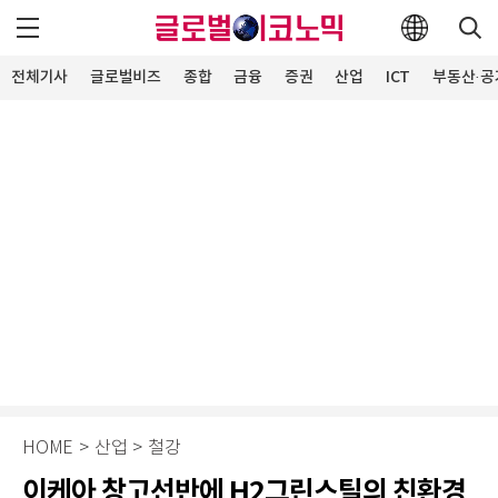
전체기사
글로벌비즈
종합
금융
증권
산업
ICT
부동산·공
HOME
>
산업
>
철강
이케아 창고선반에 H2그린스틸의 친환경