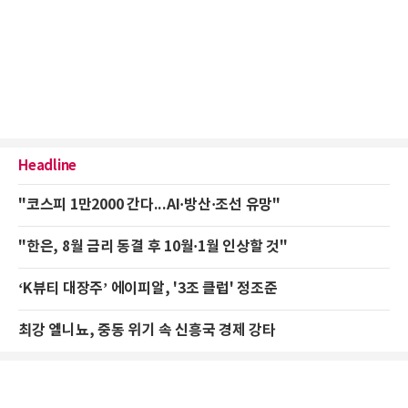
Headline
"코스피 1만2000 간다...AI·방산·조선 유망"
"한은, 8월 금리 동결 후 10월·1월 인상할 것"
‘K뷰티 대장주’ 에이피알, '3조 클럽' 정조준
최강 엘니뇨, 중동 위기 속 신흥국 경제 강타