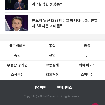
계 "심각한 성장통"
반도체 열전 (29) 페이팔 마피아...실리콘밸
리 "무서운 아이들"
글로벌비즈
종합
금융
증권
산업
ICT
부동산·공기업
유통경제
제약∙바이오
소상공인
ESG경영
오피니언
PC 버전
전체서비스
Copyright (c) Global Economic. All rights reserved.