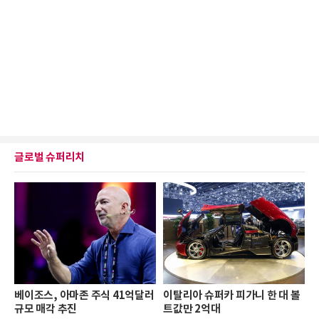
글로벌 슈퍼리치
베이조스, 아마존 주식 41억달러
이탈리아 슈퍼카 피가니 한 대 볼
규모 매각 추진
트값만 2억대