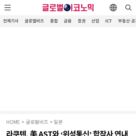
전체기사
글로벌비즈
종합
금융
증권
산업
ICT
부동산·공
HOME
>
글로벌비즈
>
일본
라쿠텐, 美 AST와 ‘위성통신’ 합작사 연내