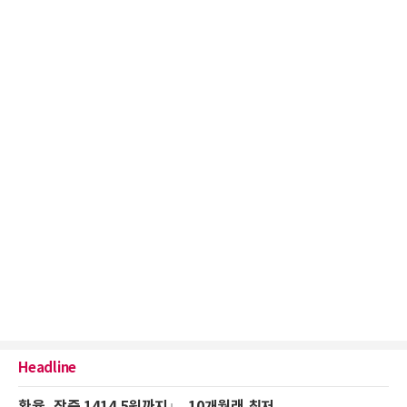
Headline
환율, 장중 1414.5원까지↓...10개월래 최저