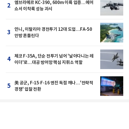
엠브라에르 KC-390, 600m 이륙 입증…에어
2
쇼서 이착륙 성능 과시
인니, 이탈리아 경전투기 12대 도입…FA-50
3
안방 흔들린다
체코 F-35A, 단순 전투기 넘어 '날아다니는 레
4
이더'로…대공 방어망 핵심 지휘소 역할
美 공군, F-15·F-16 엔진 독점 깨나…'전략적
5
경쟁' 입찰 전환