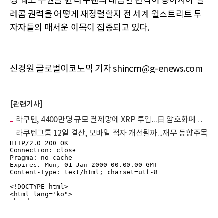
성 궤도 주권을 쥔 라쿠텐의 대담한 반격이 동아시아 텔
레콤 권력을 어떻게 재정렬할지 전 세계 월스트리트 투
자자들의 매서운 이목이 집중되고 있다.
신경원 글로벌이코노믹 기자 shincm@g-enews.com
[관련기사]
라쿠텐, 4400만명 규모 결제망에 XRP 투입...日 암호화폐 결제 시장 본격 가동되나
라쿠텐그룹 12일 결산, 모바일 적자 개선될까...재무 동향주목