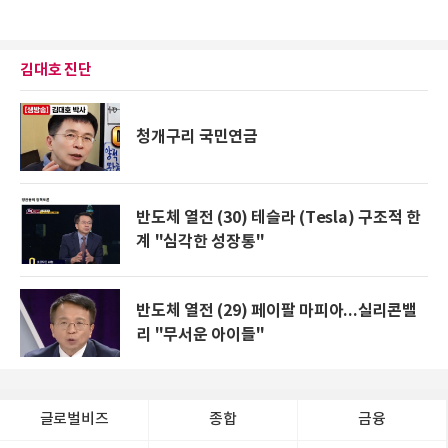
김대호 진단
청개구리 국민연금
반도체 열전 (30) 테슬라 (Tesla) 구조적 한
계 "심각한 성장통"
반도체 열전 (29) 페이팔 마피아...실리콘밸
리 "무서운 아이들"
글로벌비즈
종합
금융