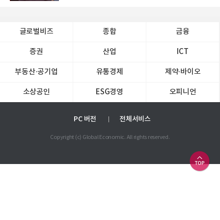
글로벌비즈
종합
금융
증권
산업
ICT
부동산·공기업
유통경제
제약∙바이오
소상공인
ESG경영
오피니언
PC 버전
전체서비스
Copyright (c) Global Economic. All rights reserved.