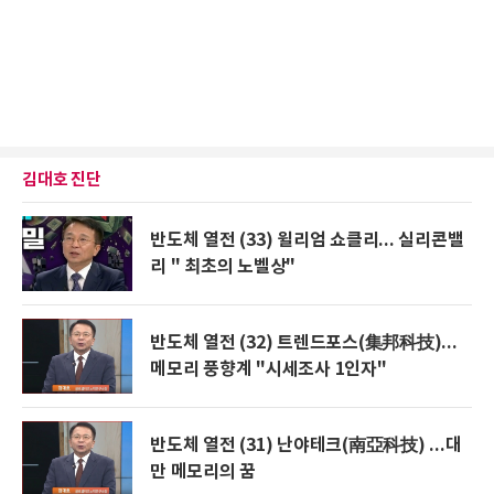
김대호 진단
반도체 열전 (33) 윌리엄 쇼클리... 실리콘밸
리 " 최초의 노벨상"
반도체 열전 (32) 트렌드포스(集邦科技)...
메모리 풍향계 "시세조사 1인자"
반도체 열전 (31) 난야테크(南亞科技) ...대
만 메모리의 꿈