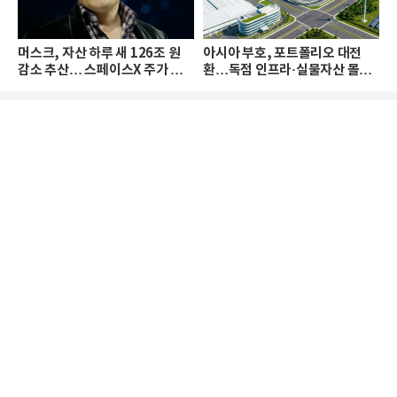
머스크, 자산 하루 새 126조 원
아시아 부호, 포트폴리오 대전
감소 추산… 스페이스X 주가 하
환…독점 인프라·실물자산 몰린
락 때문
다