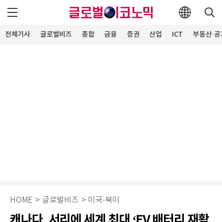
전체기사
글로벌비즈
종합
금융
증권
산업
ICT
부동산·공
HOME
>
글로벌비즈
>
미국·북미
캐나다, 서리에 세계 최대 ‘EV 배터리 재활