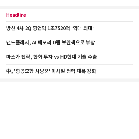
Headline
방산 4사 2Q 영업익 1조7520억 ‘역대 최대’
낸드플래시, AI 메모리 D램 보완책으로 부상
마스가 전략, 한화 투자 vs HD현대 기술 수출
中, '항공모함 사냥꾼' 미사일 전력 대폭 강화