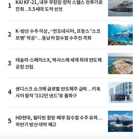
KAI KF-21, 내부 무장창 장착 스텔스 전투기로
1
진화…5.5세대 도약 선언
K-방산 수주 이상, “인도네시아, 프랑스 '스코
2
르펜' 착공”…동남아 잠수함 수주전 격화
테슬라·스페이스X, 텍사스에 세계 최대 반도체
3
공장 건립
샌디스크 쇼크에 글로벌 반도체주 급락…키옥
4
시아 합작 '332단 낸드'로 돌파구
HD현대, 필리핀 함정·페루 잠수함 수주 유력…
5
하반기 방산 대박 예고