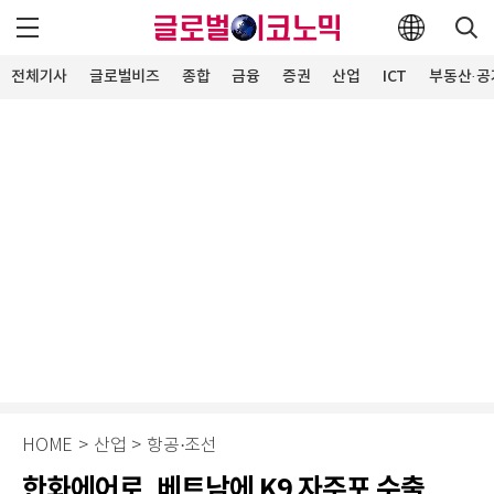
전체기사
글로벌비즈
종합
금융
증권
산업
ICT
부동산·공
HOME
>
산업
>
항공·조선
한화에어로, 베트남에 K9 자주포 수출…