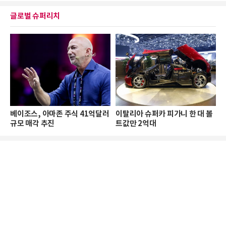
글로벌 슈퍼리치
베이조스, 아마존 주식 41억달러
이탈리아 슈퍼카 피가니 한 대 볼
규모 매각 추진
트값만 2억대