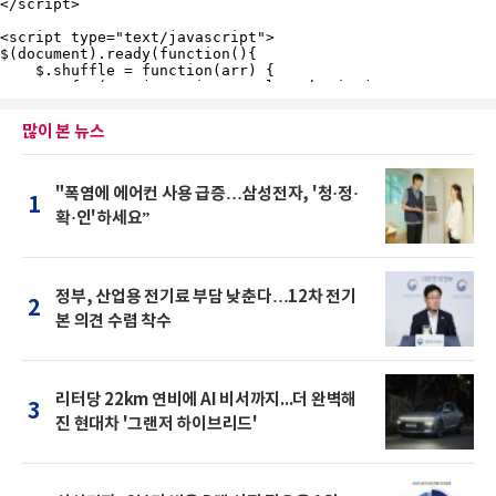
많이 본 뉴스
"폭염에 에어컨 사용 급증…삼성전자, '청·정·
1
확·인'하세요”
정부, 산업용 전기료 부담 낮춘다…12차 전기
2
본 의견 수렴 착수
리터당 22km 연비에 AI 비서까지...더 완벽해
3
진 현대차 '그랜저 하이브리드'