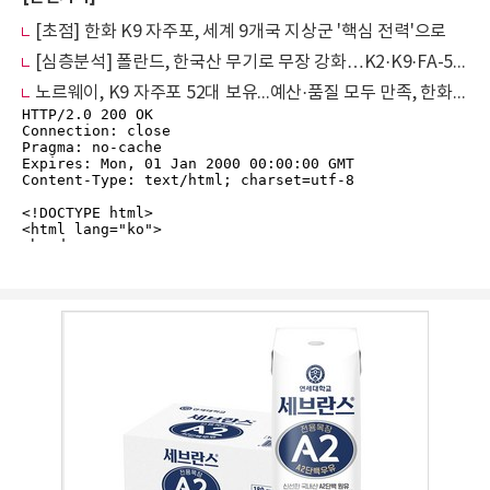
[초점] 한화 K9 자주포, 세계 9개국 지상군 '핵심 전력'으로
[심층분석] 폴란드, 한국산 무기로 무장 강화…K2·K9·FA-50 대거 도입
노르웨이, K9 자주포 52대 보유...예산·품질 모두 만족, 한화 신뢰 높여