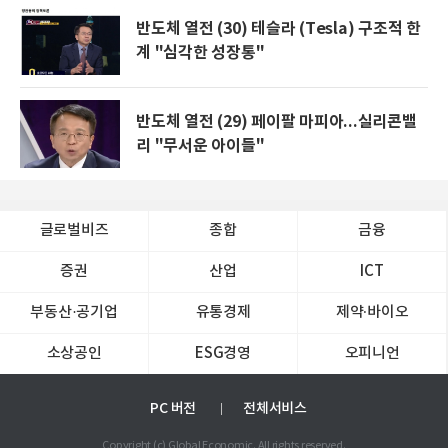
반도체 열전 (30) 테슬라 (Tesla) 구조적 한
계 "심각한 성장통"
반도체 열전 (29) 페이팔 마피아...실리콘밸
리 "무서운 아이들"
글로벌비즈
종합
금융
증권
산업
ICT
부동산·공기업
유통경제
제약∙바이오
소상공인
ESG경영
오피니언
PC 버전
전체서비스
Copyright (c) Global Economic. All rights reserved.