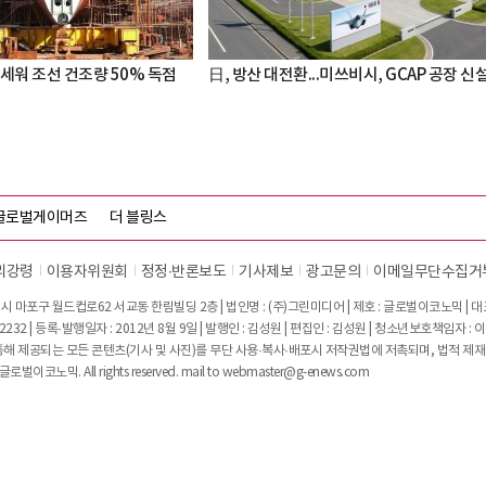
세워 조선 건조량 50% 독점
日, 방산 대전환...미쓰비시, GCAP 공장 신
글로벌게이머즈
더 블링스
리강령
이용자위원회
정정∙반론보도
기사제보
광고문의
이메일무단수집거
시 마포구 월드컵로62 서교동 한림빌딩 2층 | 법인명 : (주)그린미디어 | 제호 : 글로벌이코노믹 | 대표전
2232 | 등록·발행일자 : 2012년 8월 9일 | 발행인 : 김성원 | 편집인 : 김성원 | 청소년보호책임자 : 
 제공되는 모든 콘텐츠(기사 및 사진)를 무단 사용·복사·배포시 저작권법에 저촉되며, 법적 제재
글로벌이코노믹. All rights reserved. mail to
webmaster@g-enews.com