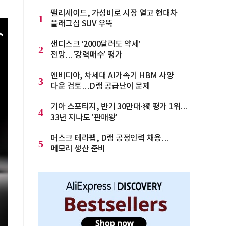
팰리세이드, 가성비로 시장 열고 현대차
1
플래그십 SUV 우뚝
샌디스크 ‘2000달러도 약세’
2
전망…'강력매수' 평가
엔비디아, 차세대 AI가속기 HBM 사양
3
다운 검토…D램 공급난이 문제
기아 스포티지, 반기 30만대·獨 평가 1위…
4
33년 지나도 '판매왕'
머스크 테라팹, D램 공정인력 채용…
5
메모리 생산 준비