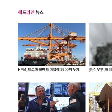
헤드라인
뉴스
HMM, 타코마 항만 터미널에 1900억 투자
美 상무부, 배