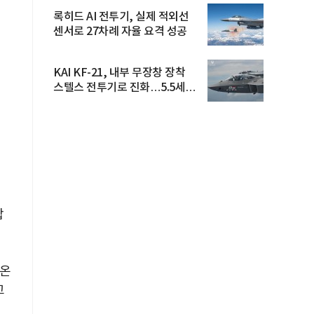
록히드 AI 전투기, 실제 적외선
센서로 27차례 자율 요격 성공
KAI KF-21, 내부 무장창 장착
스텔스 전투기로 진화…5.5세대
도...
합
혀온
고