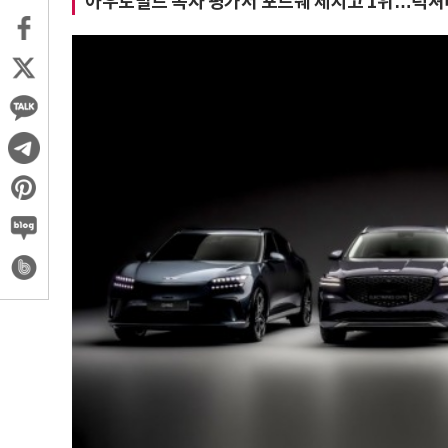
아우토빌트 독자 평가서 포르쉐 제치고 1위…럭셔