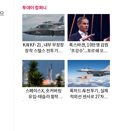
투데이 컴퍼니
등으
KAI KF-21, 내부 무장창
폭스바겐, 10만명 감원
장착 스텔스 전투기로
'초강수'...포르쉐 오너
진화…5.5세대 도약
직접 경고
선언
스페이스X, 숏커버링
록히드 AI 전투기, 실제
유입-테슬라 합작
적외선 센서로 27차례
'테라팹' 호재로 15.83%
자율 요격 성공
급등