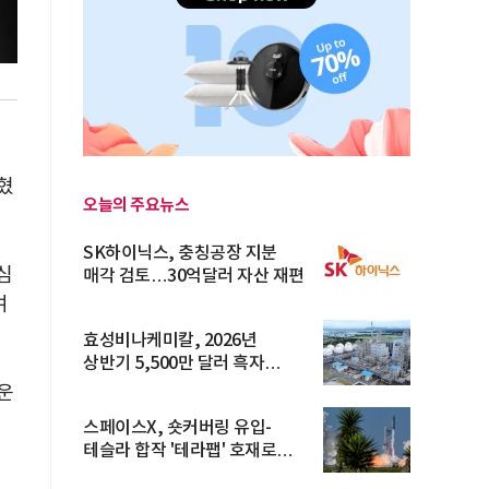
혔
오늘의 주요뉴스
SK하이닉스, 충칭공장 지분
심
매각 검토…30억달러 자산 재편
여
효성비나케미칼, 2026년
상반기 5,500만 달러 흑자
전환… 4대 체...
운
스페이스X, 숏커버링 유입-
테슬라 합작 '테라팹' 호재로
15.83% ...