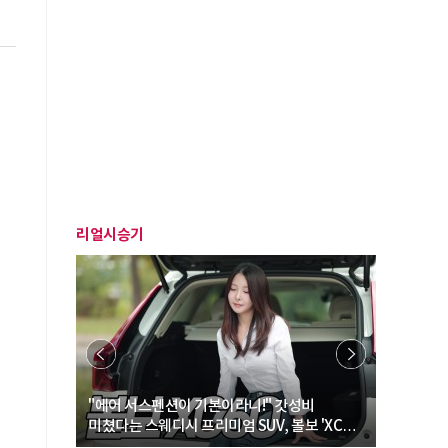
리얼시승기
… “여성·
"에어 서스펜션이 기본이라니!" 갓성비
"디자인 대
미쳤다는 스웨디시 프리미엄 SUV, 볼보 'XC60
크로스오버
B5 울트라'