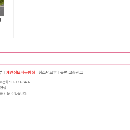
설
부
개인정보취급방침
청소년보호
불편∙고충신고
화 : 02-323-7474
이연실
를 받을 수 있습니다.