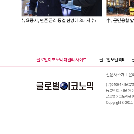
뉴욕증시, 연준 금리 동결 전망에 3대 지수↑
中, 군민융합 앞
글로벌이코노믹 패밀리 사이트
글로벌모빌리티
신문사소개
윤
(우)04004 서울특별
등록번호 : 서울 아 0
글로벌이코노믹을 통해
Copyright © 2011 