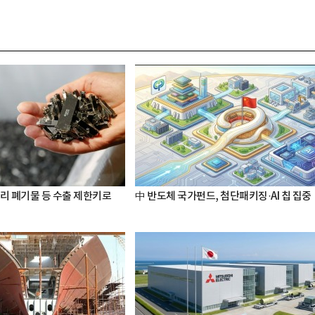
터리 폐기물 등 수출 제한키로
中 반도체 국가펀드, 첨단패키징·AI 칩 집중