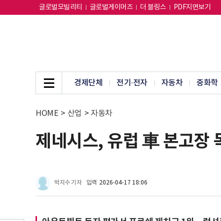
글로벌모빌리티
글로벌게이머즈
더 블링스
PDF지면보기
경제단체
전기·전자
자동차
중화학
HOME
>
산업
>
자동차
제네시스, 유럽 車 본고장
박지수 기자
입력
2026-04-17 18:06