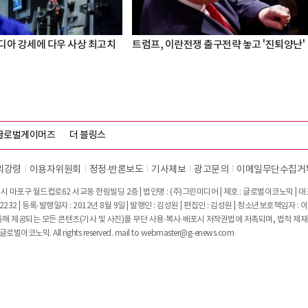
디아 강세에 다우 사상 최고치
트럼프, 이란전쟁 출구전략 놓고 '진퇴양난'
글로벌게이머즈
더 블링스
리강령
이용자위원회
정정∙반론보도
기사제보
광고문의
이메일무단수집거
시 마포구 월드컵로62 서교동 한림빌딩 2층 | 법인명 : (주)그린미디어 | 제호 : 글로벌이코노믹 | 대표전
2232 | 등록·발행일자 : 2012년 8월 9일 | 발행인 : 김성원 | 편집인 : 김성원 | 청소년보호책임자 : 
 제공되는 모든 콘텐츠(기사 및 사진)를 무단 사용·복사·배포시 저작권법에 저촉되며, 법적 제재
글로벌이코노믹. All rights reserved. mail to
webmaster@g-enews.com