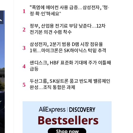
"폭염에 에어컨 사용 급증…삼성전자, '청·
1
정·확·인'하세요”
정부, 산업용 전기료 부담 낮춘다…12차
2
전기본 의견 수렴 착수
삼성전자, 2분기 범용 D램 시장 점유율
3
1위…마이크론은 SK하이닉스 턱밑 추격
샌디스크, HBF 표준화 기대에 주가 이틀째
4
급등
두산그룹, SK실트론 품고 반도체 밸류체인
5
완성…조직 통합은 과제