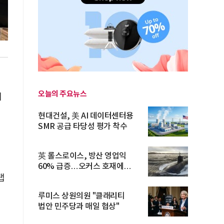
오늘의 주요뉴스
대
현대건설, 美 AI 데이터센터용
SMR 공급 타당성 평가 착수
英 롤스로이스, 방산 영업익
60% 급증…오커스 호재에
수주잔고 ...
탭
루미스 상원의원 "클래리티
법안 민주당과 매일 협상"