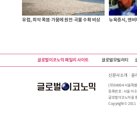
유럽, 최악 폭염·가뭄에 원전·곡물 수확 비상
뉴욕증시, 엔비
글로벌이코노믹 패밀리 사이트
글로벌모빌리티
신문사소개
윤
(우)04004 서울특별
등록번호 : 서울 아 0
글로벌이코노믹을 통해
Copyright © 2011 