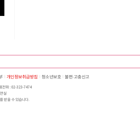
부
개인정보취급방침
청소년보호
불편∙고충신고
화 : 02-323-7474
이연실
를 받을 수 있습니다.