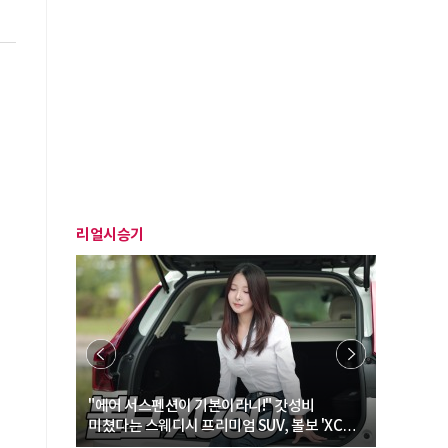
리얼시승기
… “여성·
"에어 서스펜션이 기본이라니!" 갓성비
"디자인 대
미쳤다는 스웨디시 프리미엄 SUV, 볼보 'XC60
크로스오버
B5 울트라'