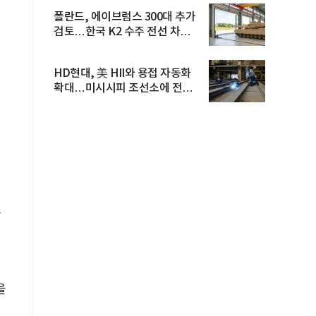
폴란드, 에이브럼스 300대 추가
검토…한국 K2 수주 전선 차질
우...
HD현대, 美 HII와 용접 자동화
확대…미시시피 조선소에 전격
도...
를
을