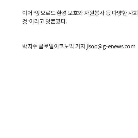
이어
“
앞으로도
환경
보호와
자원봉사
등
다양한
사
것
”
이라고
덧붙였다
.
박지수 글로벌이코노믹 기자 jisoo@g-enews.com