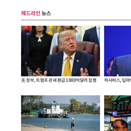
헤드라인
뉴스
美 정부, 트럼프 관세 환급 1000억달러 집행
허사비스, 딥마인