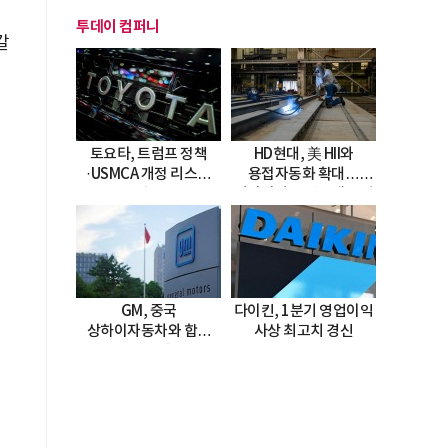
투데이 컴퍼니
갈
토요타, 트럼프 정책
HD현대, 美 HII와
·USMCA 개정 리스크
용접자동화 확대…
직면
미시시피 조선소에 전격
도입
GM, 중국
다이킨, 1분기 영업이익
상하이자동차와 합작
사상 최고치 경신
20년 연장…
2047년까지 파트너십
지속