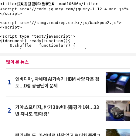
많이 본 뉴스
엔비디아, 차세대 AI가속기 HBM 사양 다운 검
1
토…D램 공급난이 문제
기아 스포티지, 반기 30만대·獨 평가 1위…33
2
년 지나도 '판매왕'
팰리세이드, 가성비로 시장 열고 현대차 플래그