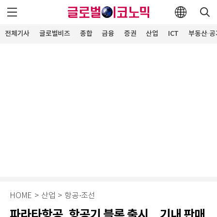
전체기사
글로벌비즈
종합
금융
증권
산업
ICT
부동산·공
HOME
>
산업
>
항공·조선
파라타항공, 항공기 블록 출시…기내 판매