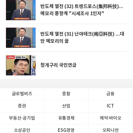
반도체 열전 (32) 트렌드포스(集邦科技)...
메모리 풍향계 "시세조사 1인자"
반도체 열전 (31) 난야테크(南亞科技) ...대
만 메모리의 꿈
청개구리 국민연금
글로벌비즈
종합
금융
증권
산업
ICT
부동산·공기업
유통경제
제약∙바이오
소상공인
ESG경영
오피니언