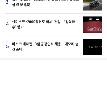
3
십 SUV 우뚝
샌디스크 ‘2000달러도 약세’ 전망…'강력매
4
수' 평가
머스크 테라팹, D램 공정인력 채용…메모리 생
5
산 준비