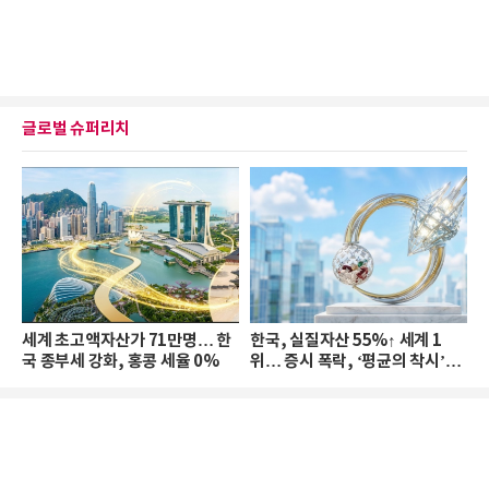
글로벌 슈퍼리치
세계 초고액자산가 71만명… 한
한국, 실질자산 55%↑ 세계 1
국 종부세 강화, 홍콩 세율 0%
위… 증시 폭락, ‘평균의 착시’와
부의 유동성 위기