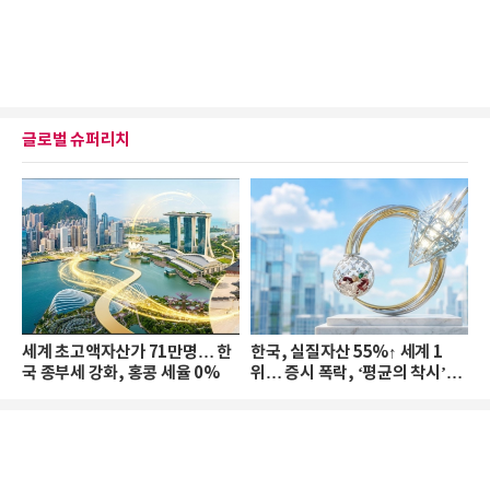
글로벌 슈퍼리치
세계 초고액자산가 71만명… 한
한국, 실질자산 55%↑ 세계 1
국 종부세 강화, 홍콩 세율 0%
위… 증시 폭락, ‘평균의 착시’와
부의 유동성 위기