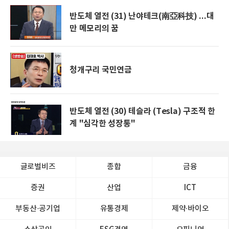
반도체 열전 (31) 난야테크(南亞科技) ...대
만 메모리의 꿈
청개구리 국민연금
반도체 열전 (30) 테슬라 (Tesla) 구조적 한
계 "심각한 성장통"
글로벌비즈
종합
금융
증권
산업
ICT
부동산·공기업
유통경제
제약∙바이오