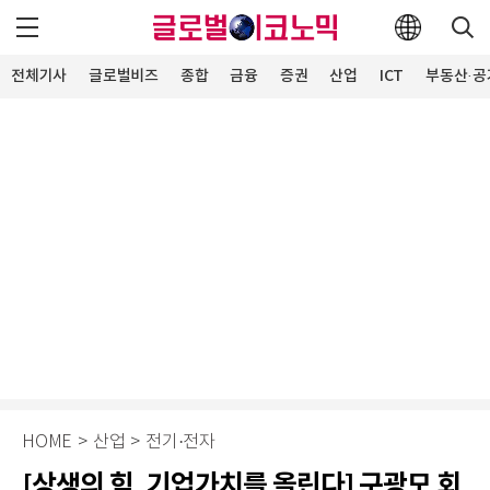
전체기사
글로벌비즈
종합
금융
증권
산업
ICT
부동산·공
HOME
>
산업
>
전기·전자
[상생의 힘, 기업가치를 올린다] 구광모 회