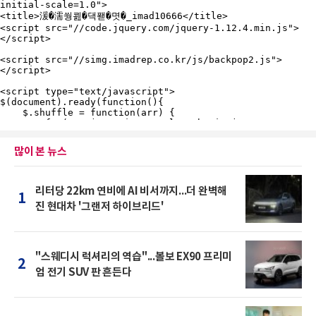
많이 본 뉴스
리터당 22km 연비에 AI 비서까지...더 완벽해
1
진 현대차 '그랜저 하이브리드'
"스웨디시 럭셔리의 역습"...볼보 EX90 프리미
2
엄 전기 SUV 판 흔든다