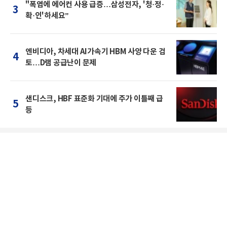
"폭염에 에어컨 사용 급증…삼성전자, '청·정·
3
확·인'하세요”
엔비디아, 차세대 AI가속기 HBM 사양 다운 검
4
토…D램 공급난이 문제
샌디스크, HBF 표준화 기대에 주가 이틀째 급
5
등