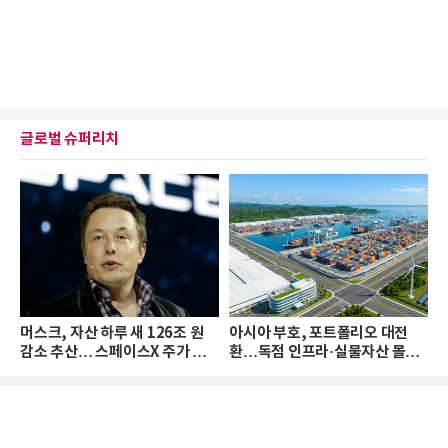
글로벌 슈퍼리치
머스크, 자산 하루 새 126조 원
아시아 부호, 포트폴리오 대전
감소 추산… 스페이스X 주가 하
환…독점 인프라·실물자산 몰린
락 때문
다