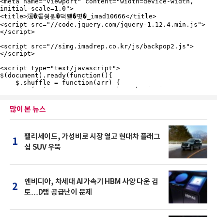
많이 본 뉴스
팰리세이드, 가성비로 시장 열고 현대차 플래그
1
십 SUV 우뚝
엔비디아, 차세대 AI가속기 HBM 사양 다운 검
2
토…D램 공급난이 문제