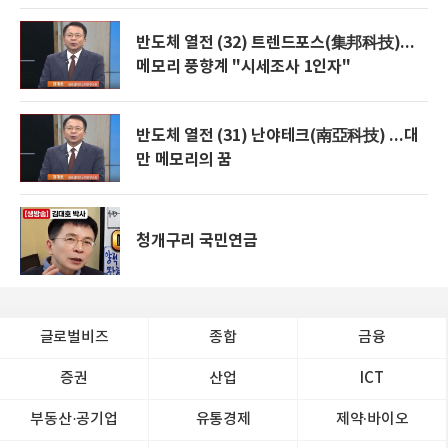
반도체 열전 (32) 트렌드포스(集邦科技)...
메모리 풍향계 "시세조사 1인자"
반도체 열전 (31) 난야테크(南亞科技) ...대
만 메모리의 꿈
청개구리 국민연금
글로벌비즈
종합
금융
증권
산업
ICT
부동산·공기업
유통경제
제약∙바이오