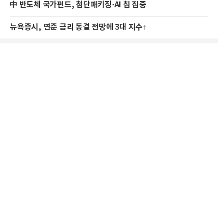
中 반도체 국가펀드, 첨단패키징·AI 칩 집중
뉴욕증시, 연준 금리 동결 전망에 3대 지수↑