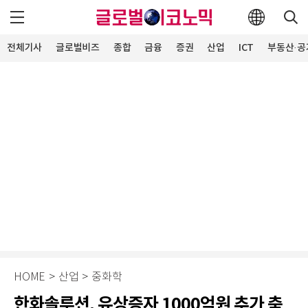
전체기사
글로벌비즈
종합
금융
증권
산업
ICT
부동산·공
HOME
>
산업
>
중화학
한화솔루션, 유상증자 1000억원 추가 축