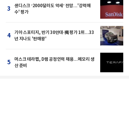
샌디스크 ‘2000달러도 약세’ 전망…'강력매
3
수' 평가
기아 스포티지, 반기 30만대·獨 평가 1위…33
4
년 지나도 '판매왕'
머스크 테라팹, D램 공정인력 채용…메모리 생
5
산 준비