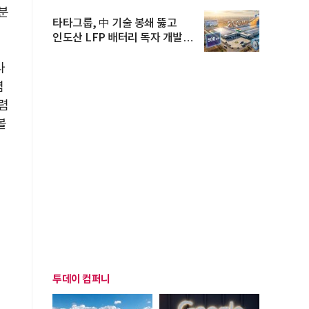
분
타타그룹, 中 기술 봉쇄 뚫고
인도산 LFP 배터리 독자 개발…
공...
나
렴
렴
볼
투데이 컴퍼니