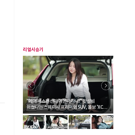
리얼시승기
… “여성·
"에어 서스펜션이 기본이라니!" 갓성비
"디자인 대
미쳤다는 스웨디시 프리미엄 SUV, 볼보 'XC60
크로스오버
B5 울트라'