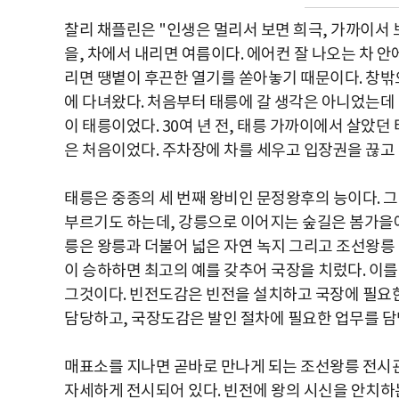
찰리 채플린은 "인생은 멀리서 보면 희극, 가까이서 
을, 차에서 내리면 여름이다. 에어컨 잘 나오는 차 
리면 땡볕이 후끈한 열기를 쏟아놓기 때문이다. 창밖
에 다녀왔다. 처음부터 태릉에 갈 생각은 아니었는데
이 태릉이었다. 30여 년 전, 태릉 가까이에서 살았
은 처음이었다. 주차장에 차를 세우고 입장권을 끊고
태릉은 중종의 세 번째 왕비인 문정왕후의 능이다. 
부르기도 하는데, 강릉으로 이어지는 숲길은 봄가을
릉은 왕릉과 더불어 넓은 자연 녹지 그리고 조선왕릉 
이 승하하면 최고의 예를 갖추어 국장을 치렀다. 이를
그것이다. 빈전도감은 빈전을 설치하고 국장에 필요한
담당하고, 국장도감은 발인 절차에 필요한 업무를 담
매표소를 지나면 곧바로 만나게 되는 조선왕릉 전시관
자세하게 전시되어 있다. 빈전에 왕의 시신을 안치하