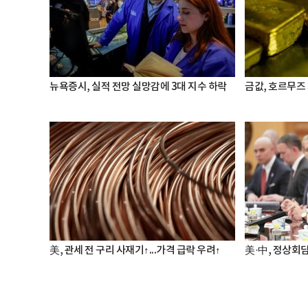
뉴욕증시, 실적 전망 실망감에 3대 지수 하락
금값, 호르무즈
美, 관세 전 구리 사재기↑...가격 급락 우려↑
美·中, 정상회담