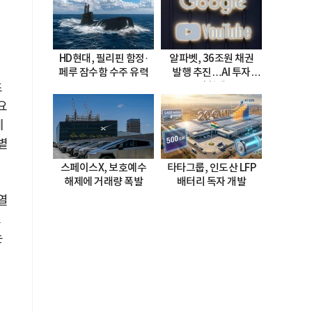
HD현대, 필리핀 함정·
알파벳, 36조원 채권
페루 잠수함 수주 유력
발행 추진…AI 투자
초
시험대
요
제
볕
스페이스X, 보호예수
타타그룹, 인도산 LFP
해제에 거래량 폭발
배터리 독자 개발
열
도
는