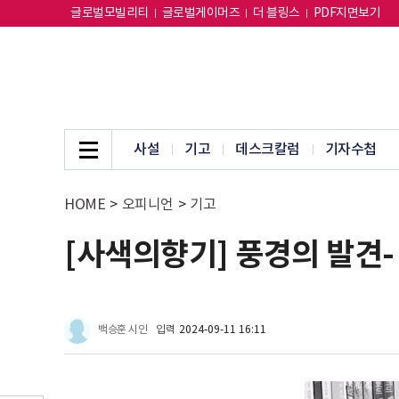
글로벌모빌리티
글로벌게이머즈
더 블링스
PDF지면보기
사설
기고
데스크칼럼
기자수첩
HOME
>
오피니언
>
기고
[사색의향기] 풍경의 발견-
백승훈 시인
입력
2024-09-11 16:11