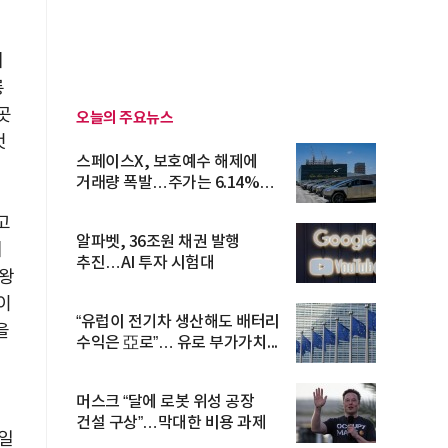
가
내
릉
곳
오늘의 주요뉴스
것
스페이스X, 보호예수 해제에
거래량 폭발…주가는 6.14%
반등
고
알파벳, 36조원 채권 발행
태
추진…AI 투자 시험대
 왕
이
“유럽이 전기차 생산해도 배터리
을
수익은 亞로”… 유로 부가가치...
머스크 “달에 로봇 위성 공장
건설 구상”…막대한 비용 과제
일