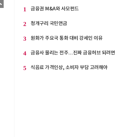
1
금융권 M&A와 사모펀드
2
청개구리 국민연금
3
원화가 주요국 통화 대비 강세인 이유
4
금융사 몰리는 전주…진짜 금융허브 되려면
5
식음료 가격인상, 소비자 부담 고려해야