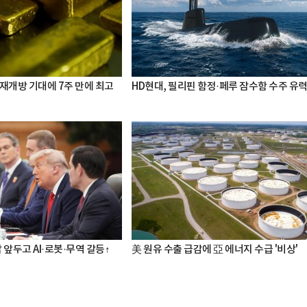
 재개방 기대에 7주 만에 최고
HD현대, 필리핀 함정·페루 잠수함 수주 유
 앞두고 AI·로봇·무역 갈등↑
美 원유 수출 급감에 亞 에너지 수급 '비상'