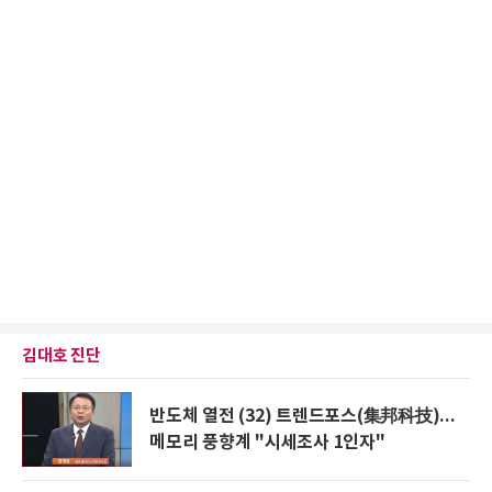
김대호 진단
반도체 열전 (32) 트렌드포스(集邦科技)...
메모리 풍향계 "시세조사 1인자"