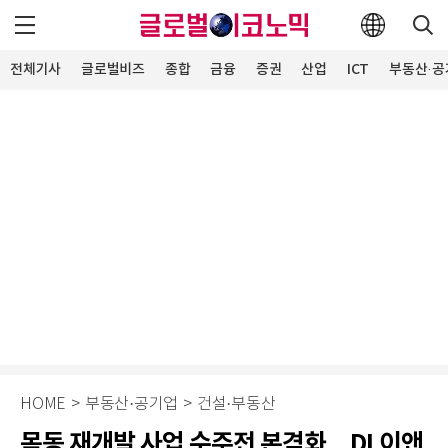
전체기사
글로벌비즈
종합
금융
증권
산업
ICT
부동산·공
HOME
>
부동산·공기업
>
건설·부동산
목동 재개발 사업 수주전 본격화…DL이앤