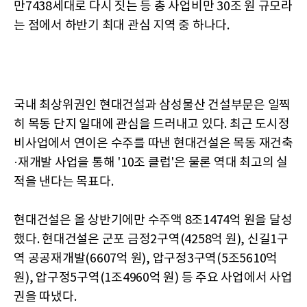
만7438세대로 다시 짓는 등 총 사업비만 30조 원 규모라
는 점에서 하반기 최대 관심 지역 중 하나다.
국내 최상위권인 현대건설과 삼성물산 건설부문은 일찍
히 목동 단지 일대에 관심을 드러내고 있다. 최근 도시정
비사업에서 연이은 수주를 따낸 현대건설은 목동 재건축
·재개발 사업을 통해 '10조 클럽'은 물론 역대 최고의 실
적을 낸다는 목표다.
현대건설은 올 상반기에만 수주액 8조1474억 원을 달성
했다. 현대건설은 군포 금정2구역(4258억 원), 신길1구
역 공공재개발(6607억 원), 압구정3구역(5조5610억
원), 압구정5구역(1조4960억 원) 등 주요 사업에서 사업
권을 따냈다.