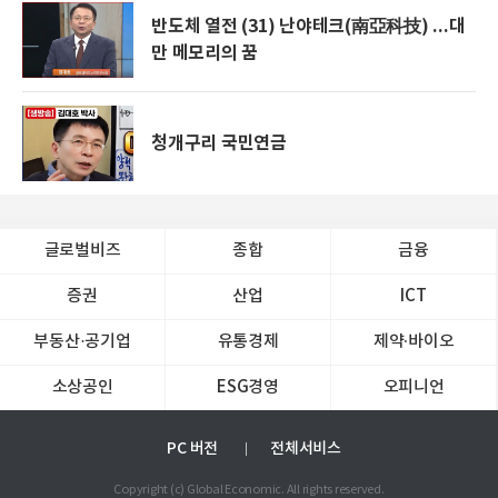
반도체 열전 (31) 난야테크(南亞科技) ...대
만 메모리의 꿈
청개구리 국민연금
글로벌비즈
종합
금융
증권
산업
ICT
부동산·공기업
유통경제
제약∙바이오
소상공인
ESG경영
오피니언
PC 버전
전체서비스
Copyright (c) Global Economic. All rights reserved.