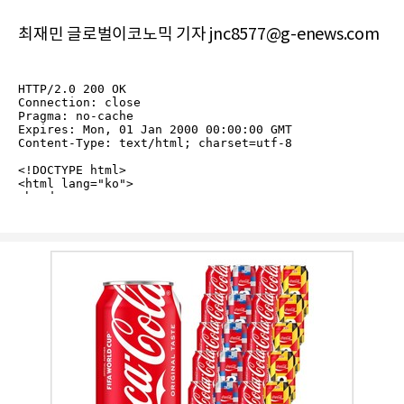
최재민 글로벌이코노믹 기자 jnc8577@g-enews.com