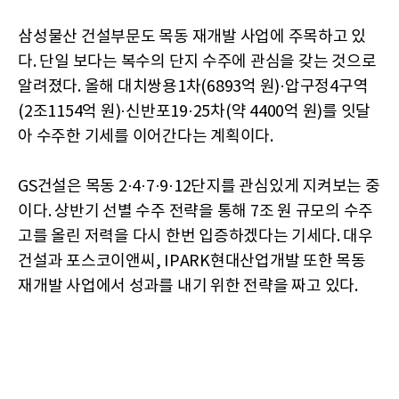
삼성물산 건설부문도 목동 재개발 사업에 주목하고 있
다. 단일 보다는 복수의 단지 수주에 관심을 갖는 것으로
알려졌다. 올해 대치쌍용1차(6893억 원)·압구정4구역
(2조1154억 원)·신반포19·25차(약 4400억 원)를 잇달
아 수주한 기세를 이어간다는 계획이다.
GS건설은 목동 2·4·7·9·12단지를 관심있게 지켜보는 중
이다. 상반기 선별 수주 전략을 통해 7조 원 규모의 수주
고를 올린 저력을 다시 한번 입증하겠다는 기세다. 대우
건설과 포스코이앤씨, IPARK현대산업개발 또한 목동
재개발 사업에서 성과를 내기 위한 전략을 짜고 있다.