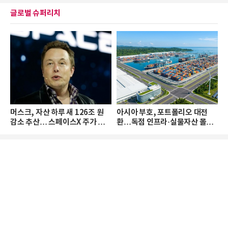
글로벌 슈퍼리치
머스크, 자산 하루 새 126조 원
아시아 부호, 포트폴리오 대전
감소 추산… 스페이스X 주가 하
환…독점 인프라·실물자산 몰린
락 때문
다