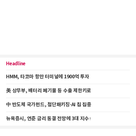
Headline
HMM, 타코마 항만 터미널에 1900억 투자
美 상무부, 배터리 폐기물 등 수출 제한키로
中 반도체 국가펀드, 첨단패키징·AI 칩 집중
뉴욕증시, 연준 금리 동결 전망에 3대 지수↑