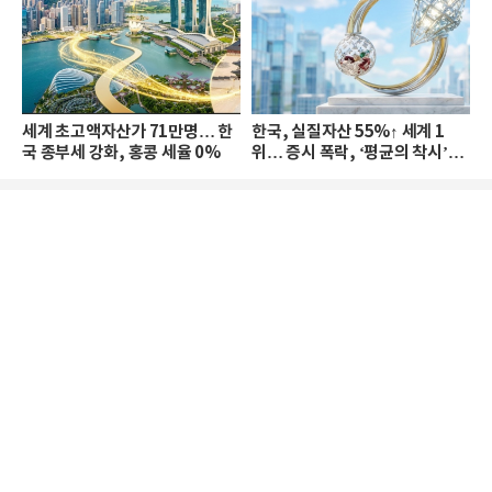
세계 초고액자산가 71만명… 한
한국, 실질자산 55%↑ 세계 1
국 종부세 강화, 홍콩 세율 0%
위… 증시 폭락, ‘평균의 착시’와
부의 유동성 위기