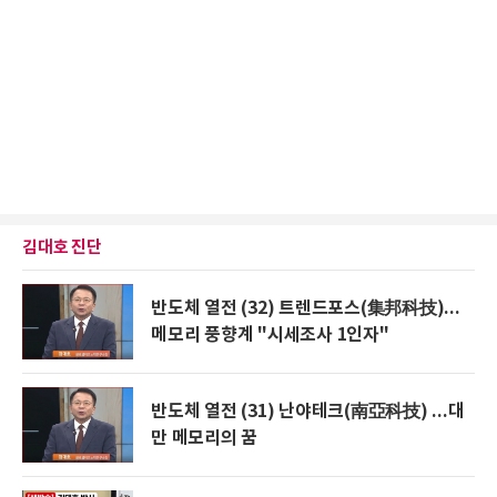
김대호 진단
반도체 열전 (32) 트렌드포스(集邦科技)...
메모리 풍향계 "시세조사 1인자"
반도체 열전 (31) 난야테크(南亞科技) ...대
만 메모리의 꿈