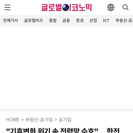
전체기사
글로벌비즈
종합
금융
증권
산업
ICT
부동산·공
HOME
>
부동산·공기업
>
공기업
"기후변화 위기 속 전력망 수호"… 한전,