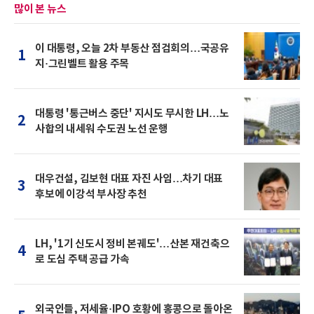
많이 본 뉴스
이 대통령, 오늘 2차 부동산 점검회의…국공유
1
지·그린벨트 활용 주목
대통령 '통근버스 중단' 지시도 무시한 LH…노
2
사합의 내세워 수도권 노선 운행
대우건설, 김보현 대표 자진 사임…차기 대표
3
후보에 이강석 부사장 추천
LH, '1기 신도시 정비 본궤도'…산본 재건축으
4
로 도심 주택 공급 가속
외국인들, 저세율·IPO 호황에 홍콩으로 돌아온