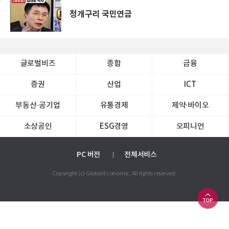
청개구리 국민연금
글로벌비즈
종합
금융
증권
산업
ICT
부동산·공기업
유통경제
제약∙바이오
소상공인
ESG경영
오피니언
PC 버전
전체서비스
Copyright (c) Global Economic. All rights reserved.