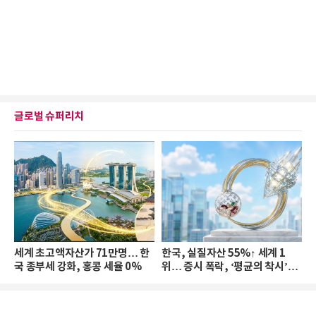
글로벌 슈퍼리치
세계 초고액자산가 71만명… 한
한국, 실질자산 55%↑ 세계 1
국 종부세 강화, 홍콩 세율 0%
위… 증시 폭락, ‘평균의 착시’와
부의 유동성 위기