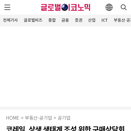
전체기사
글로벌비즈
종합
금융
증권
산업
ICT
부동산·공
HOME
>
부동산·공기업
>
공기업
코레일, 상생 생태계 조성 위한 구매상담회