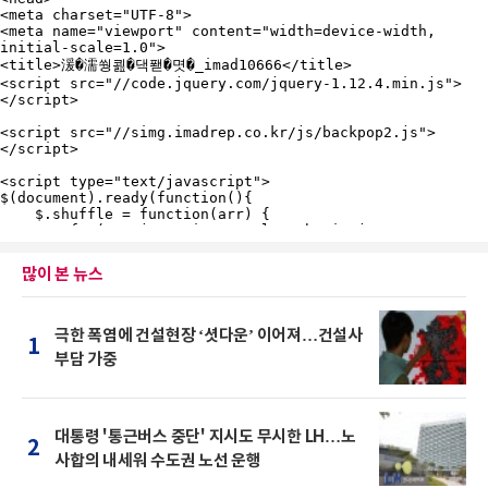
많이 본 뉴스
극한 폭염에 건설현장 ‘셧다운’ 이어져…건설사
1
부담 가중
대통령 '통근버스 중단' 지시도 무시한 LH…노
2
사합의 내세워 수도권 노선 운행