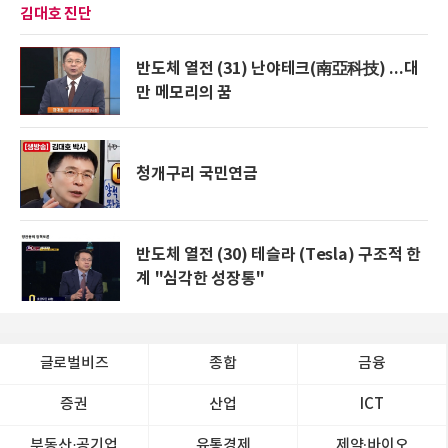
김대호 진단
반도체 열전 (31) 난야테크(南亞科技) ...대
만 메모리의 꿈
청개구리 국민연금
반도체 열전 (30) 테슬라 (Tesla) 구조적 한
계 "심각한 성장통"
글로벌비즈
종합
금융
증권
산업
ICT
부동산·공기업
유통경제
제약∙바이오