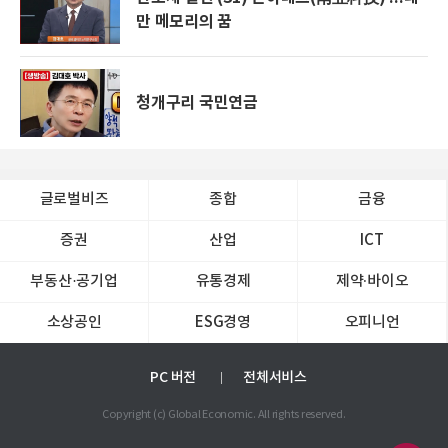
만 메모리의 꿈
청개구리 국민연금
글로벌비즈
종합
금융
증권
산업
ICT
부동산·공기업
유통경제
제약∙바이오
소상공인
ESG경영
오피니언
PC 버전
전체서비스
Copyright (c) Global Economic. All rights reserved.