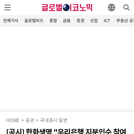
전체기사
글로벌비즈
종합
금융
증권
산업
ICT
부동산·공
HOME
>
증권
>
국내증시 일반
[공시] 한화생명 "우리은행 지분인수 참여