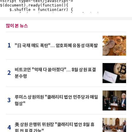
많이 본 뉴스
1
"日 국채 매도 폭탄"… 암호화폐 유동성 대폭발
비트코인 "악재 다 쏟아졌다"… 8월 상원 표결
2
분수령
루미스 상원의원 "클래리티 법안 민주당과 매일
3
협상"
美 상원 은행위 위원장 "클래리티 법안 8월 휴
4
회 전 표결 가능"