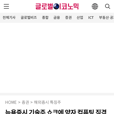
전체기사
글로벌비즈
종합
금융
증권
산업
ICT
부동산·공
HOME
>
증권
>
해외증시 특징주
뉴욕증시 기술주 쇼크에 양자 컴퓨팅 직격