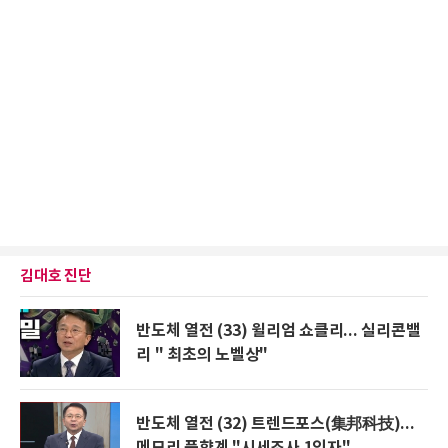
김대호 진단
반도체 열전 (33) 윌리엄 쇼클리... 실리콘밸
리 " 최초의 노벨상"
반도체 열전 (32) 트렌드포스(集邦科技)...
메모리 풍향계 "시세조사 1인자"