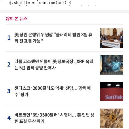
많이 본 뉴스
美 상원 은행위 위원장 "클래리티 법안 8월 휴
1
회 전 표결 가능"
리플 고소했던 인물이 美 정보국장...XRP 옥죄
2
는 5년 법적 공방 잔혹사
샌디스크 ‘2000달러도 약세’ 전망…'강력매
3
수' 평가
비트코인 '6만 3500달러' 시험대… 美 입법 상
4
원 표결 무산 위기