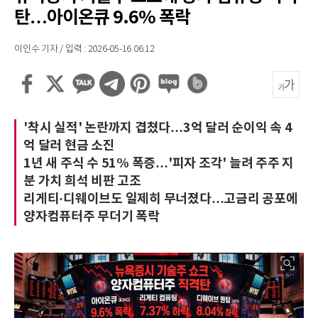
탄…아이온큐 9.6% 폭락
이인수 기자 / 입력 : 2026-05-16 06:12
'착시 실적' 논란까지 겹쳤다…3억 달러 순이익 속 4
억 달러 현금 소진
1년 새 주식 수 51% 폭증…'피자 조각' 늘려 주주 지
분 가치 희석 비판 고조
리게티·디웨이브도 일제히 무너졌다…고금리 공포에
양자컴퓨터주 무더기 폭락