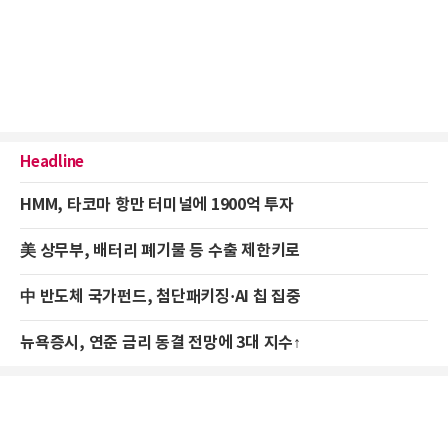
Headline
HMM, 타코마 항만 터미널에 1900억 투자
美 상무부, 배터리 폐기물 등 수출 제한키로
中 반도체 국가펀드, 첨단패키징·AI 칩 집중
뉴욕증시, 연준 금리 동결 전망에 3대 지수↑