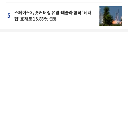
스페이스X, 숏커버링 유입-테슬라 합작 '테라
5
팹' 호재로 15.83% 급등