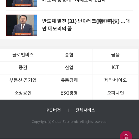
반도체 열전 (31) 난야테크(南亞科技) ...대
만 메모리의 꿈
글로벌비즈
종합
금융
증권
산업
ICT
부동산·공기업
유통경제
제약∙바이오
소상공인
ESG경영
오피니언
PC 버전
전체서비스
Copyright (c) Global Economic. All rights reserved.