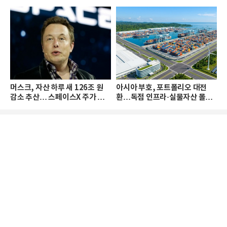
머스크, 자산 하루 새 126조 원
아시아 부호, 포트폴리오 대전
감소 추산… 스페이스X 주가 하
환…독점 인프라·실물자산 몰린
락 때문
다