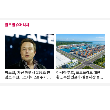
글로벌 슈퍼리치
머스크, 자산 하루 새 126조 원
아시아 부호, 포트폴리오 대전
감소 추산… 스페이스X 주가 하
환…독점 인프라·실물자산 몰린
락 때문
다