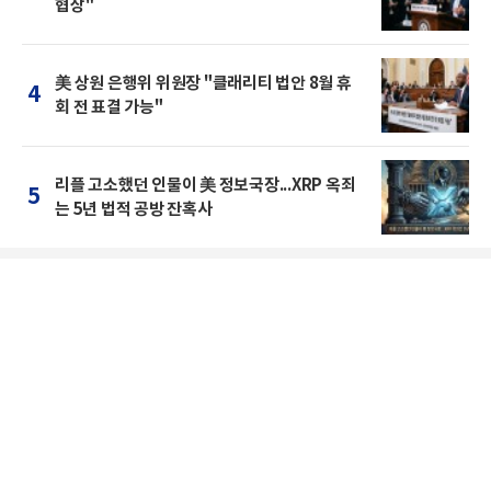
협상"
美 상원 은행위 위원장 "클래리티 법안 8월 휴
4
회 전 표결 가능"
리플 고소했던 인물이 美 정보국장...XRP 옥죄
5
는 5년 법적 공방 잔혹사