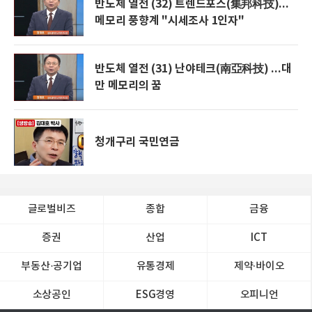
반도체 열전 (32) 트렌드포스(集邦科技)...
메모리 풍향계 "시세조사 1인자"
반도체 열전 (31) 난야테크(南亞科技) ...대
만 메모리의 꿈
청개구리 국민연금
글로벌비즈
종합
금융
증권
산업
ICT
부동산·공기업
유통경제
제약∙바이오
소상공인
ESG경영
오피니언