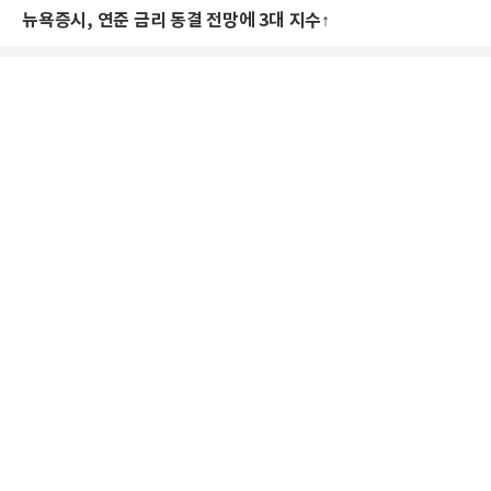
뉴욕증시, 연준 금리 동결 전망에 3대 지수↑