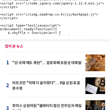
많이 본 뉴스
1
"日 국채 매도 폭탄"… 암호화폐 유동성 대폭발
비트코인 "악재 다 쏟아졌다"… 8월 상원 표결
2
분수령
루미스 상원의원 "클래리티 법안 민주당과 매일
3