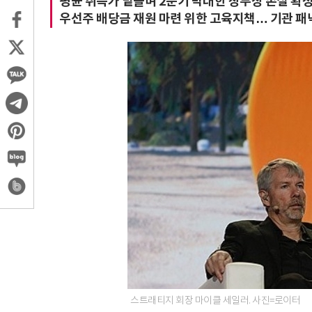
평균 취득가 밑돌며 2분기 막대한 장부상 손실 확
우선주 배당금 재원 마련 위한 고육지책… 기관 패닉
스트래티지 회장 마이클 세일러. 사진=로이터