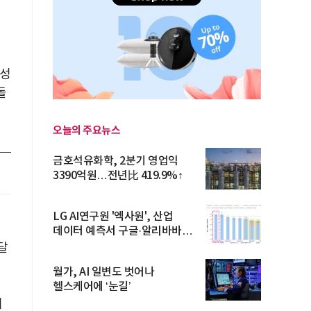
해
실성
돌
오늘의 주요뉴스
금호석유화학, 2분기 영업익
3390억원…전년比 419.9%↑
LG AI연구원 '엑사원', 산업
널
데이터 예측서 구글·알리바바
제쳐
달
월가, AI 일변도 벗어나
헬스케어에 ‘눈길’
러