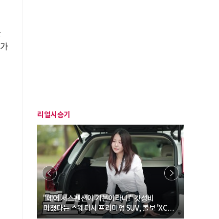
반
 가
리얼시승기
… “여성·
"에어 서스펜션이 기본이라니!" 갓성비
"디자인 대
미쳤다는 스웨디시 프리미엄 SUV, 볼보 'XC60
크로스오버
B5 울트라'