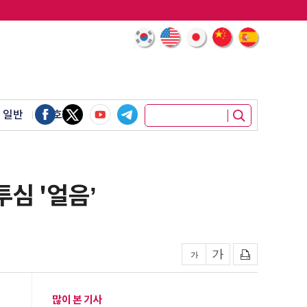
 일반
암호화폐
심 '얼음’
많이 본 기사