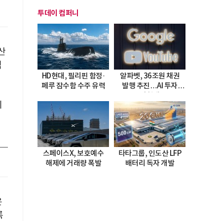
투데이 컴퍼니
산
석
HD현대, 필리핀 함정·
알파벳, 36조원 채권
페루 잠수함 수주 유력
발행 추진…AI 투자
시험대
이
스페이스X, 보호예수
타타그룹, 인도산 LFP
해제에 거래량 폭발
배터리 독자 개발
은
록