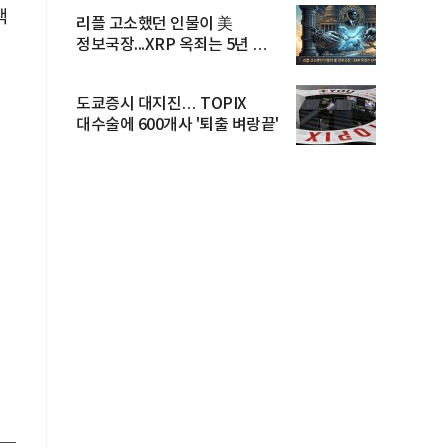
책
리플 고소했던 인물이 美
정보국장...XRP 옥죄는 5년 법적
공방 ...
도쿄증시 대지진… TOPIX
대수술에 600개사 '퇴출 벼랑끝'