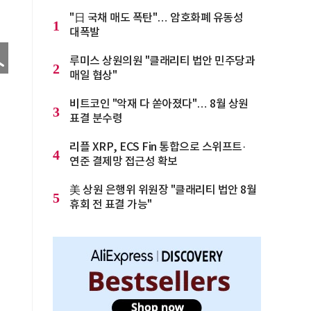
"日 국채 매도 폭탄"… 암호화폐 유동성
1
대폭발
루미스 상원의원 "클래리티 법안 민주당과
2
매일 협상"
비트코인 "악재 다 쏟아졌다"… 8월 상원
3
표결 분수령
리플 XRP, ECS Fin 통합으로 스위프트·
4
연준 결제망 접근성 확보
美 상원 은행위 위원장 "클래리티 법안 8월
5
휴회 전 표결 가능"