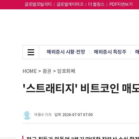
글로벌모빌리티
글로벌게이머즈
더 블링스
PDF지면보기
해외증시 시황·전망
해외증시 특징주
해
HOME
>
증권
>
암호화폐
'스트래티지' 비트코인 매도
이용수 기자
입력
2026-07-07 07:00