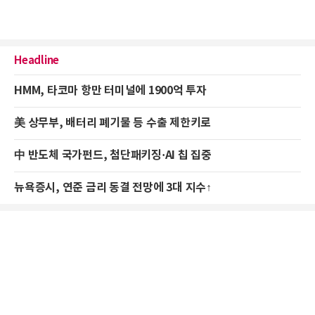
Headline
HMM, 타코마 항만 터미널에 1900억 투자
美 상무부, 배터리 폐기물 등 수출 제한키로
中 반도체 국가펀드, 첨단패키징·AI 칩 집중
뉴욕증시, 연준 금리 동결 전망에 3대 지수↑