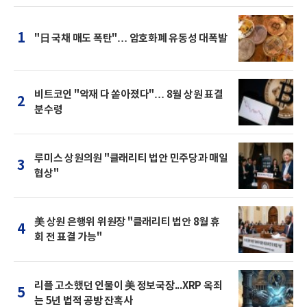
1
"日 국채 매도 폭탄"… 암호화폐 유동성 대폭발
비트코인 "악재 다 쏟아졌다"… 8월 상원 표결
2
분수령
루미스 상원의원 "클래리티 법안 민주당과 매일
3
협상"
美 상원 은행위 위원장 "클래리티 법안 8월 휴
4
회 전 표결 가능"
리플 고소했던 인물이 美 정보국장...XRP 옥죄
5
는 5년 법적 공방 잔혹사