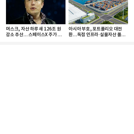
머스크, 자산 하루 새 126조 원
아시아 부호, 포트폴리오 대전
감소 추산… 스페이스X 주가 하
환…독점 인프라·실물자산 몰린
락 때문
다