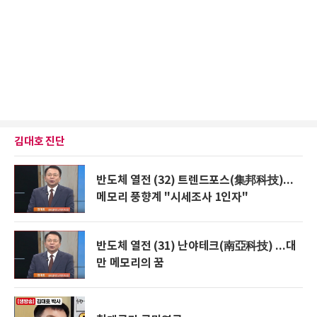
김대호 진단
반도체 열전 (32) 트렌드포스(集邦科技)...
메모리 풍향계 "시세조사 1인자"
반도체 열전 (31) 난야테크(南亞科技) ...대
만 메모리의 꿈