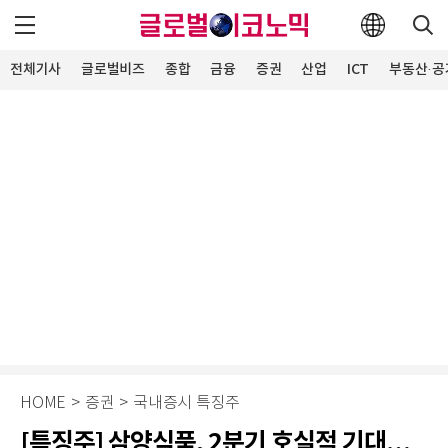
전체기사
글로벌비즈
종합
금융
증권
산업
ICT
부동산·공
HOME
>
증권
>
국내증시 특징주
[특징주] 삼양식품, 2분기 호실적 기대…