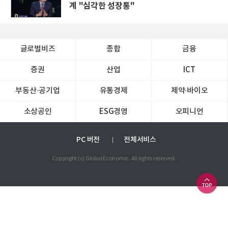
계 "심각한 성장통"
글로벌비즈
종합
금융
증권
산업
ICT
부동산·공기업
유통경제
제약∙바이오
소상공인
ESG경영
오피니언
PC 버전
전체서비스
Copyright (c) Global Economic. All rights reserved.