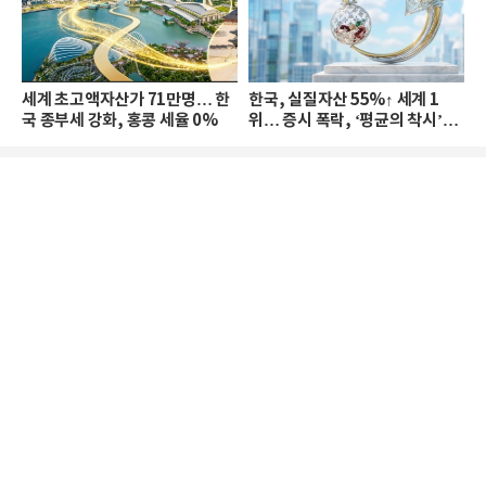
세계 초고액자산가 71만명… 한
한국, 실질자산 55%↑ 세계 1
국 종부세 강화, 홍콩 세율 0%
위… 증시 폭락, ‘평균의 착시’와
부의 유동성 위기