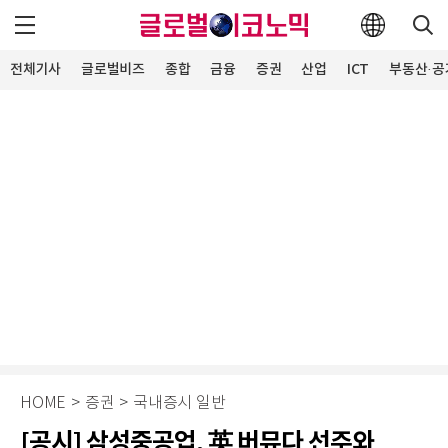
전체기사
글로벌비즈
종합
금융
증권
산업
ICT
부동산·공
HOME
>
증권
>
국내증시 일반
[공시] 삼성중공업, 英 버뮤다 선주와