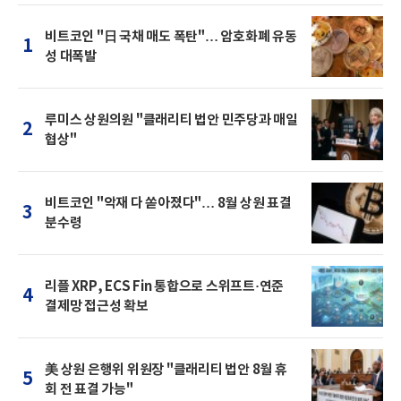
비트코인 "日 국채 매도 폭탄"… 암호화폐 유동
1
성 대폭발
루미스 상원의원 "클래리티 법안 민주당과 매일
2
협상"
비트코인 "악재 다 쏟아졌다"… 8월 상원 표결
3
분수령
리플 XRP, ECS Fin 통합으로 스위프트·연준
4
결제망 접근성 확보
美 상원 은행위 위원장 "클래리티 법안 8월 휴
5
회 전 표결 가능"