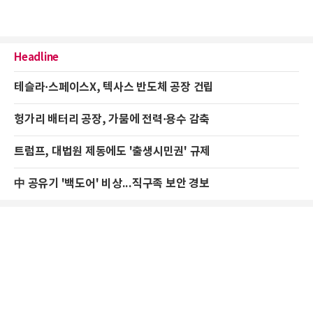
Headline
테슬라·스페이스X, 텍사스 반도체 공장 건립
헝가리 배터리 공장, 가뭄에 전력·용수 감축
트럼프, 대법원 제동에도 '출생시민권' 규제
中 공유기 '백도어' 비상...직구족 보안 경보