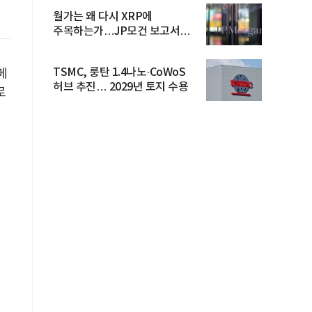
월가는 왜 다시 XRP에
주목하는가…JP모건 보고서
파장
TSMC, 룽탄 1.4나노·CoWoS
메
허브 추진… 2029년 토지 수용
로