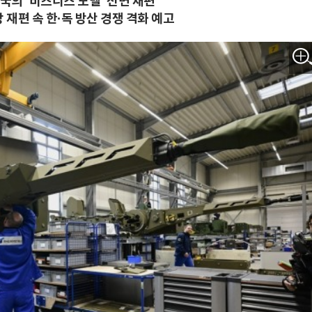
국의 '비즈니스 모델' 전면 재편
재편 속 한·독 방산 경쟁 격화 예고