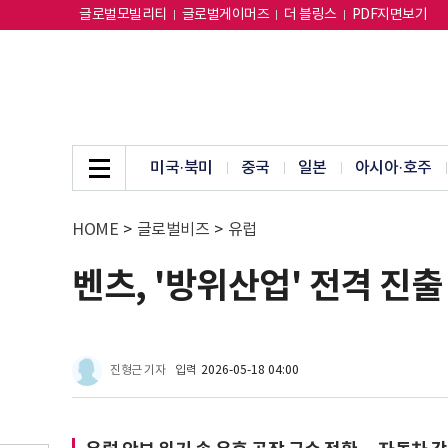
글로벌모빌리티
글로벌게이머즈
더 블링스
PDF지면보기
미국·북미
중국
일본
아시아·호주
HOME
>
글로벌비즈
>
유럽
벤츠, '방위산업' 전격 진
진형근 기자
입력
2026-05-18 04:00