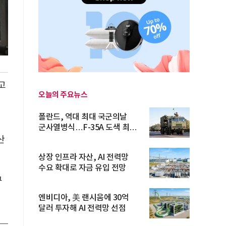
고
오늘의 주요뉴스
폴란드, 역대 최대 국군의날
군사열병식…F-35A 도색 최초
공개
산
상장 인프라 자산, AI 전력망
수요 확대로 자금 유입 전망
구
엔비디아, 美 랜시움에 30억
달러 투자해 AI 전력망 선점