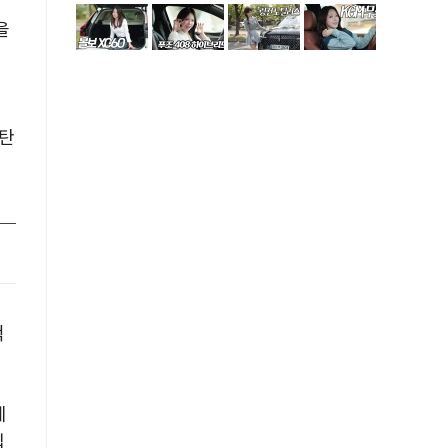
을
은
 탄
적
제
입