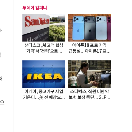
투데이 컴퍼니
산
샌디스크, AI 고객 협상
아이폰18 프로 가격
'가격'서 '전략'으로…
급등설…아이폰17 프로
백
4년치 수요 확보
다시 주목
처
이케아, 중고가구 사업
스타벅스, 직원 비만약
키운다…美 전 매장으로
보험 보장 중단…GLP-1
있으
확대
비용 부담