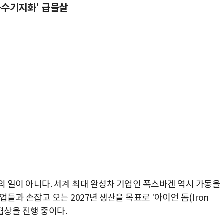
'군수기지화' 급물살
 일이 아니다. 세계 최대 완성차 기업인 폭스바겐 역시 가동을
들과 손잡고 오는 2027년 생산을 목표로 '아이언 돔(Iron
박지수 아나운서가 타본 ‘전설의 무쏘’
 협상을 진행 중이다.
초보자도 반할 반전 매력”