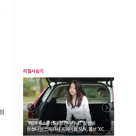
리얼시승기
 멈
… “여성·
"에어 서스펜션이 기본이라니!" 갓성비
"디자인 대
미쳤다는 스웨디시 프리미엄 SUV, 볼보 'XC60
크로스오버
B5 울트라'