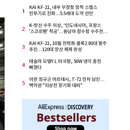
KAI KF-21, 내부 무장창 장착 스텔스
1
전투기로 진화…5.5세대 도약 선언
K-방산 수주 이상, “인도네시아, 프랑스
2
'스코르펜' 착공”…동남아 잠수함 수주전
격화
KAI KF-21, 10월 전력화·블록2 80대 발주
3
추진…120대 양산 체제 완성
테슬라 모델Y L 미국형, 50W 냉각 충전
4
빠졌다
이란 정규군 아르테시, T-72 전차 남진…
5
백악관 "지상전 장기화 대비"