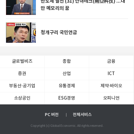
반도체 열전 (31) 난야테크(南亞科技) ...대
만 메모리의 꿈
청개구리 국민연금
글로벌비즈
종합
금융
증권
산업
ICT
부동산·공기업
유통경제
제약∙바이오
소상공인
ESG경영
오피니언
PC 버전
전체서비스
Copyright (c) Global Economic. All rights reserved.