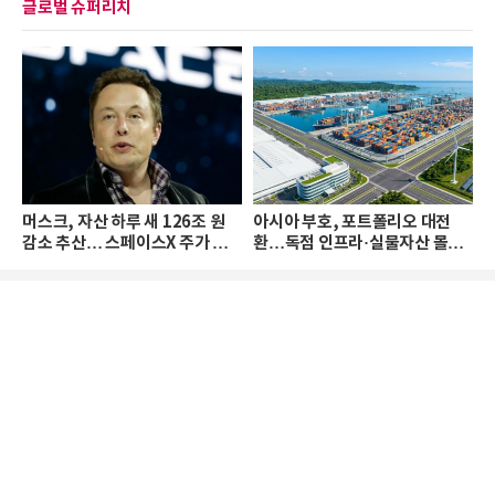
글로벌 슈퍼리치
머스크, 자산 하루 새 126조 원
아시아 부호, 포트폴리오 대전
감소 추산… 스페이스X 주가 하
환…독점 인프라·실물자산 몰린
락 때문
다