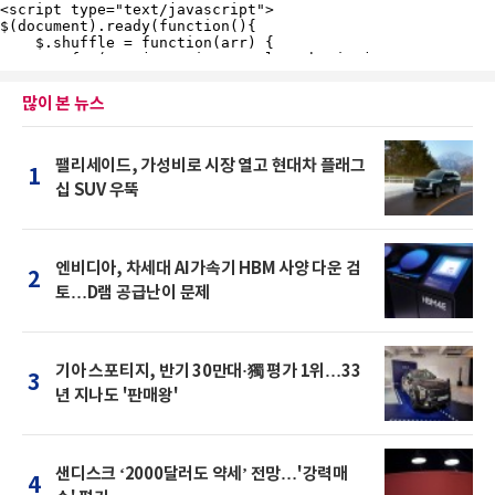
많이 본 뉴스
팰리세이드, 가성비로 시장 열고 현대차 플래그
1
십 SUV 우뚝
엔비디아, 차세대 AI가속기 HBM 사양 다운 검
2
토…D램 공급난이 문제
기아 스포티지, 반기 30만대·獨 평가 1위…33
3
년 지나도 '판매왕'
샌디스크 ‘2000달러도 약세’ 전망…'강력매
4