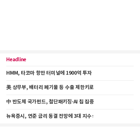
Headline
HMM, 타코마 항만 터미널에 1900억 투자
美 상무부, 배터리 폐기물 등 수출 제한키로
中 반도체 국가펀드, 첨단패키징·AI 칩 집중
뉴욕증시, 연준 금리 동결 전망에 3대 지수↑