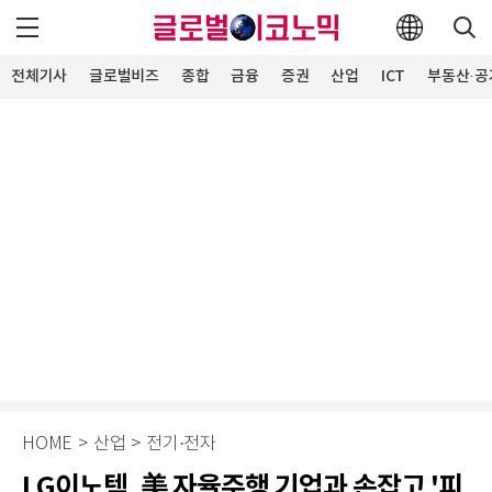
전체기사
글로벌비즈
종합
금융
증권
산업
ICT
부동산·공
HOME
>
산업
>
전기·전자
LG이노텍, 美 자율주행 기업과 손잡고 '피