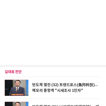
김대호 진단
반도체 열전 (32) 트렌드포스(集邦科技)...
메모리 풍향계 "시세조사 1인자"