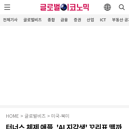
전체기사
글로벌비즈
종합
금융
증권
산업
ICT
부동산·공
HOME
>
글로벌비즈
>
미국·북미
터너스 체제 애플, 'AI 지각생' 꼬리표 뗄까