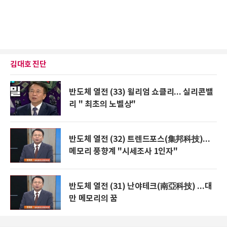
김대호 진단
반도체 열전 (33) 윌리엄 쇼클리... 실리콘밸
리 " 최초의 노벨상"
반도체 열전 (32) 트렌드포스(集邦科技)...
메모리 풍향계 "시세조사 1인자"
반도체 열전 (31) 난야테크(南亞科技) ...대
만 메모리의 꿈