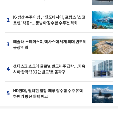
K-방산 수주 이상, “인도네시아, 프랑스 '스코
2
르펜' 착공”…동남아 잠수함 수주전 격화
테슬라·스페이스X, 텍사스에 세계 최대 반도체
3
공장 건립
샌디스크 쇼크에 글로벌 반도체주 급락…키옥
4
시아 합작 '332단 낸드'로 돌파구
HD현대, 필리핀 함정·페루 잠수함 수주 유력…
5
하반기 방산 대박 예고