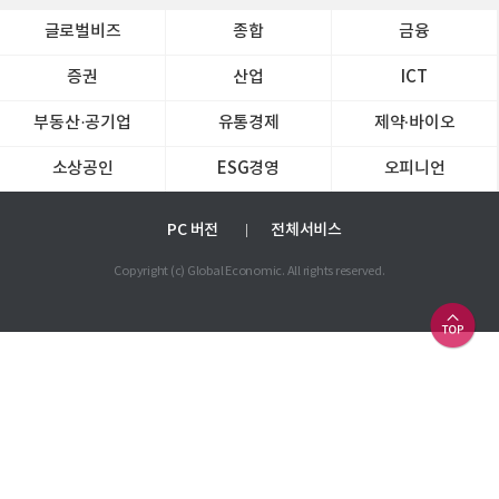
글로벌비즈
종합
금융
증권
산업
ICT
부동산·공기업
유통경제
제약∙바이오
소상공인
ESG경영
오피니언
PC 버전
전체서비스
Copyright (c) Global Economic. All rights reserved.