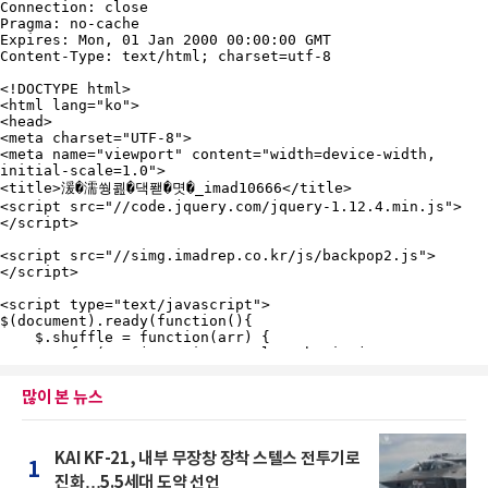
많이 본 뉴스
KAI KF-21, 내부 무장창 장착 스텔스 전투기로
1
진화…5.5세대 도약 선언