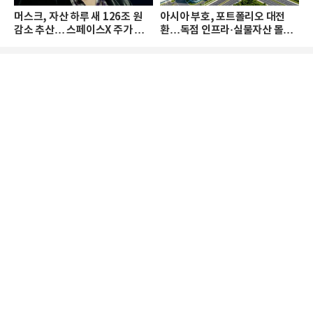
머스크, 자산 하루 새 126조 원
아시아 부호, 포트폴리오 대전
감소 추산… 스페이스X 주가 하
환…독점 인프라·실물자산 몰린
락 때문
다