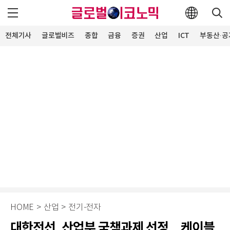
전체기사
글로벌비즈
종합
금융
증권
산업
ICT
부동산·공
HOME
>
산업
>
전기·전자
대한전선, 산업부 국책과제 선정…케이블