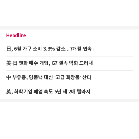
Headline
日, 6월 가구 소비 3.3% 감소...7개월 연속↓
美·日 엔화 매수 개입, G7 결속 약화 드러내
中 부유층, 명품백 대신 ‘고급 화장품’ 산다
英, 화학기업 폐업 속도 5년 새 2배 빨라져