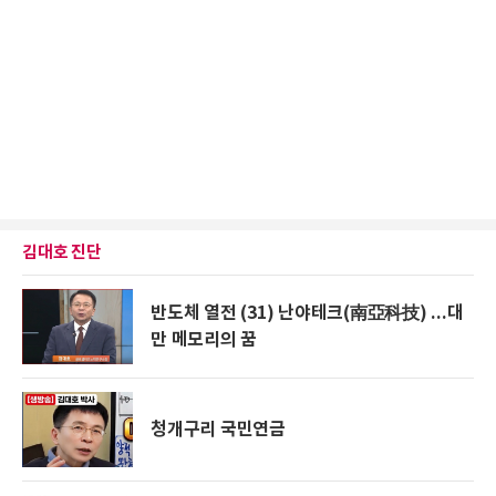
김대호 진단
반도체 열전 (31) 난야테크(南亞科技) ...대
만 메모리의 꿈
청개구리 국민연금