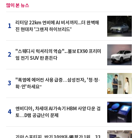
많이 본 뉴스
리터당 22km 연비에 AI 비서까지...더 완벽해
1
진 현대차 '그랜저 하이브리드'
"스웨디시 럭셔리의 역습"...볼보 EX90 프리미
2
엄 전기 SUV 판 흔든다
"폭염에 에어컨 사용 급증…삼성전자, '청·정·
3
확·인'하세요”
엔비디아, 차세대 AI가속기 HBM 사양 다운 검
4
토…D램 공급난이 문제
기아 스포티지, 반기 30만대·獨 평가 1위…33