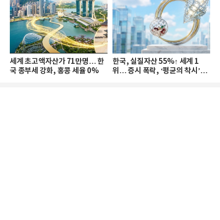
세계 초고액자산가 71만명… 한
한국, 실질자산 55%↑ 세계 1
국 종부세 강화, 홍콩 세율 0%
위… 증시 폭락, ‘평균의 착시’와
부의 유동성 위기