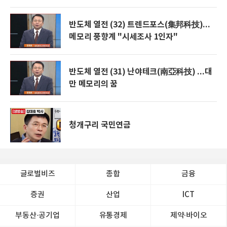
반도체 열전 (32) 트렌드포스(集邦科技)...
메모리 풍향계 "시세조사 1인자"
반도체 열전 (31) 난야테크(南亞科技) ...대
만 메모리의 꿈
청개구리 국민연금
글로벌비즈
종합
금융
증권
산업
ICT
부동산·공기업
유통경제
제약∙바이오