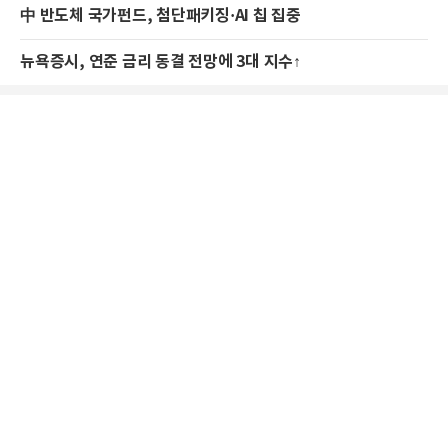
中 반도체 국가펀드, 첨단패키징·AI 칩 집중
뉴욕증시, 연준 금리 동결 전망에 3대 지수↑