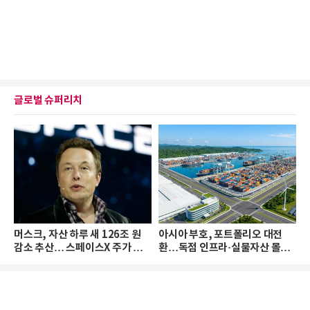
글로벌 슈퍼리치
머스크, 자산 하루 새 126조 원
아시아 부호, 포트폴리오 대전
감소 추산… 스페이스X 주가 하
환…독점 인프라·실물자산 몰린
락 때문
다