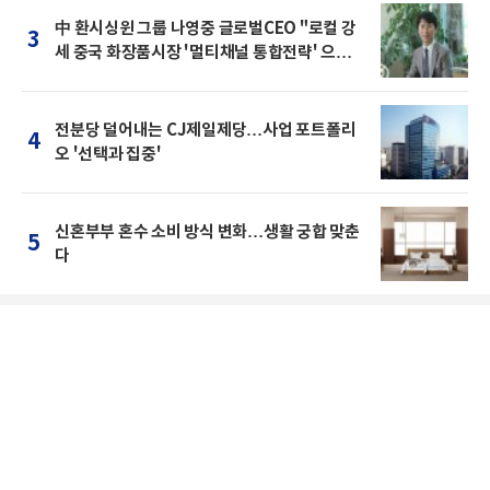
中 환시싱윈 그룹 나영중 글로벌CEO "로컬 강
3
세 중국 화장품시장 '멀티채널 통합전략' 으로
돌파를"
전분당 덜어내는 CJ제일제당…사업 포트폴리
4
오 '선택과 집중'
신혼부부 혼수 소비 방식 변화…생활 궁합 맞춘
5
다