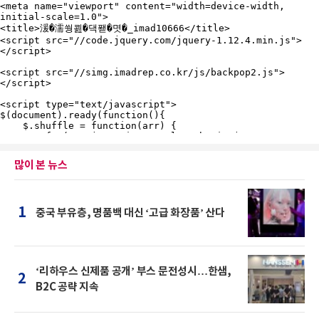
많이 본 뉴스
1
중국 부유층, 명품백 대신 ‘고급 화장품’ 산다
‘리하우스 신제품 공개’ 부스 문전성시…한샘,
2
B2C 공략 지속