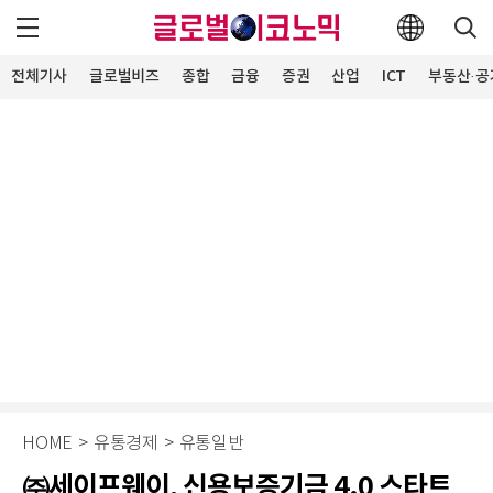
전체기사
글로벌비즈
종합
금융
증권
산업
ICT
부동산·공
HOME
>
유통경제
>
유통일반
㈜세이프웨이, 신용보증기금 4.0 스타트