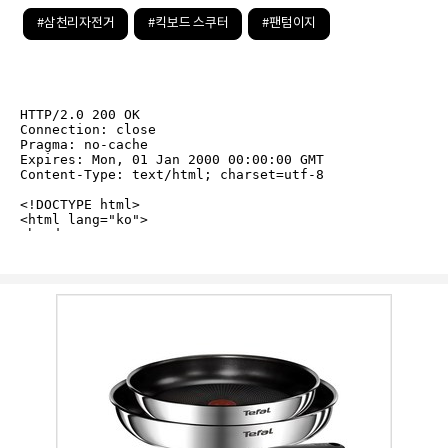
#삼천리자전거
#킥보드 스쿠터
#팬텀이지