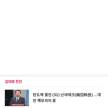
김대호 진단
반도체 열전 (31) 난야테크(南亞科技) ...대
만 메모리의 꿈