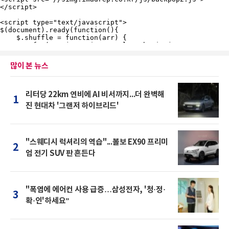
많이 본 뉴스
리터당 22km 연비에 AI 비서까지...더 완벽해
1
진 현대차 '그랜저 하이브리드'
"스웨디시 럭셔리의 역습"...볼보 EX90 프리미
2
엄 전기 SUV 판 흔든다
"폭염에 에어컨 사용 급증…삼성전자, '청·정·
3
확·인'하세요”