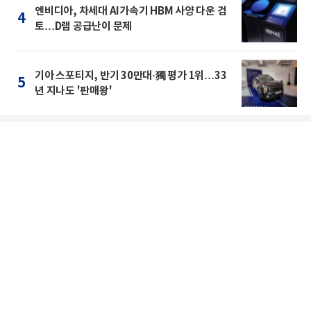
엔비디아, 차세대 AI가속기 HBM 사양 다운 검
4
토…D램 공급난이 문제
기아 스포티지, 반기 30만대·獨 평가 1위…33
5
년 지나도 '판매왕'