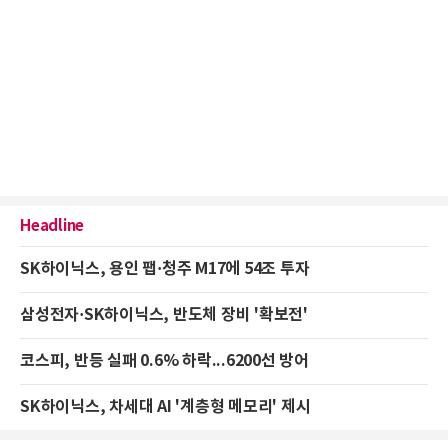
Headline
SK하이닉스, 용인 팹·청주 M17에 54조 투자
삼성전자·SK하이닉스, 반도체 장비 '확보전'
코스피, 반등 실패 0.6% 하락...6200선 방어
SK하이닉스, 차세대 AI '계층형 메모리' 제시