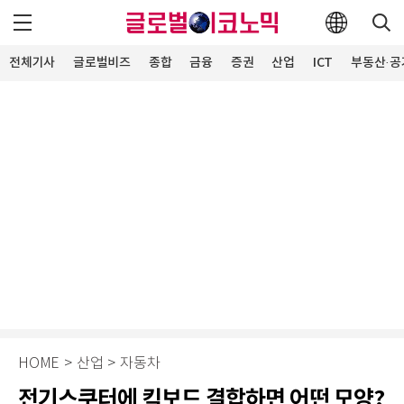
전체기사
글로벌비즈
종합
금융
증권
산업
ICT
부동산·공
HOME
>
산업
>
자동차
전기스쿠터에 킥보드 결합하면 어떤 모양?