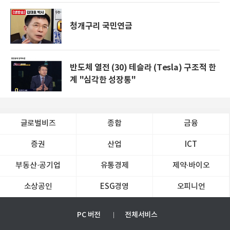
청개구리 국민연금
반도체 열전 (30) 테슬라 (Tesla) 구조적 한
계 "심각한 성장통"
글로벌비즈
종합
금융
증권
산업
ICT
부동산·공기업
유통경제
제약∙바이오
소상공인
ESG경영
오피니언
PC 버전
전체서비스