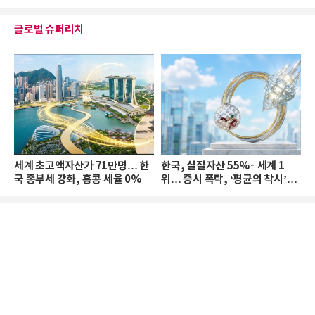
글로벌 슈퍼리치
세계 초고액자산가 71만명… 한
한국, 실질자산 55%↑ 세계 1
국 종부세 강화, 홍콩 세율 0%
위… 증시 폭락, ‘평균의 착시’와
부의 유동성 위기