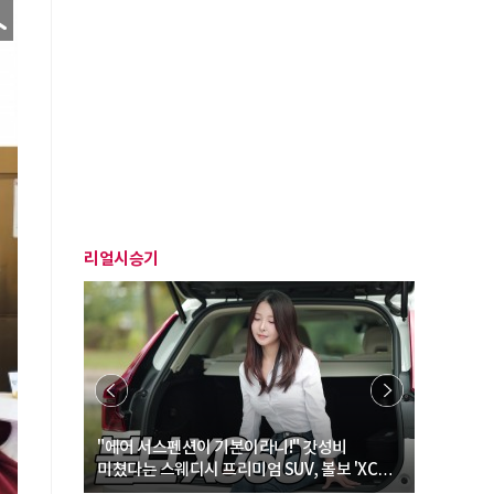
리얼시승기
… “여성·
"에어 서스펜션이 기본이라니!" 갓성비
"디자인 대
미쳤다는 스웨디시 프리미엄 SUV, 볼보 'XC60
크로스오버
B5 울트라'