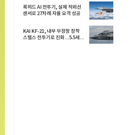
록히드 AI 전투기, 실제 적외선
센서로 27차례 자율 요격 성공
KAI KF-21, 내부 무장창 장착
스텔스 전투기로 진화…5.5세대
도...