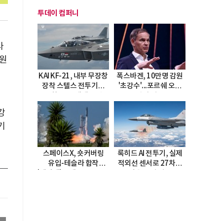
투데이 컴퍼니
사
정원
KAI KF-21, 내부 무장창
폭스바겐, 10만명 감원
장착 스텔스 전투기로
'초강수'...포르쉐 오너
진화…5.5세대 도약
직접 경고
선
선언
강
기
스페이스X, 숏커버링
록히드 AI 전투기, 실제
유입-테슬라 합작
적외선 센서로 27차례
'테라팹' 호재로 15.83%
자율 요격 성공
급등