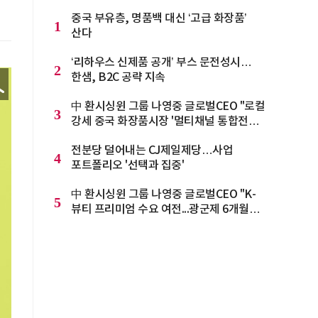
중국 부유층, 명품백 대신 ‘고급 화장품’
1
산다
‘리하우스 신제품 공개’ 부스 문전성시…
2
한샘, B2C 공략 지속
中 환시싱윈 그룹 나영중 글로벌CEO "로컬
3
강세 중국 화장품시장 '멀티채널 통합전략'
으로 돌파를"
전분당 덜어내는 CJ제일제당…사업
4
포트폴리오 '선택과 집중'
中 환시싱윈 그룹 나영중 글로벌CEO "K-
5
뷰티 프리미엄 수요 여전...광군제 6개월
전부터 준비를 "