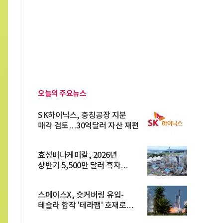
오늘의 주요뉴스
SK하이닉스, 충칭공장 지분
매각 검토…30억달러 자산 재편
효성비나케미칼, 2026년
상반기 5,500만 달러 흑자
전환… 4대 체...
스페이스X, 숏커버링 유입-
테슬라 합작 '테라팹' 호재로
15.83% ...