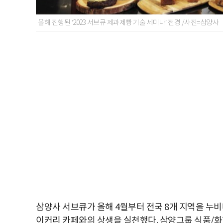
올해 진행된 ‘2023 서브큐 제과제빵 기술 세미나’ 전경 /사진=삼양사
삼양사 서브큐가 올해 4월부터 전국 8개 지역을 누비며
이커리 카페와의 상생을 실천했다. 삼양그룹 식품/화