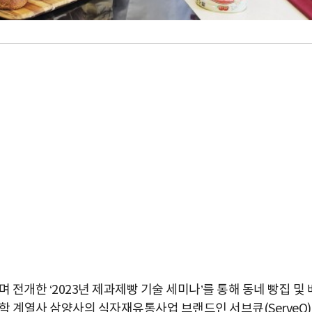
 전개한 ‘2023년 제과제빵 기술 세미나’를 통해 동네 빵집 및 
학 계열사 삼양사의 식자재유통사업 브랜드인 서브큐(ServeQ