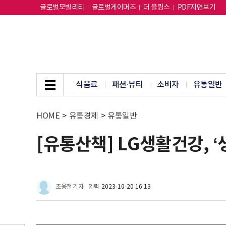
글로벌모빌리티
글로벌게이머즈
더 블링스
PDF지면보기
식음료
패션∙뷰티
소비자
유통일반
HOME
>
유통경제
>
유통일반
[유통산책] LG생활건강, 
조용철 기자
입력
2023-10-20 16:13