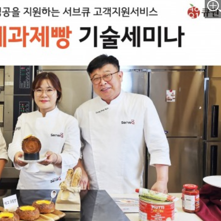
박지수 아나운서가 타본 ‘전설의 무쏘’
초보자도 반할 반전 매력”