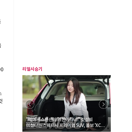
품
음
리얼시승기
0
스
것
… “여성·
"에어 서스펜션이 기본이라니!" 갓성비
"디자인 대
미쳤다는 스웨디시 프리미엄 SUV, 볼보 'XC60
크로스오버
B5 울트라'