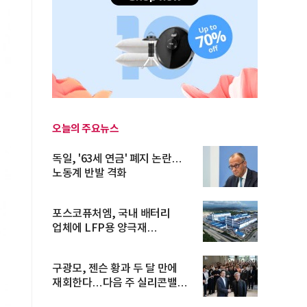
오늘의 주요뉴스
독일, '63세 연금' 폐지 논란…
노동계 반발 격화
포스코퓨처엠, 국내 배터리
업체에 LFP용 양극재
장기공급계약
구광모, 젠슨 황과 두 달 만에
재회한다…다음 주 실리콘밸리
방...