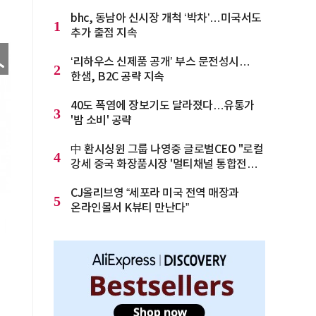
bhc, 동남아 신시장 개척 ‘박차’…미국서도
1
추가 출점 지속
‘리하우스 신제품 공개’ 부스 문전성시…
2
한샘, B2C 공략 지속
40도 폭염에 장보기도 달라졌다…유통가
3
'밤 소비' 공략
中 환시싱윈 그룹 나영중 글로벌CEO "로컬
4
강세 중국 화장품시장 '멀티채널 통합전략'
으로 돌파를"
CJ올리브영 “세포라 미국 전역 매장과
5
온라인몰서 K뷰티 만난다”