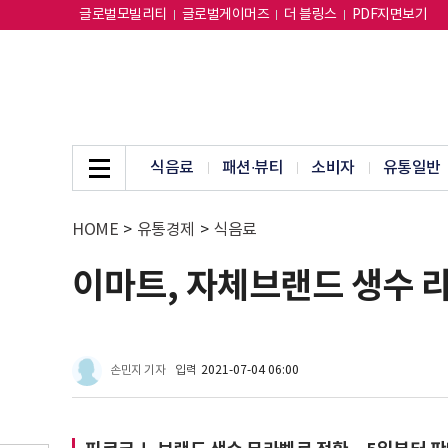
글로벌모빌리티
글로벌게이머즈
더 블링스
PDF지면보기
식음료
패션∙뷰티
소비자
유통일반
HOME
>
유통경제
>
식음료
이마트, 자체브랜드 생수 
손민지 기자
입력
2021-07-04 06:00