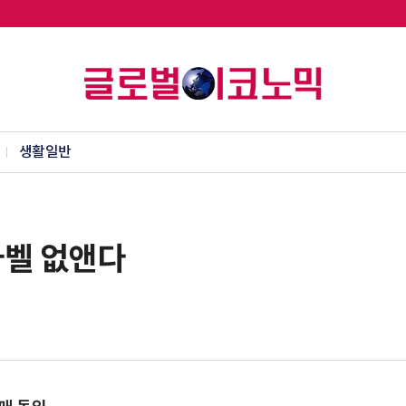
생활일반
라벨 없앤다