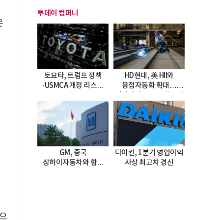
투데이 컴퍼니
은
토요타, 트럼프 정책
HD현대, 美 HII와
·USMCA 개정 리스크
용접자동화 확대…
직면
미시시피 조선소에 전격
도입
GM, 중국
다이킨, 1분기 영업이익
상하이자동차와 합작
사상 최고치 경신
20년 연장…
2047년까지 파트너십
지속
적으