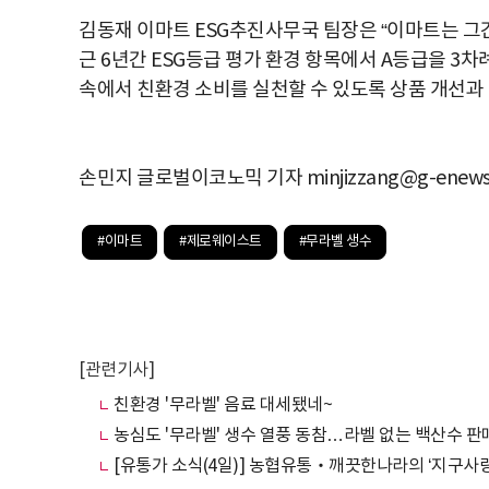
김동재 이마트 ESG추진사무국 팀장은 “이마트는 그
근 6년간 ESG등급 평가 환경 항목에서 A등급을 3
속에서 친환경 소비를 실천할 수 있도록 상품 개선과
손민지 글로벌이코노믹 기자 minjizzang@g-enews
#이마트
#제로웨이스트
#무라벨 생수
[관련기사]
친환경 '무라벨' 음료 대세됐네~
농심도 '무라벨' 생수 열풍 동참…라벨 없는 백산수 판
[유통가 소식(4일)] 농협유통‧깨끗한나라의 ‘지구사랑