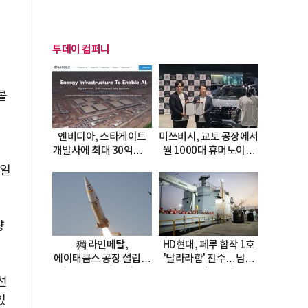
투데이 컴퍼니
콜
엔비디아, 스타게이트
미쓰비시, 교토 공장에서
개발사에 최대 30억달러
월 1000대 휴머노이드
투자
양산
4일
량
獨 라인메탈,
HD현대, 페루 합작 1호
에이태큼스 공장 설립…
'탈라라함' 진수…남미
美 탄약고 기갈 해소
방산거점 결실
선
한계
있