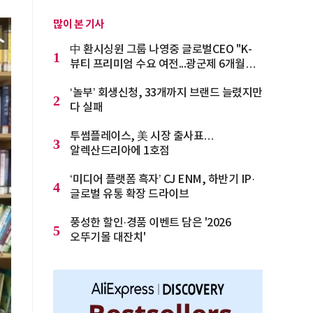
많이 본 기사
中 환시싱윈 그룹 나영중 글로벌CEO "K-
1
뷰티 프리미엄 수요 여전...광군제 6개월
전부터 준비를 "
‘놀부’ 회생신청, 33개까지 브랜드 늘렸지만
2
다 실패
투썸플레이스, 美 시장 출사표…
3
알렉산드리아에 1호점
‘미디어 플랫폼 흑자’ CJ ENM, 하반기 IP·
4
글로벌 유통 확장 드라이브
풍성한 할인·경품 이벤트 담은 '2026
5
오뚜기몰 대잔치'