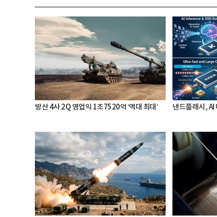
방산 4사 2Q 영업익 1조7520억 ‘역대 최대’
낸드플래시, AI