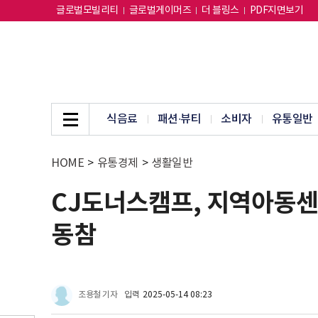
글로벌모빌리티
글로벌게이머즈
더 블링스
PDF지면보기
식음료
패션∙뷰티
소비자
유통일반
HOME
>
유통경제
>
생활일반
CJ도너스캠프, 지역아동센터
동참
조용철 기자
입력
2025-05-14 08:23