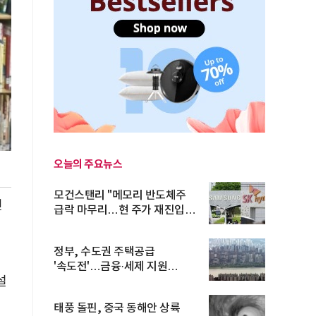
오늘의 주요뉴스
모건스탠리 "메모리 반도체주
전
급락 마무리…현 주가 재진입
기회...
정부, 수도권 주택공급
'속도전'…금융·세제 지원
설
총동원
태풍 돌핀, 중국 동해안 상륙