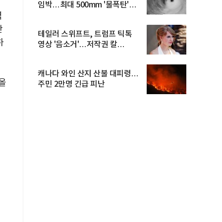
임박…최대 500mm '물폭탄'
역
예고
난
테일러 스위프트, 트럼프 틱톡
하
영상 '음소거'…저작권 칼
빼들었...
캐나다 와인 산지 산불 대피령…
올
주민 2만명 긴급 피난
보