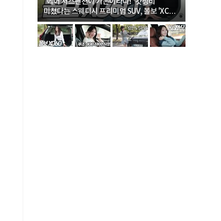
… “여성·
"에어 서스펜션이 기본이라니!" 갓성비
"디자인 대
미쳤다는 스웨디시 프리미엄 SUV, 볼보 'XC60
크로스오버
B5 울트라'