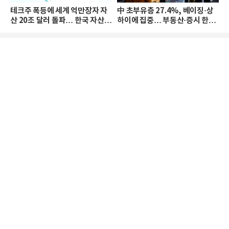
테크주 폭등에 세계 억만장자 자
中 초부유층 27.4%, 베이징·상
산 20조 달러 돌파… 한국 자산
하이에 집중… 부동산·증시 한파
격차 확대
로 자산은 소폭 감소