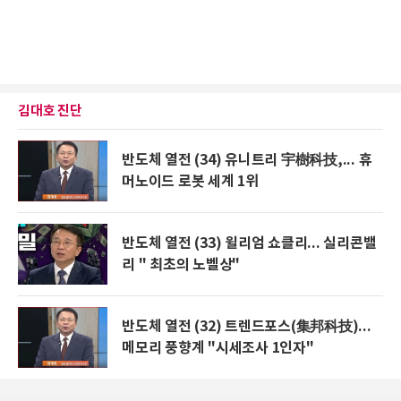
김대호 진단
반도체 열전 (34) 유니트리 宇樹科技,... 휴
머노이드 로봇 세계 1위
반도체 열전 (33) 윌리엄 쇼클리... 실리콘밸
리 " 최초의 노벨상"
반도체 열전 (32) 트렌드포스(集邦科技)...
메모리 풍향계 "시세조사 1인자"