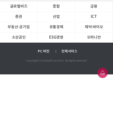
글로벌비즈
종합
금융
증권
산업
ICT
부동산·공기업
유통경제
제약∙바이오
소상공인
ESG경영
오피니언
PC 버전
전체서비스
Copyright (c) Global Economic. All rights reserved.