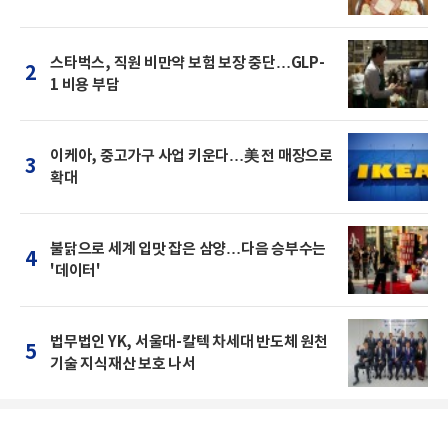
스타벅스, 직원 비만약 보험 보장 중단…GLP-
2
1 비용 부담
이케아, 중고가구 사업 키운다…美 전 매장으로
3
확대
불닭으로 세계 입맛 잡은 삼양…다음 승부수는
4
'데이터'
법무법인 YK, 서울대-칼텍 차세대 반도체 원천
5
기술 지식재산 보호 나서