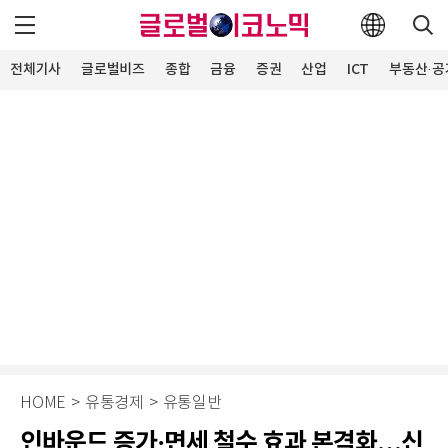
전체기사
글로벌비즈
종합
금융
증권
산업
ICT
부동산·공
HOME
>
유통경제
>
유통일반
인바운드 증가·면세 철수 효과 본격화…신