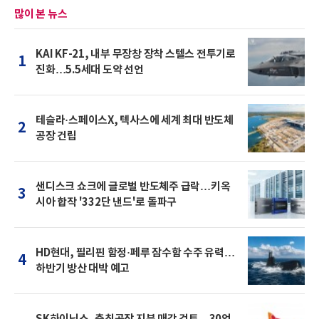
많이 본 뉴스
KAI KF-21, 내부 무장창 장착 스텔스 전투기로
1
진화…5.5세대 도약 선언
테슬라·스페이스X, 텍사스에 세계 최대 반도체
2
공장 건립
샌디스크 쇼크에 글로벌 반도체주 급락…키옥
3
시아 합작 '332단 낸드'로 돌파구
HD현대, 필리핀 함정·페루 잠수함 수주 유력…
4
하반기 방산 대박 예고