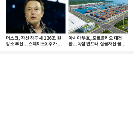
머스크, 자산 하루 새 126조 원
아시아 부호, 포트폴리오 대전
감소 추산… 스페이스X 주가 하
환…독점 인프라·실물자산 몰린
락 때문
다