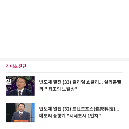
김대호 진단
반도체 열전 (33) 윌리엄 쇼클리... 실리콘밸
리 " 최초의 노벨상"
반도체 열전 (32) 트렌드포스(集邦科技)...
메모리 풍향계 "시세조사 1인자"