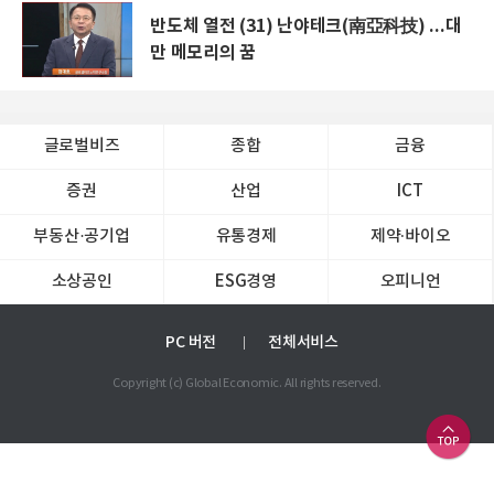
반도체 열전 (31) 난야테크(南亞科技) ...대
만 메모리의 꿈
글로벌비즈
종합
금융
증권
산업
ICT
부동산·공기업
유통경제
제약∙바이오
소상공인
ESG경영
오피니언
PC 버전
전체서비스
Copyright (c) Global Economic. All rights reserved.