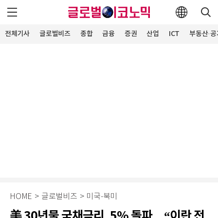
전체기사
글로벌비즈
종합
금융
증권
산업
ICT
부동산·공
HOME
>
글로벌비즈
>
미국·북미
美 30년물 국채금리, 5% 돌파…“이란 전