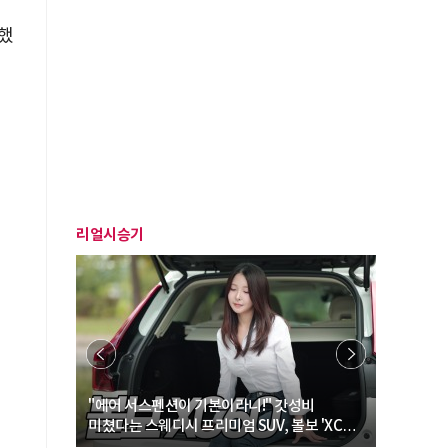
했
리얼시승기
… “여성·
"에어 서스펜션이 기본이라니!" 갓성비
"디자인 대
미쳤다는 스웨디시 프리미엄 SUV, 볼보 'XC60
크로스오버
B5 울트라'