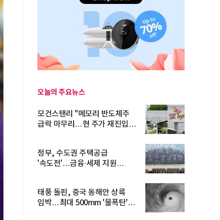
오늘의 주요뉴스
모건스탠리 "메모리 반도체주
급락 마무리…현 주가 재진입
기회...
정부, 수도권 주택공급
'속도전'…금융·세제 지원
총동원
태풍 돌핀, 중국 동해안 상륙
임박…최대 500mm '물폭탄'
예고