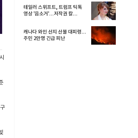
테일러 스위프트, 트럼프 틱톡
영상 '음소거'…저작권 칼
빼들었...
캐나다 와인 산지 산불 대피령…
주민 2만명 긴급 피난
 시
준
야구
빛