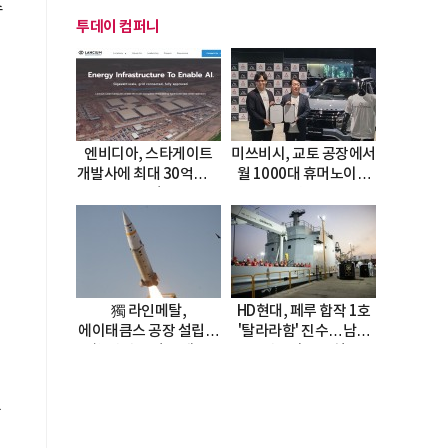
수
투데이 컴퍼니
엔비디아, 스타게이트
미쓰비시, 교토 공장에서
개발사에 최대 30억달러
월 1000대 휴머노이드
투자
양산
獨 라인메탈,
HD현대, 페루 합작 1호
에이태큼스 공장 설립…
'탈라라함' 진수…남미
美 탄약고 기갈 해소
방산거점 결실
한계
진