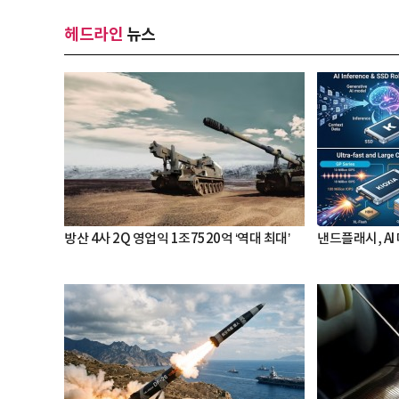
헤드라인
뉴스
방산 4사 2Q 영업익 1조7520억 ‘역대 최대’
낸드플래시, AI