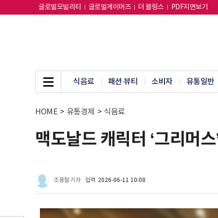
글로벌모빌리티
글로벌게이머즈
더 블링스
PDF지면보기
식음료
패션∙뷰티
소비자
유통일반
HOME
>
유통경제
>
식음료
맥도날드 캐릭터 ‘그리머스’
조용철 기자
입력
2026-06-11 10:08