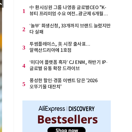
中 환시싱윈 그룹 나영중 글로벌CEO "K-
1
뷰티 프리미엄 수요 여전...광군제 6개월
전부터 준비를 "
‘놀부’ 회생신청, 33개까지 브랜드 늘렸지만
2
다 실패
투썸플레이스, 美 시장 출사표…
3
알렉산드리아에 1호점
‘미디어 플랫폼 흑자’ CJ ENM, 하반기 IP·
4
글로벌 유통 확장 드라이브
풍성한 할인·경품 이벤트 담은 '2026
5
오뚜기몰 대잔치'