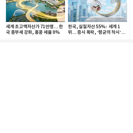
세계 초고액자산가 71만명… 한
한국, 실질자산 55%↑ 세계 1
국 종부세 강화, 홍콩 세율 0%
위… 증시 폭락, ‘평균의 착시’와
부의 유동성 위기