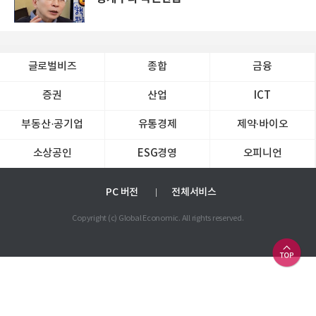
글로벌비즈
종합
금융
증권
산업
ICT
부동산·공기업
유통경제
제약∙바이오
소상공인
ESG경영
오피니언
PC 버전
전체서비스
Copyright (c) Global Economic. All rights reserved.