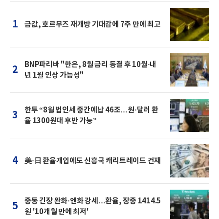
1
금값, 호르무즈 재개방 기대감에 7주 만에 최고
BNP파리바 "한은, 8월 금리 동결 후 10월·내
2
년 1월 인상 가능성"
한투 “8월 법인세 중간예납 46조…원·달러 환
3
율 1300원대 후반 가능”
4
美·日 환율개입에도 신흥국 캐리트레이드 건재
중동 긴장 완화·엔화 강세…환율, 장중 1414.5
5
원 '10개월 만에 최저'