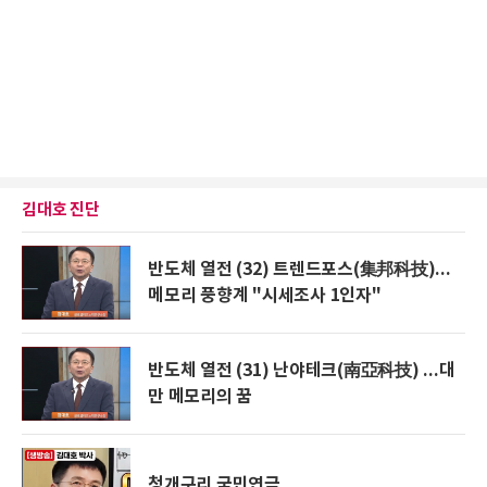
김대호 진단
반도체 열전 (32) 트렌드포스(集邦科技)...
메모리 풍향계 "시세조사 1인자"
반도체 열전 (31) 난야테크(南亞科技) ...대
만 메모리의 꿈
청개구리 국민연금