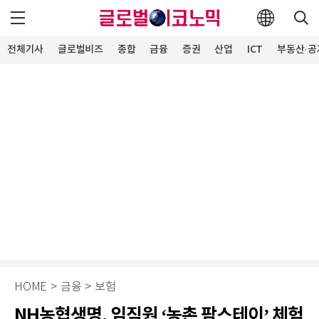
전체기사
글로벌비즈
종합
금융
증권
산업
ICT
부동산·공
HOME
>
금융
>
보험
NH농협생명, 임직원 ‘농촌 팜스테이’ 체험