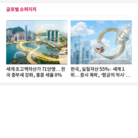
글로벌 슈퍼리치
세계 초고액자산가 71만명… 한
한국, 실질자산 55%↑ 세계 1
국 종부세 강화, 홍콩 세율 0%
위… 증시 폭락, ‘평균의 착시’와
부의 유동성 위기