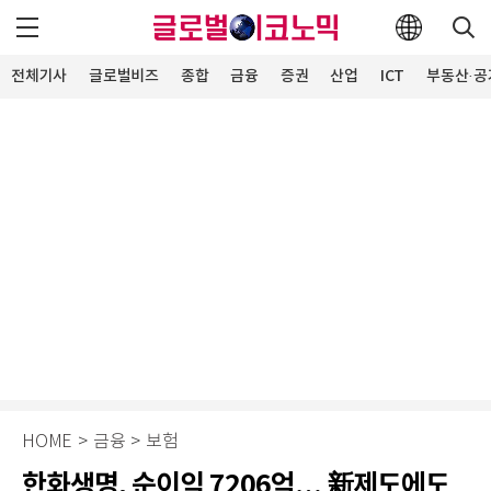
전체기사
글로벌비즈
종합
금융
증권
산업
ICT
부동산·공
HOME
>
금융
>
보험
한화생명, 순이익 7206억… 新제도에도