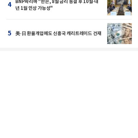
BNP파리바 "한은, 8월 금리 동결 후 10월·내
4
년 1월 인상 가능성"
5
美·日 환율개입에도 신흥국 캐리트레이드 건재