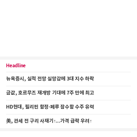
Headline
뉴욕증시, 실적 전망 실망감에 3대 지수 하락
금값, 호르무즈 재개방 기대에 7주 만에 최고
HD현대, 필리핀 함정·페루 잠수함 수주 유력
美, 관세 전 구리 사재기↑...가격 급락 우려↑