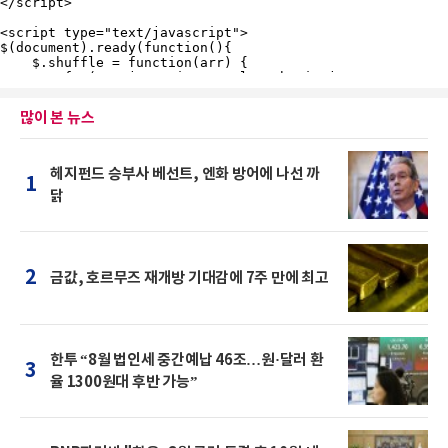
많이 본 뉴스
헤지펀드 승부사 베선트, 엔화 방어에 나선 까
1
닭
2
금값, 호르무즈 재개방 기대감에 7주 만에 최고
한투 “8월 법인세 중간예납 46조…원·달러 환
3
율 1300원대 후반 가능”