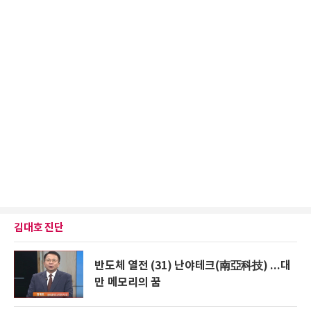
김대호 진단
반도체 열전 (31) 난야테크(南亞科技) ...대
만 메모리의 꿈