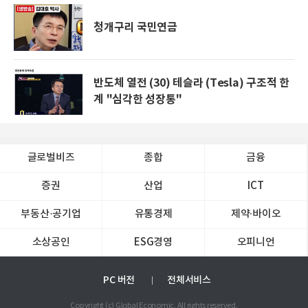
청개구리 국민연금
반도체 열전 (30) 테슬라 (Tesla) 구조적 한
계 "심각한 성장통"
글로벌비즈
종합
금융
증권
산업
ICT
부동산·공기업
유통경제
제약∙바이오
소상공인
ESG경영
오피니언
PC 버전
전체서비스
Copyright (c) Global Economic. All rights reserved.